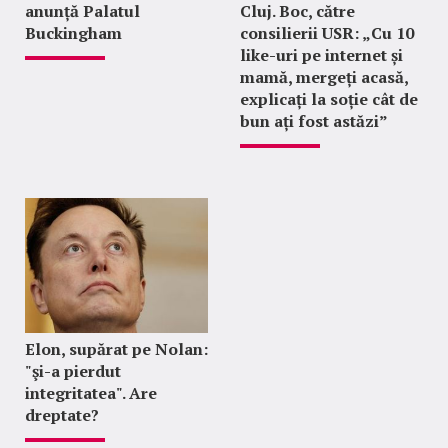
anunță Palatul
Cluj. Boc, către
Buckingham
consilierii USR: „Cu 10
like-uri pe internet și
mamă, mergeți acasă,
explicați la soție cât de
bun ați fost astăzi”
Elon, supărat pe Nolan:
"şi-a pierdut
integritatea". Are
dreptate?