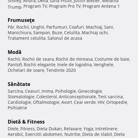
Smiley
Andra
Delia
Gina Pistol
Justin Bieber
Melania
,
,
,
,
,
Program TV
Program Pro TV
Program Antena 1
Trump
,
,
,
Frumuseţe
Păr
Rochii
Unghii
Parfumuri
Coafuri
Machiaj
Sani
,
,
,
,
,
,
,
Manichiura
Sampon
Buze
Celulita
Machiaj ochi
,
,
,
,
,
Tratament celulita
Salonul de acasa
,
Modă
Rochii
Rochii de seara
Rochii de mireasa
Costume de baie
,
,
,
,
Pantofi
Rochii elegante
Inele de logodna
Verighete
,
,
,
,
Ochelari de soare
Tendinte 2020
,
Sănătate
Sarcina
Ceaiuri
Inima
Psihologie
Ginecologie
,
,
,
,
,
Stomatologie
Colesterol
Anticonceptionale
Test sarcina
,
,
,
,
Cardiologie
Oftalmologie
Avort
Ceai verde
HIV
Ortopedie
,
,
,
,
,
,
Psihiatrie
Dietă & Fitness
Diete
Fitness
Dieta Dukan
Relaxare
Yoga
Intretinere
,
,
,
,
,
,
Aerobic
Exercitii abdomen
Nutritie
Dieta de slabit
Dieta
,
,
,
,