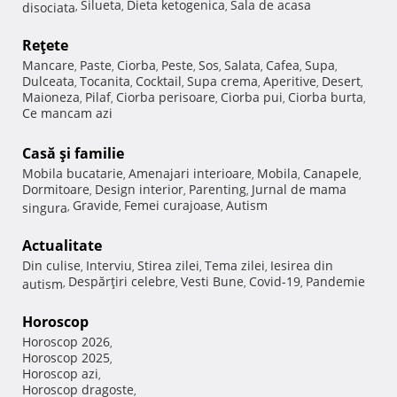
Silueta
Dieta ketogenica
Sala de acasa
disociata
,
,
,
Reţete
Mancare
Paste
Ciorba
Peste
Sos
Salata
Cafea
Supa
,
,
,
,
,
,
,
,
Dulceata
Tocanita
Cocktail
Supa crema
Aperitive
Desert
,
,
,
,
,
,
Maioneza
Pilaf
Ciorba perisoare
Ciorba pui
Ciorba burta
,
,
,
,
,
Ce mancam azi
Casă şi familie
Mobila bucatarie
Amenajari interioare
Mobila
Canapele
,
,
,
,
Dormitoare
Design interior
Parenting
Jurnal de mama
,
,
,
Gravide
Femei curajoase
Autism
singura
,
,
,
Actualitate
Din culise
Interviu
Stirea zilei
Tema zilei
Iesirea din
,
,
,
,
Despărţiri celebre
Vesti Bune
Covid-19
Pandemie
autism
,
,
,
,
Horoscop
Horoscop 2026
,
Horoscop 2025
,
Horoscop azi
,
Horoscop dragoste
,