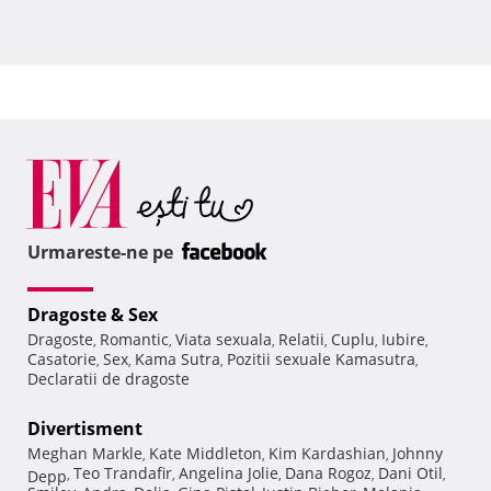
Urmareste-ne pe
Dragoste & Sex
Dragoste
Romantic
Viata sexuala
Relatii
Cuplu
Iubire
,
,
,
,
,
,
Casatorie
Sex
Kama Sutra
Pozitii sexuale Kamasutra
,
,
,
,
Declaratii de dragoste
Divertisment
Meghan Markle
Kate Middleton
Kim Kardashian
Johnny
,
,
,
Teo Trandafir
Angelina Jolie
Dana Rogoz
Dani Otil
Depp
,
,
,
,
,