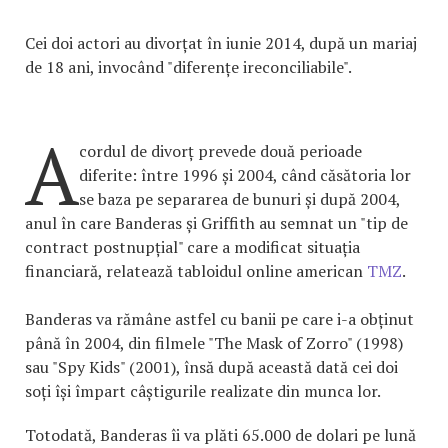
Cei doi actori au divorțat în iunie 2014, după un mariaj
de 18 ani, invocând "diferențe ireconciliabile".
A
cordul de divorț prevede două perioade
diferite: între 1996 și 2004, când căsătoria lor
se baza pe separarea de bunuri și după 2004,
anul în care Banderas și Griffith au semnat un "tip de
contract postnupțial" care a modificat situația
financiară, relatează tabloidul online american
TMZ
.
Banderas va rămâne astfel cu banii pe care i-a obținut
până în 2004, din filmele "The Mask of Zorro" (1998)
sau "Spy Kids" (2001), însă după această dată cei doi
soți își împart câștigurile realizate din munca lor.
Totodată, Banderas îi va plăti 65.000 de dolari pe lună