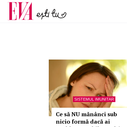
menopauză și când ar t
Carieră
la medic
Actualitate
SISTEMUL IMUNITAR
Ce să NU mănânci sub
nicio formă dacă ai