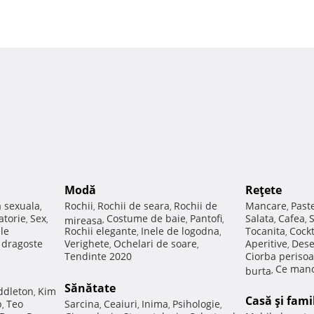
Modă
Reţete
a sexuala
Rochii
Rochii de seara
Rochii de
Mancare
Past
,
,
,
,
atorie
Sex
Costume de baie
Pantofi
Salata
Cafea
,
,
mireasa
,
,
,
,
,
ale
Rochii elegante
Inele de logodna
Tocanita
Cockt
,
,
,
e dragoste
Verighete
Ochelari de soare
Aperitive
Dese
,
,
,
Tendinte 2020
Ciorba perisoa
Ce manc
burta
,
Sănătate
ddleton
Kim
,
Casă şi fami
p
Teo
Sarcina
Ceaiuri
Inima
Psihologie
,
,
,
,
,