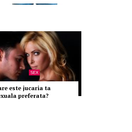
SEX
are este jucaria ta
exuala preferata?