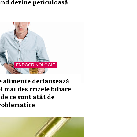
ând devine periculoasă
ENDOCRINOLOGIE
e alimente declanșează
l mai des crizele biliare
 de ce sunt atât de
roblematice