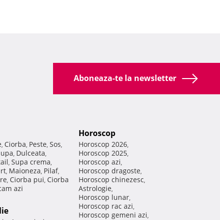
Aboneaza-te la newsletter
Horoscop
e
Ciorba
Peste
Sos
Horoscop 2026
,
,
,
,
,
Supa
Dulceata
Horoscop 2025
,
,
,
ail
Supa crema
Horoscop azi
,
,
,
rt
Maioneza
Pilaf
Horoscop dragoste
,
,
,
,
re
Ciorba pui
Ciorba
Horoscop chinezesc
,
,
,
am azi
Astrologie
,
Horoscop lunar
,
Horoscop rac azi
,
lie
Horoscop gemeni azi
,