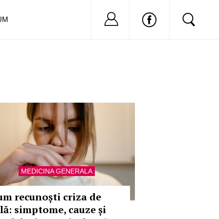
Nu ai cont?
Inregistreaza-
UM
MEDICINA GENERALA
um recunoști criza de
ilă: simptome, cauze și