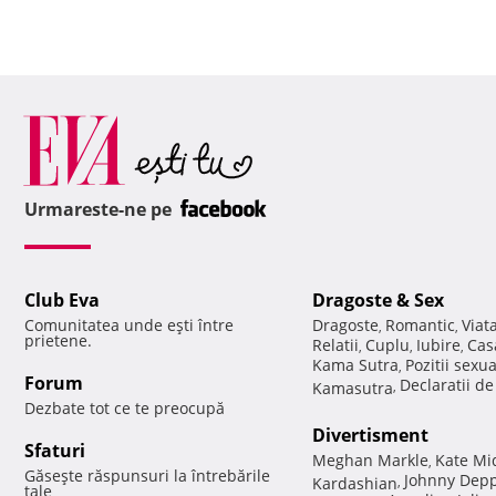
Urmareste-ne pe
Club Eva
Dragoste & Sex
Comunitatea unde eşti între
Dragoste
Romantic
Viat
,
,
prietene.
Relatii
Cuplu
Iubire
Cas
,
,
,
Kama Sutra
Pozitii sexu
,
Forum
Declaratii d
Kamasutra
,
Dezbate tot ce te preocupă
Divertisment
Sfaturi
Meghan Markle
Kate Mi
,
Găseşte răspunsuri la întrebările
Johnny Dep
Kardashian
,
tale