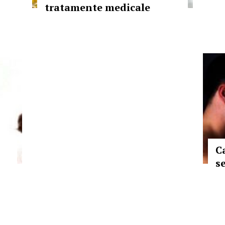
tratamente medicale
C
s