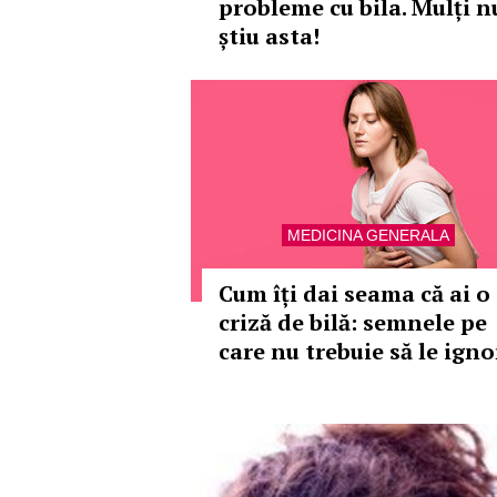
probleme cu bila. Mulți n
știu asta!
MEDICINA GENERALA
Cum îți dai seama că ai o
criză de bilă: semnele pe
care nu trebuie să le igno