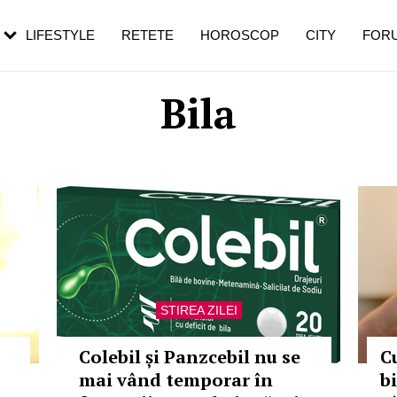
rebui să mergi
și 60 de ani. De ce te trezești mai des
pe măsură ce înaintezi în vârstă
LIFESTYLE
RETETE
HOROSCOP
CITY
FOR
Bila
STIREA ZILEI
Colebil și Panzcebil nu se
C
mai vând temporar în
b