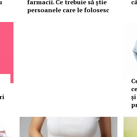
u
farmacii. Ce trebuie să știe
c
persoanele care le folosesc
C
ce
ri
și
p