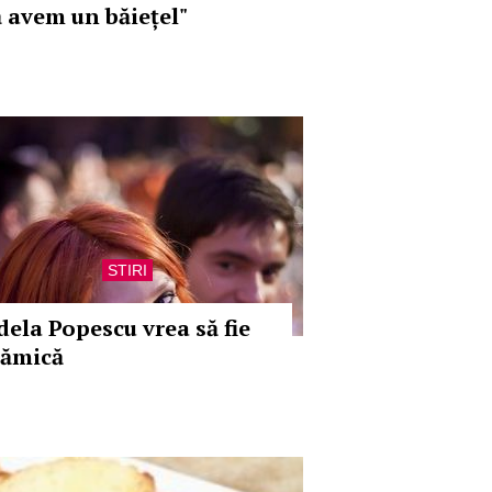
ă avem un băiețel"
STIRI
dela Popescu vrea să fie
ămică