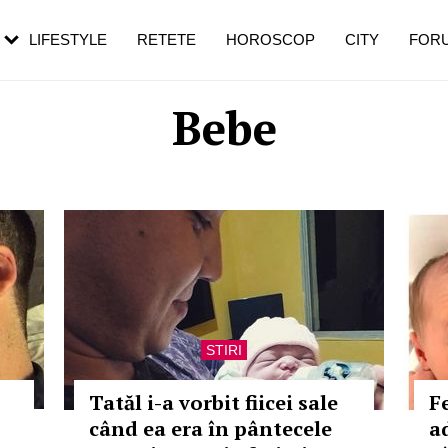
rebui să mergi
și 60 de ani. De ce te trezești mai des
pe măsură ce înaintezi în vârstă
LIFESTYLE
RETETE
HOROSCOP
CITY
FOR
Bebe
STIRI
Tatăl i-a vorbit fiicei sale
F
când ea era în pântecele
a