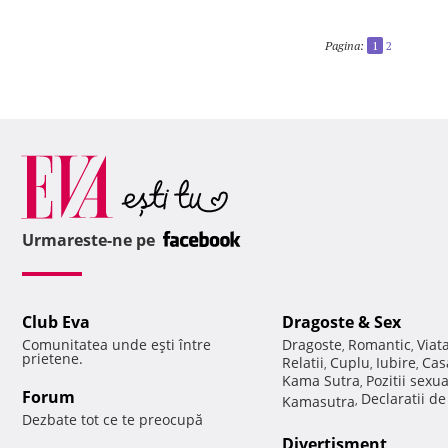
Pagina:
1
2
Urmareste-ne pe
Club Eva
Dragoste & Sex
Comunitatea unde eşti între
Dragoste
Romantic
Viat
,
,
prietene.
Relatii
Cuplu
Iubire
Cas
,
,
,
Kama Sutra
Pozitii sexu
,
Forum
Declaratii d
Kamasutra
,
Dezbate tot ce te preocupă
Divertisment