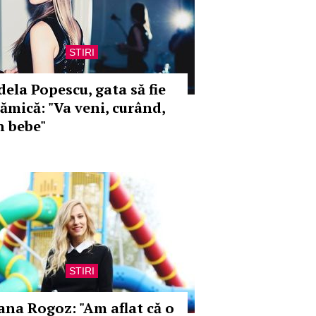
STIRI
dela Popescu, gata să fie
ămică: "Va veni, curând,
n bebe"
STIRI
ana Rogoz: "Am aflat că o