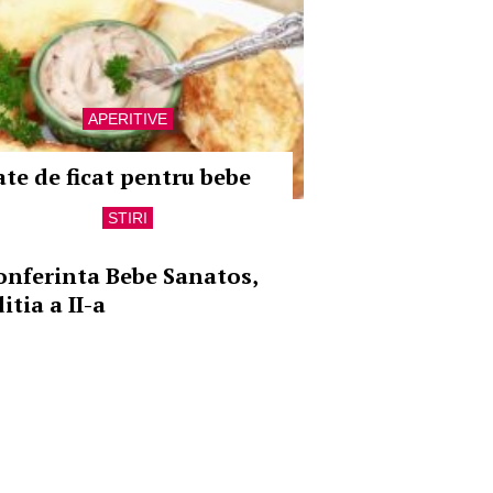
APERITIVE
ate de ficat pentru bebe
STIRI
onferinta Bebe Sanatos,
itia a II-a