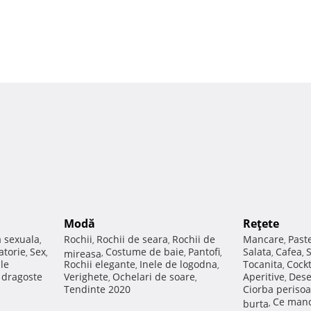
Modă
Reţete
a sexuala
Rochii
Rochii de seara
Rochii de
Mancare
Past
,
,
,
,
atorie
Sex
Costume de baie
Pantofi
Salata
Cafea
,
,
mireasa
,
,
,
,
,
ale
Rochii elegante
Inele de logodna
Tocanita
Cockt
,
,
,
e dragoste
Verighete
Ochelari de soare
Aperitive
Dese
,
,
,
Tendinte 2020
Ciorba perisoa
Ce manc
burta
,