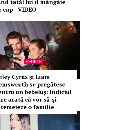
ând tatăl lui îl mângâie
e cap - VIDEO
VEDETE
iley Cyrus şi Liam
emsworth se pregătesc
entru un bebeluş: Indiciul
re arată că vor să-şi
ntemeieze o familie