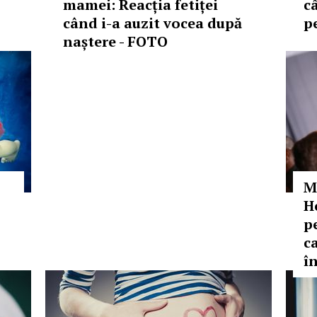
mamei: Reacția fetiței
c
când i-a auzit vocea după
p
naștere - FOTO
M
H
p
ca
î