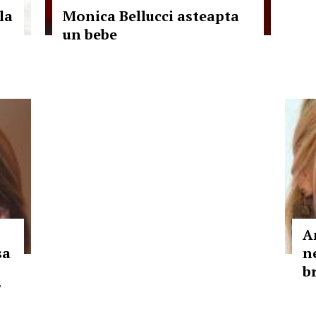
la
Monica Bellucci asteapta
un bebe
A
sa
n
b
"