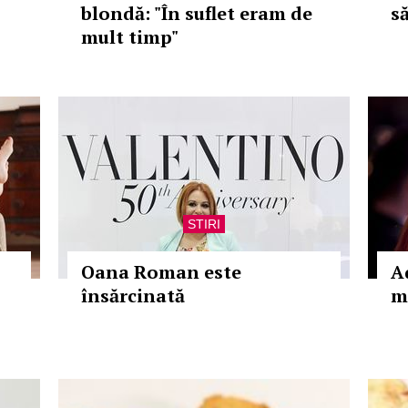
blondă: "În suflet eram de
s
mult timp"
STIRI
Oana Roman este
A
însărcinată
m