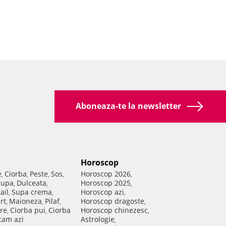
Aboneaza-te la newsletter
Horoscop
e
Ciorba
Peste
Sos
Horoscop 2026
,
,
,
,
,
Supa
Dulceata
Horoscop 2025
,
,
,
ail
Supa crema
Horoscop azi
,
,
,
rt
Maioneza
Pilaf
Horoscop dragoste
,
,
,
,
re
Ciorba pui
Ciorba
Horoscop chinezesc
,
,
,
am azi
Astrologie
,