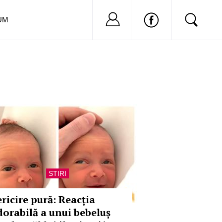
Nu ai cont?
Inregistreaza-
UM
STIRI
ericire pură: Reacția
dorabilă a unui bebeluș