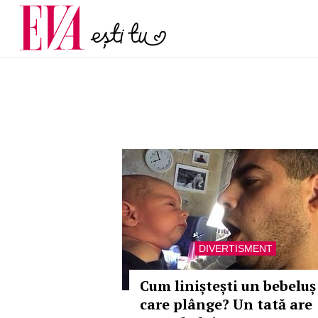
menopauză și când ar t
Carieră
la medic
Actualitate
DIVERTISMENT
Cum liniștești un bebeluș
care plânge? Un tată are