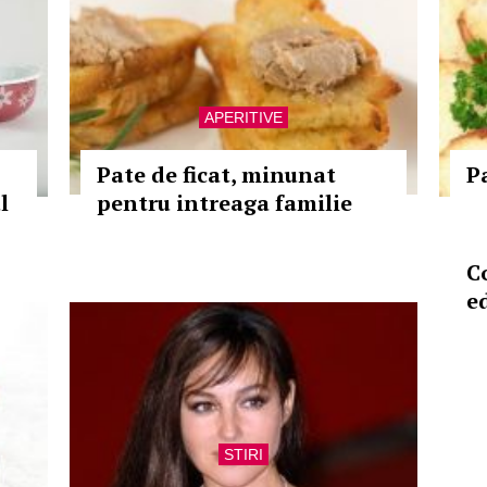
APERITIVE
Pate de ficat, minunat
P
l
pentru intreaga familie
C
ed
STIRI