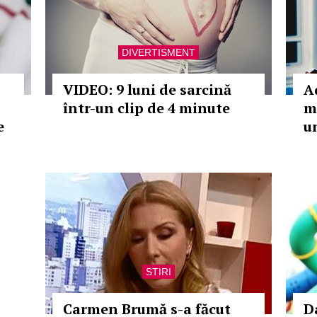
DIVERTISMENT
VIDEO: 9 luni de sarcină
A
într-un clip de 4 minute
m
e
u
STIRI
Carmen Brumă s-a făcut
D