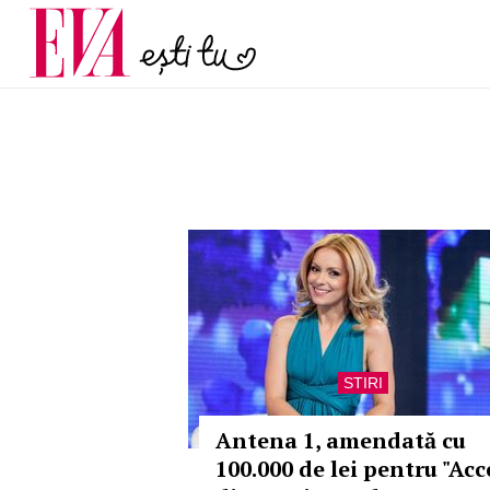
și 60 de ani. De ce te t
Carieră
pe măsură ce înaintez
Actualitate
STIRI
Antena 1, amendată cu
100.000 de lei pentru "Acc