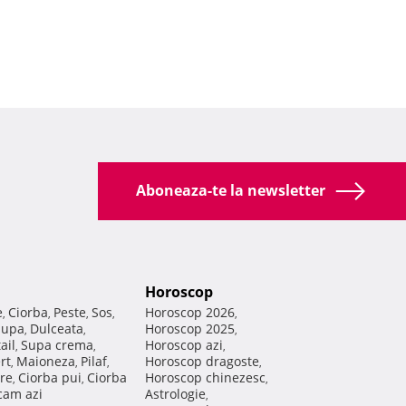
Aboneaza-te la newsletter
Horoscop
e
Ciorba
Peste
Sos
Horoscop 2026
,
,
,
,
,
Supa
Dulceata
Horoscop 2025
,
,
,
ail
Supa crema
Horoscop azi
,
,
,
rt
Maioneza
Pilaf
Horoscop dragoste
,
,
,
,
re
Ciorba pui
Ciorba
Horoscop chinezesc
,
,
,
am azi
Astrologie
,