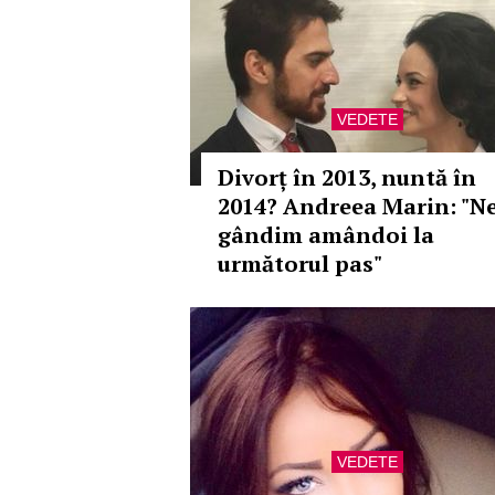
VEDETE
Divorț în 2013, nuntă în
2014? Andreea Marin: "N
gândim amândoi la
următorul pas"
VEDETE