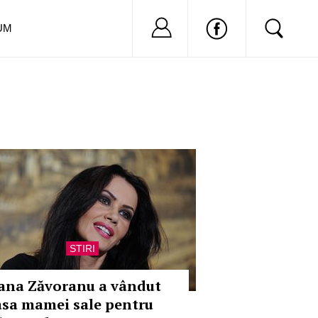
Nu ai cont?
Inregistreaza-
UM
STIRI
ana Zăvoranu a vândut
asa mamei sale pentru