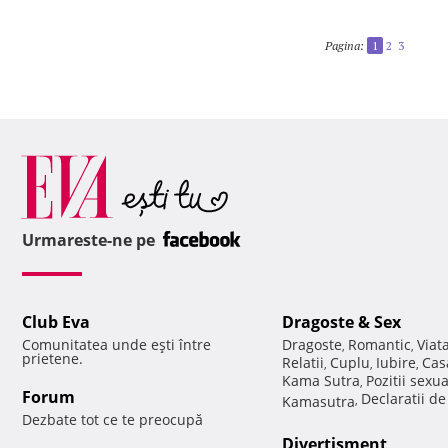
Pagina:
1
2
3
Urmareste-ne pe
Club Eva
Dragoste & Sex
Comunitatea unde eşti între
Dragoste
Romantic
Viat
,
,
prietene.
Relatii
Cuplu
Iubire
Cas
,
,
,
Kama Sutra
Pozitii sexu
,
Forum
Declaratii d
Kamasutra
,
Dezbate tot ce te preocupă
Divertisment