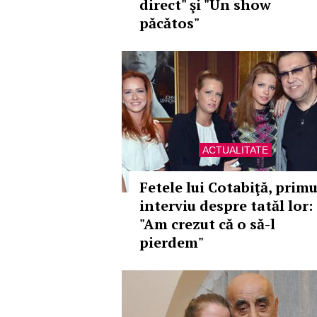
direct" şi "Un show
păcătos"
ACTUALITATE
Fetele lui Cotabiţă, primu
interviu despre tatăl lor:
"Am crezut că o să-l
pierdem"