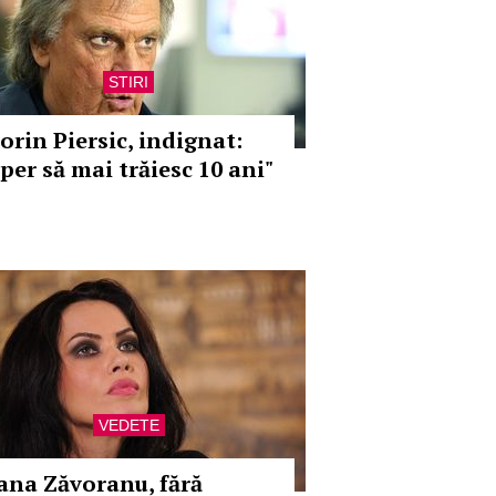
STIRI
lorin Piersic, indignat:
per să mai trăiesc 10 ani"
VEDETE
ana Zăvoranu, fără