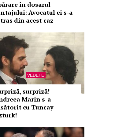
părare în dosarul
antajului: Avocatul ei s-a
etras din acest caz
VEDETE
urpriză, surpriză!
ndreea Marin s-a
ăsătorit cu Tuncay
zturk!