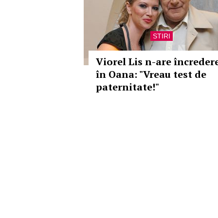
STIRI
Viorel Lis n-are încreder
în Oana: "Vreau test de
paternitate!"