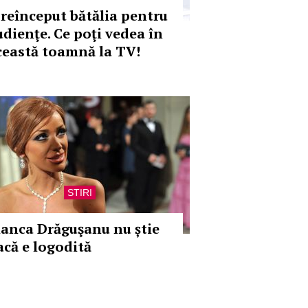
 reînceput bătălia pentru
udienţe. Ce poţi vedea în
ceastă toamnă la TV!
STIRI
ianca Drăguşanu nu știe
acă e logodită