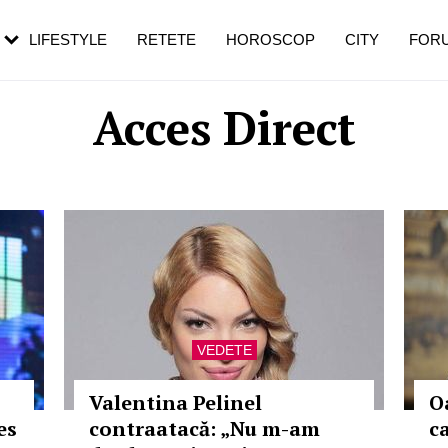
rezești mai des
Cât durează, cum te pregătești și cât
i în vârstă
de dureroasă este investigația
LIFESTYLE
RETETE
HOROSCOP
CITY
FOR
Acces Direct
VEDETE
Valentina Pelinel
O
es
contraatacă: „Nu m-am
c