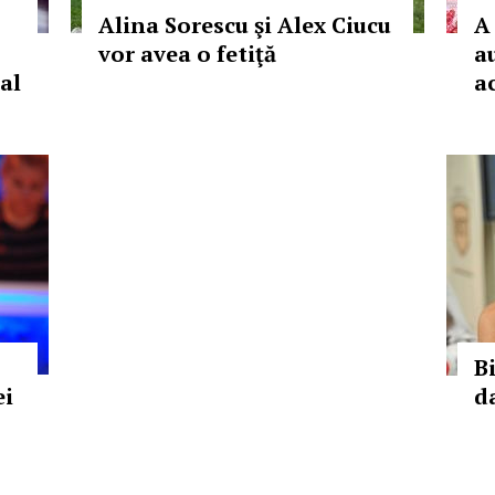
Alina Sorescu şi Alex Ciucu
A
vor avea o fetiţă
a
al
a
B
ei
d