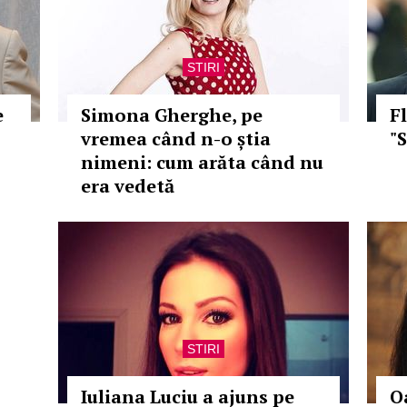
STIRI
e
Simona Gherghe, pe
F
vremea când n-o știa
"S
nimeni: cum arăta când nu
era vedetă
STIRI
Iuliana Luciu a ajuns pe
O