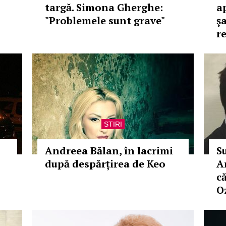
targă. Simona Gherghe:
a
"Problemele sunt grave"
ş
r
STIRI
Andreea Bălan, în lacrimi
S
după despărțirea de Keo
A
c
O