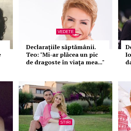
VEDETE
Declarațiile săptămânii.
D
e
Teo: "Mi-ar plăcea un pic
Io
de dragoste în viaţa mea..."
d
STIRI