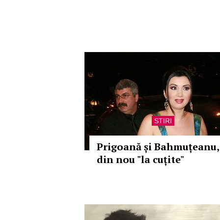
STIRI
Prigoană și Bahmuțeanu,
din nou "la cuțite"