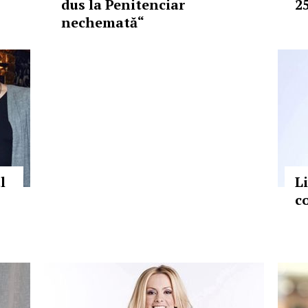
dus la Penitenciar
2
nechemată“
l
L
c