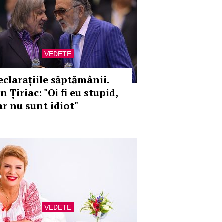
VEDETE
eclarațiile săptămânii.
n Țiriac: "Oi fi eu stupid,
ar nu sunt idiot"
VEDETE