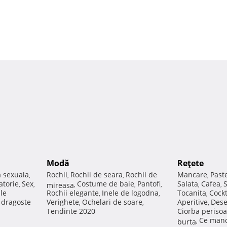
Modă
Reţete
a sexuala
Rochii
Rochii de seara
Rochii de
Mancare
Past
,
,
,
,
atorie
Sex
Costume de baie
Pantofi
Salata
Cafea
,
,
mireasa
,
,
,
,
,
ale
Rochii elegante
Inele de logodna
Tocanita
Cockt
,
,
,
e dragoste
Verighete
Ochelari de soare
Aperitive
Dese
,
,
,
Tendinte 2020
Ciorba perisoa
Ce manc
burta
,