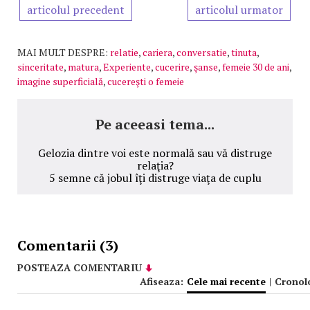
articolul precedent
articolul urmator
MAI MULT DESPRE:
relatie
,
cariera
,
conversatie
,
tinuta
,
sinceritate
,
matura
,
Experiente
,
cucerire
,
şanse
,
femeie 30 de ani
,
imagine superficială
,
cucereşti o femeie
Pe aceeasi tema...
Gelozia dintre voi este normală sau vă distruge
relaţia?
5 semne că jobul îţi distruge viaţa de cuplu
Comentarii (3)
POSTEAZA COMENTARIU
Afiseaza:
Cele mai recente
|
Cronol