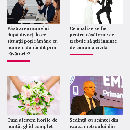
Păstrarea numelui
Ce analize se fac
după divorț. În ce
pentru căsătorie: ce
situații poți rămâne cu
trebuie să știi înainte
numele dobândit prin
de cununia civilă
căsătorie?
Cum alegem florile de
Ședință cu scântei din
nuntă: ghid complet
cauza metroului din