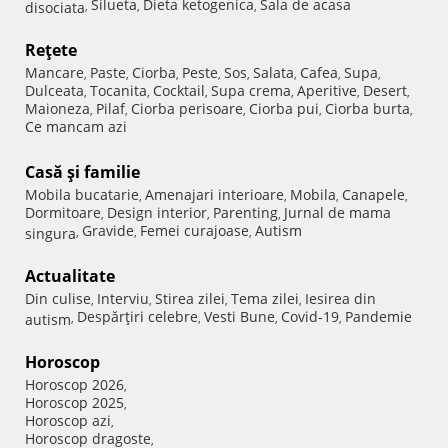
Silueta
Dieta ketogenica
Sala de acasa
disociata
,
,
,
Reţete
Mancare
Paste
Ciorba
Peste
Sos
Salata
Cafea
Supa
,
,
,
,
,
,
,
,
Dulceata
Tocanita
Cocktail
Supa crema
Aperitive
Desert
,
,
,
,
,
,
Maioneza
Pilaf
Ciorba perisoare
Ciorba pui
Ciorba burta
,
,
,
,
,
Ce mancam azi
Casă şi familie
Mobila bucatarie
Amenajari interioare
Mobila
Canapele
,
,
,
,
Dormitoare
Design interior
Parenting
Jurnal de mama
,
,
,
Gravide
Femei curajoase
Autism
singura
,
,
,
Actualitate
Din culise
Interviu
Stirea zilei
Tema zilei
Iesirea din
,
,
,
,
Despărţiri celebre
Vesti Bune
Covid-19
Pandemie
autism
,
,
,
,
Horoscop
Horoscop 2026
,
Horoscop 2025
,
Horoscop azi
,
Horoscop dragoste
,