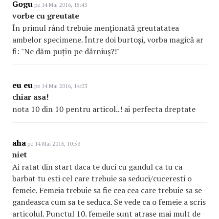
Gogu
pe 14 Mai 2016, 15:43
vorbe cu greutate
În primul rând trebuie menționată greutatatea
ambelor specimene. Între doi burtoși, vorba magică ar
fi: "Ne dăm puțin pe dârniuș?!"
eu eu
pe 14 Mai 2016, 14:03
chiar asa!
nota 10 din 10 pentru articol..! ai perfecta dreptate
aha
pe 14 Mai 2016, 10:53
niet
Ai ratat din start daca te duci cu gandul ca tu ca
barbat tu esti cel care trebuie sa seduci/cuceresti o
femeie. Femeia trebuie sa fie cea cea care trebuie sa se
gandeasca cum sa te seduca. Se vede ca o femeie a scris
articolul. Punctul 10. femeile sunt atrase mai mult de