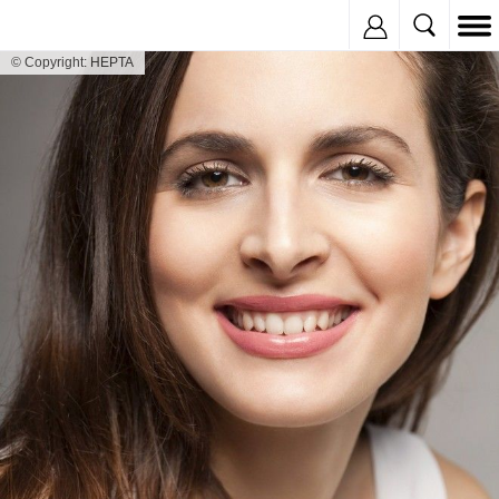
Inregistreaza
© Copyright: HEPTA