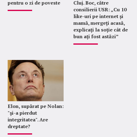
pentru o zi de poveste
Cluj. Boc, către
consilierii USR: „Cu 10
like-uri pe internet și
mamă, mergeți acasă,
explicați la soție cât de
bun ați fost astăzi”
Elon, supărat pe Nolan:
"şi-a pierdut
integritatea". Are
dreptate?