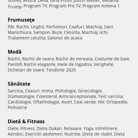
Smiley
Andra
Delia
Gina Pistol
Justin Bieber
Melania
,
,
,
,
,
Program TV
Program Pro TV
Program Antena 1
Trump
,
,
,
Frumuseţe
Păr
Rochii
Unghii
Parfumuri
Coafuri
Machiaj
Sani
,
,
,
,
,
,
,
Manichiura
Sampon
Buze
Celulita
Machiaj ochi
,
,
,
,
,
Tratament celulita
Salonul de acasa
,
Modă
Rochii
Rochii de seara
Rochii de mireasa
Costume de baie
,
,
,
,
Pantofi
Rochii elegante
Inele de logodna
Verighete
,
,
,
,
Ochelari de soare
Tendinte 2020
,
Sănătate
Sarcina
Ceaiuri
Inima
Psihologie
Ginecologie
,
,
,
,
,
Stomatologie
Colesterol
Anticonceptionale
Test sarcina
,
,
,
,
Cardiologie
Oftalmologie
Avort
Ceai verde
HIV
Ortopedie
,
,
,
,
,
,
Psihiatrie
Dietă & Fitness
Diete
Fitness
Dieta Dukan
Relaxare
Yoga
Intretinere
,
,
,
,
,
,
Aerobic
Exercitii abdomen
Nutritie
Dieta de slabit
Dieta
,
,
,
,