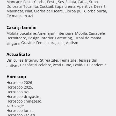
Mancare
Paste
Ciorba
Peste
Sos
Salata
Cafea
Supa
,
,
,
,
,
,
,
,
Dulceata
Tocanita
Cocktail
Supa crema
Aperitive
Desert
,
,
,
,
,
,
Maioneza
Pilaf
Ciorba perisoare
Ciorba pui
Ciorba burta
,
,
,
,
,
Ce mancam azi
Casă şi familie
Mobila bucatarie
Amenajari interioare
Mobila
Canapele
,
,
,
,
Dormitoare
Design interior
Parenting
Jurnal de mama
,
,
,
Gravide
Femei curajoase
Autism
singura
,
,
,
Actualitate
Din culise
Interviu
Stirea zilei
Tema zilei
Iesirea din
,
,
,
,
Despărţiri celebre
Vesti Bune
Covid-19
Pandemie
autism
,
,
,
,
Horoscop
Horoscop 2026
,
Horoscop 2025
,
Horoscop azi
,
Horoscop dragoste
,
Horoscop chinezesc
,
Astrologie
,
Horoscop lunar
,
Horoscop rac azi
,