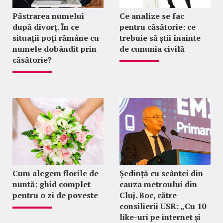
Păstrarea numelui
Ce analize se fac
după divorț. În ce
pentru căsătorie: ce
situații poți rămâne cu
trebuie să știi înainte
numele dobândit prin
de cununia civilă
căsătorie?
Cum alegem florile de
Ședință cu scântei din
nuntă: ghid complet
cauza metroului din
pentru o zi de poveste
Cluj. Boc, către
consilierii USR: „Cu 10
like-uri pe internet și