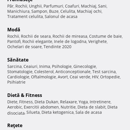
Păr
Rochii
Unghii
Parfumuri
Coafuri
Machiaj
Sani
,
,
,
,
,
,
,
Manichiura
Sampon
Buze
Celulita
Machiaj ochi
,
,
,
,
,
Tratament celulita
Salonul de acasa
,
Modă
Rochii
Rochii de seara
Rochii de mireasa
Costume de baie
,
,
,
,
Pantofi
Rochii elegante
Inele de logodna
Verighete
,
,
,
,
Ochelari de soare
Tendinte 2020
,
Sănătate
Sarcina
Ceaiuri
Inima
Psihologie
Ginecologie
,
,
,
,
,
Stomatologie
Colesterol
Anticonceptionale
Test sarcina
,
,
,
,
Cardiologie
Oftalmologie
Avort
Ceai verde
HIV
Ortopedie
,
,
,
,
,
,
Psihiatrie
Dietă & Fitness
Diete
Fitness
Dieta Dukan
Relaxare
Yoga
Intretinere
,
,
,
,
,
,
Aerobic
Exercitii abdomen
Nutritie
Dieta de slabit
Dieta
,
,
,
,
Silueta
Dieta ketogenica
Sala de acasa
disociata
,
,
,
Reţete