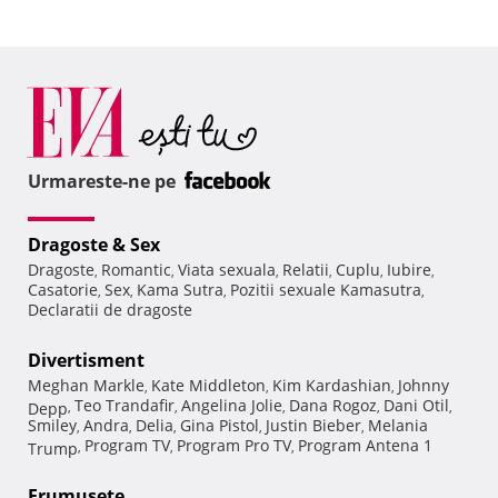
Urmareste-ne pe
Dragoste & Sex
Dragoste
Romantic
Viata sexuala
Relatii
Cuplu
Iubire
,
,
,
,
,
,
Casatorie
Sex
Kama Sutra
Pozitii sexuale Kamasutra
,
,
,
,
Declaratii de dragoste
Divertisment
Meghan Markle
Kate Middleton
Kim Kardashian
Johnny
,
,
,
Teo Trandafir
Angelina Jolie
Dana Rogoz
Dani Otil
Depp
,
,
,
,
,
Smiley
Andra
Delia
Gina Pistol
Justin Bieber
Melania
,
,
,
,
,
Program TV
Program Pro TV
Program Antena 1
Trump
,
,
,
Frumuseţe