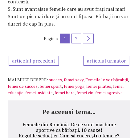
contează.
5. Sunt avantajate femeile care au avut fraţi mai mari.
Sunt un pic mai dure şi nu sunt fiţoase. Bărbaţii nu vor
dureri de cap în plus.
1
2
Pagina:
articolul precedent
articolul urmator
MAI MULT DESPRE:
succes
,
femei sexy
,
Femeile le vor bărabţii
,
femei de succes
,
femei sport
,
femei yoga
,
femei pilates
,
femei
educaţie
,
femei invidiate
,
femei bere
,
femei vin
,
femei agresive
Pe aceeasi tema...
Femeile din România. De ce sunt mai bune
sportive ca bărbaţii. 10 cauze!
Regulile seducţiei. Cum să cucereşti o femeie?