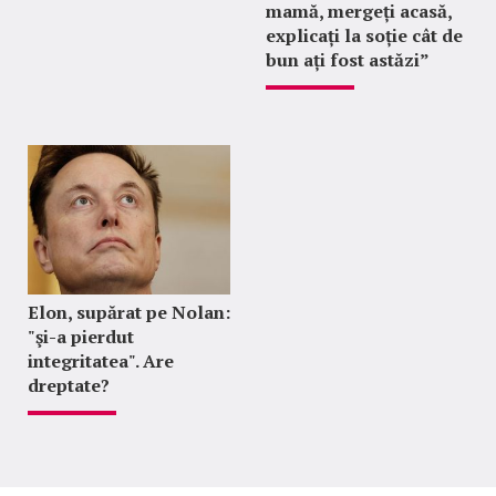
mamă, mergeți acasă,
explicați la soție cât de
bun ați fost astăzi”
Elon, supărat pe Nolan:
"şi-a pierdut
integritatea". Are
dreptate?