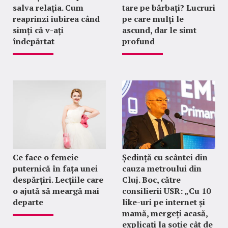
salva relația. Cum
tare pe bărbați? Lucruri
reaprinzi iubirea când
pe care mulți le
simți că v-ați
ascund, dar le simt
îndepărtat
profund
Ce face o femeie
Ședință cu scântei din
puternică în fața unei
cauza metroului din
despărțiri. Lecțiile care
Cluj. Boc, către
o ajută să meargă mai
consilierii USR: „Cu 10
departe
like-uri pe internet și
mamă, mergeți acasă,
explicați la soție cât de