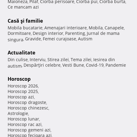
Maioneza
Pilaf
Ciorba perisoare
Ciorba pui
Ciorba burta
,
,
,
,
,
Ce mancam azi
Casă şi familie
Mobila bucatarie
Amenajari interioare
Mobila
Canapele
,
,
,
,
Dormitoare
Design interior
Parenting
Jurnal de mama
,
,
,
Gravide
Femei curajoase
Autism
singura
,
,
,
Actualitate
Din culise
Interviu
Stirea zilei
Tema zilei
Iesirea din
,
,
,
,
Despărţiri celebre
Vesti Bune
Covid-19
Pandemie
autism
,
,
,
,
Horoscop
Horoscop 2026
,
Horoscop 2025
,
Horoscop azi
,
Horoscop dragoste
,
Horoscop chinezesc
,
Astrologie
,
Horoscop lunar
,
Horoscop rac azi
,
Horoscop gemeni azi
,
Horoscop fecioara azi
,