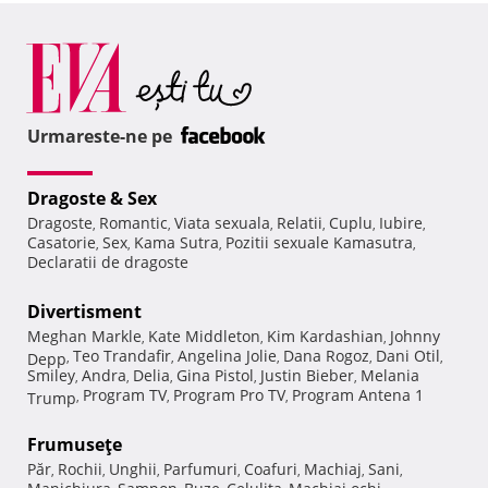
Urmareste-ne pe
Dragoste & Sex
Dragoste
Romantic
Viata sexuala
Relatii
Cuplu
Iubire
,
,
,
,
,
,
Casatorie
Sex
Kama Sutra
Pozitii sexuale Kamasutra
,
,
,
,
Declaratii de dragoste
Divertisment
Meghan Markle
Kate Middleton
Kim Kardashian
Johnny
,
,
,
Teo Trandafir
Angelina Jolie
Dana Rogoz
Dani Otil
Depp
,
,
,
,
,
Smiley
Andra
Delia
Gina Pistol
Justin Bieber
Melania
,
,
,
,
,
Program TV
Program Pro TV
Program Antena 1
Trump
,
,
,
Frumuseţe
Păr
Rochii
Unghii
Parfumuri
Coafuri
Machiaj
Sani
,
,
,
,
,
,
,