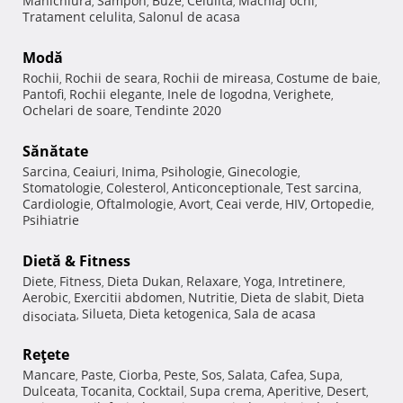
Manichiura
Sampon
Buze
Celulita
Machiaj ochi
,
,
,
,
,
Tratament celulita
Salonul de acasa
,
Modă
Rochii
Rochii de seara
Rochii de mireasa
Costume de baie
,
,
,
,
Pantofi
Rochii elegante
Inele de logodna
Verighete
,
,
,
,
Ochelari de soare
Tendinte 2020
,
Sănătate
Sarcina
Ceaiuri
Inima
Psihologie
Ginecologie
,
,
,
,
,
Stomatologie
Colesterol
Anticonceptionale
Test sarcina
,
,
,
,
Cardiologie
Oftalmologie
Avort
Ceai verde
HIV
Ortopedie
,
,
,
,
,
,
Psihiatrie
Dietă & Fitness
Diete
Fitness
Dieta Dukan
Relaxare
Yoga
Intretinere
,
,
,
,
,
,
Aerobic
Exercitii abdomen
Nutritie
Dieta de slabit
Dieta
,
,
,
,
Silueta
Dieta ketogenica
Sala de acasa
disociata
,
,
,
Reţete
Mancare
Paste
Ciorba
Peste
Sos
Salata
Cafea
Supa
,
,
,
,
,
,
,
,
Dulceata
Tocanita
Cocktail
Supa crema
Aperitive
Desert
,
,
,
,
,
,