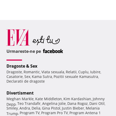
Urmareste-ne pe
Dragoste & Sex
Dragoste
Romantic
Viata sexuala
Relatii
Cuplu
Iubire
,
,
,
,
,
,
Casatorie
Sex
Kama Sutra
Pozitii sexuale Kamasutra
,
,
,
,
Declaratii de dragoste
Divertisment
Meghan Markle
Kate Middleton
Kim Kardashian
Johnny
,
,
,
Teo Trandafir
Angelina Jolie
Dana Rogoz
Dani Otil
Depp
,
,
,
,
,
Smiley
Andra
Delia
Gina Pistol
Justin Bieber
Melania
,
,
,
,
,
Program TV
Program Pro TV
Program Antena 1
Trump
,
,
,