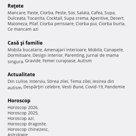
Reţete
Mancare
Paste
Ciorba
Peste
Sos
Salata
Cafea
Supa
,
,
,
,
,
,
,
,
Dulceata
Tocanita
Cocktail
Supa crema
Aperitive
Desert
,
,
,
,
,
,
Maioneza
Pilaf
Ciorba perisoare
Ciorba pui
Ciorba burta
,
,
,
,
,
Ce mancam azi
Casă şi familie
Mobila bucatarie
Amenajari interioare
Mobila
Canapele
,
,
,
,
Dormitoare
Design interior
Parenting
Jurnal de mama
,
,
,
Gravide
Femei curajoase
Autism
singura
,
,
,
Actualitate
Din culise
Interviu
Stirea zilei
Tema zilei
Iesirea din
,
,
,
,
Despărţiri celebre
Vesti Bune
Covid-19
Pandemie
autism
,
,
,
,
Horoscop
Horoscop 2026
,
Horoscop 2025
,
Horoscop azi
,
Horoscop dragoste
,
Horoscop chinezesc
,
Astrologie
,