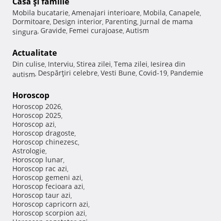
Casă şi familie
Mobila bucatarie
Amenajari interioare
Mobila
Canapele
,
,
,
,
Dormitoare
Design interior
Parenting
Jurnal de mama
,
,
,
Gravide
Femei curajoase
Autism
singura
,
,
,
Actualitate
Din culise
Interviu
Stirea zilei
Tema zilei
Iesirea din
,
,
,
,
Despărţiri celebre
Vesti Bune
Covid-19
Pandemie
autism
,
,
,
,
Horoscop
Horoscop 2026
,
Horoscop 2025
,
Horoscop azi
,
Horoscop dragoste
,
Horoscop chinezesc
,
Astrologie
,
Horoscop lunar
,
Horoscop rac azi
,
Horoscop gemeni azi
,
Horoscop fecioara azi
,
Horoscop taur azi
,
Horoscop capricorn azi
,
Horoscop scorpion azi
,