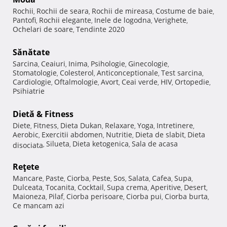
Rochii
Rochii de seara
Rochii de mireasa
Costume de baie
,
,
,
,
Pantofi
Rochii elegante
Inele de logodna
Verighete
,
,
,
,
Ochelari de soare
Tendinte 2020
,
Sănătate
Sarcina
Ceaiuri
Inima
Psihologie
Ginecologie
,
,
,
,
,
Stomatologie
Colesterol
Anticonceptionale
Test sarcina
,
,
,
,
Cardiologie
Oftalmologie
Avort
Ceai verde
HIV
Ortopedie
,
,
,
,
,
,
Psihiatrie
Dietă & Fitness
Diete
Fitness
Dieta Dukan
Relaxare
Yoga
Intretinere
,
,
,
,
,
,
Aerobic
Exercitii abdomen
Nutritie
Dieta de slabit
Dieta
,
,
,
,
Silueta
Dieta ketogenica
Sala de acasa
disociata
,
,
,
Reţete
Mancare
Paste
Ciorba
Peste
Sos
Salata
Cafea
Supa
,
,
,
,
,
,
,
,
Dulceata
Tocanita
Cocktail
Supa crema
Aperitive
Desert
,
,
,
,
,
,
Maioneza
Pilaf
Ciorba perisoare
Ciorba pui
Ciorba burta
,
,
,
,
,
Ce mancam azi