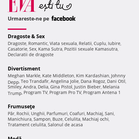
Urmareste-ne pe
Dragoste & Sex
Dragoste
Romantic
Viata sexuala
Relatii
Cuplu
Iubire
,
,
,
,
,
,
Casatorie
Sex
Kama Sutra
Pozitii sexuale Kamasutra
,
,
,
,
Declaratii de dragoste
Divertisment
Meghan Markle
Kate Middleton
Kim Kardashian
Johnny
,
,
,
Teo Trandafir
Angelina Jolie
Dana Rogoz
Dani Otil
Depp
,
,
,
,
,
Smiley
Andra
Delia
Gina Pistol
Justin Bieber
Melania
,
,
,
,
,
Program TV
Program Pro TV
Program Antena 1
Trump
,
,
,
Frumuseţe
Păr
Rochii
Unghii
Parfumuri
Coafuri
Machiaj
Sani
,
,
,
,
,
,
,
Manichiura
Sampon
Buze
Celulita
Machiaj ochi
,
,
,
,
,
Tratament celulita
Salonul de acasa
,
Modă