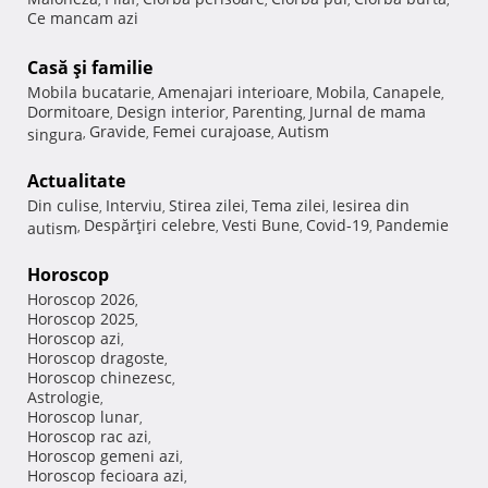
Ce mancam azi
Casă şi familie
Mobila bucatarie
Amenajari interioare
Mobila
Canapele
,
,
,
,
Dormitoare
Design interior
Parenting
Jurnal de mama
,
,
,
Gravide
Femei curajoase
Autism
singura
,
,
,
Actualitate
Din culise
Interviu
Stirea zilei
Tema zilei
Iesirea din
,
,
,
,
Despărţiri celebre
Vesti Bune
Covid-19
Pandemie
autism
,
,
,
,
Horoscop
Horoscop 2026
,
Horoscop 2025
,
Horoscop azi
,
Horoscop dragoste
,
Horoscop chinezesc
,
Astrologie
,
Horoscop lunar
,
Horoscop rac azi
,
Horoscop gemeni azi
,
Horoscop fecioara azi
,