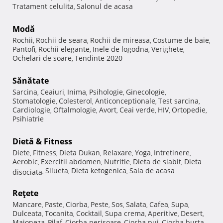
Tratament celulita
Salonul de acasa
,
Modă
Rochii
Rochii de seara
Rochii de mireasa
Costume de baie
,
,
,
,
Pantofi
Rochii elegante
Inele de logodna
Verighete
,
,
,
,
Ochelari de soare
Tendinte 2020
,
Sănătate
Sarcina
Ceaiuri
Inima
Psihologie
Ginecologie
,
,
,
,
,
Stomatologie
Colesterol
Anticonceptionale
Test sarcina
,
,
,
,
Cardiologie
Oftalmologie
Avort
Ceai verde
HIV
Ortopedie
,
,
,
,
,
,
Psihiatrie
Dietă & Fitness
Diete
Fitness
Dieta Dukan
Relaxare
Yoga
Intretinere
,
,
,
,
,
,
Aerobic
Exercitii abdomen
Nutritie
Dieta de slabit
Dieta
,
,
,
,
Silueta
Dieta ketogenica
Sala de acasa
disociata
,
,
,
Reţete
Mancare
Paste
Ciorba
Peste
Sos
Salata
Cafea
Supa
,
,
,
,
,
,
,
,
Dulceata
Tocanita
Cocktail
Supa crema
Aperitive
Desert
,
,
,
,
,
,
Maioneza
Pilaf
Ciorba perisoare
Ciorba pui
Ciorba burta
,
,
,
,
,