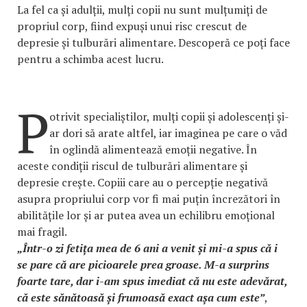
La fel ca și adulții, mulți copii nu sunt mulțumiți de
propriul corp, fiind expuși unui risc crescut de
depresie și tulburări alimentare. Descoperă ce poți face
pentru a schimba acest lucru.
P
otrivit specialiștilor, mulți copii și adolescenți și-
ar dori să arate altfel, iar imaginea pe care o văd
în oglindă alimentează emoții negative. În
aceste condiții riscul de tulburări alimentare și
depresie crește. Copiii care au o percepție negativă
asupra propriului corp vor fi mai puțin încrezători în
abilitățile lor și ar putea avea un echilibru emoțional
mai fragil.
„Într-o zi fetița mea de 6 ani a venit și mi-a spus că i
se pare că are picioarele prea groase. M-a surprins
foarte tare, dar i-am spus imediat că nu este adevărat,
că este sănătoasă și frumoasă exact așa cum este”
,