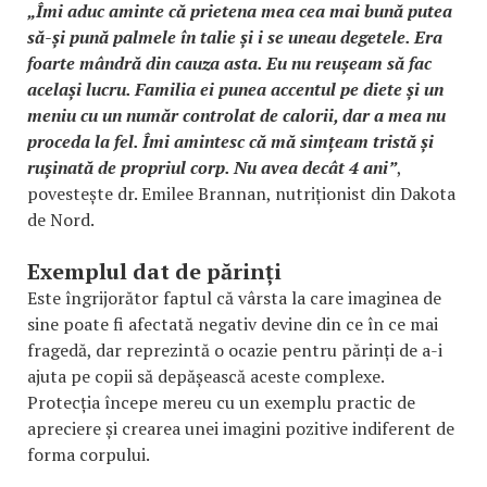
„Îmi aduc aminte că prietena mea cea mai bună putea
să-și pună palmele în talie și i se uneau degetele. Era
foarte mândră din cauza asta. Eu nu reușeam să fac
același lucru. Familia ei punea accentul pe diete și un
meniu cu un număr controlat de calorii, dar a mea nu
proceda la fel. Îmi amintesc că mă simțeam tristă și
rușinată de propriul corp. Nu avea decât 4 ani”
,
povestește dr. Emilee Brannan, nutriționist din Dakota
de Nord.
Exemplul dat de părinți
Este îngrijorător faptul că vârsta la care imaginea de
sine poate fi afectată negativ devine din ce în ce mai
fragedă, dar reprezintă o ocazie pentru părinți de a-i
ajuta pe copii să depășească aceste complexe.
Protecția începe mereu cu un exemplu practic de
apreciere și crearea unei imagini pozitive indiferent de
forma corpului.