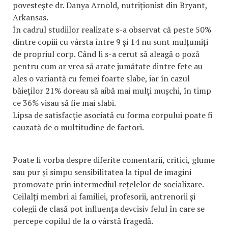
povestește dr. Danya Arnold, nutriționist din Bryant,
Arkansas.
În cadrul studiilor realizate s-a observat că peste 50%
dintre copiii cu vârsta între 9 și 14 nu sunt mulțumiți
de propriul corp. Când li s-a cerut să aleagă o poză
pentru cum ar vrea să arate jumătate dintre fete au
ales o variantă cu femei foarte slabe, iar în cazul
băieților 21% doreau să aibă mai mulți mușchi, în timp
ce 36% visau să fie mai slabi.
Lipsa de satisfacție asociată cu forma corpului poate fi
cauzată de o multitudine de factori.
Poate fi vorba despre diferite comentarii, critici, glume
sau pur și simpu sensibilitatea la tipul de imagini
promovate prin intermediul rețelelor de socializare.
Ceilalți membri ai familiei, profesorii, antrenorii și
colegii de clasă pot influența devcisiv felul în care se
percepe copilul de la o vârstă fragedă.