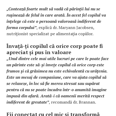
„Contează foarte mult să vadă că părinții lui nu se
rușinează de felul în care arată. În acest fel copilul va
înțelege că este o persoană valoroasă indiferent de
forma corpului”
, explică dr. Maryann Jacobsen,
nutriționist specializat pe alimentația copiilor.
Învață-ți copilul că orice corp poate fi
apreciat și pus în valoare
„Unul dintre cele mai utile lucruri pe care le poate face
un părinte este să-și învețe copilul că orice corp este
frumos și că grăsimea nu este echivalentă cu urâțenia.
Este un mesaj de compasiune, care va ajuta copilul să
se relaxeze, în loc să fie mereu stresat sau supărat
pentru că nu se poate încadra într-o anumită imagine
impusă din afară. Arată-i că oamenii merită respect
indiferent de greutate”
, recomandă dr. Brannan.
Fii conectat cu cel mic și transformă