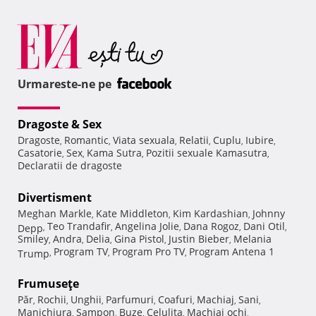
Urmareste-ne pe
Dragoste & Sex
Dragoste
Romantic
Viata sexuala
Relatii
Cuplu
Iubire
,
,
,
,
,
,
Casatorie
Sex
Kama Sutra
Pozitii sexuale Kamasutra
,
,
,
,
Declaratii de dragoste
Divertisment
Meghan Markle
Kate Middleton
Kim Kardashian
Johnny
,
,
,
Teo Trandafir
Angelina Jolie
Dana Rogoz
Dani Otil
Depp
,
,
,
,
,
Smiley
Andra
Delia
Gina Pistol
Justin Bieber
Melania
,
,
,
,
,
Program TV
Program Pro TV
Program Antena 1
Trump
,
,
,
Frumuseţe
Păr
Rochii
Unghii
Parfumuri
Coafuri
Machiaj
Sani
,
,
,
,
,
,
,
Manichiura
Sampon
Buze
Celulita
Machiaj ochi
,
,
,
,
,