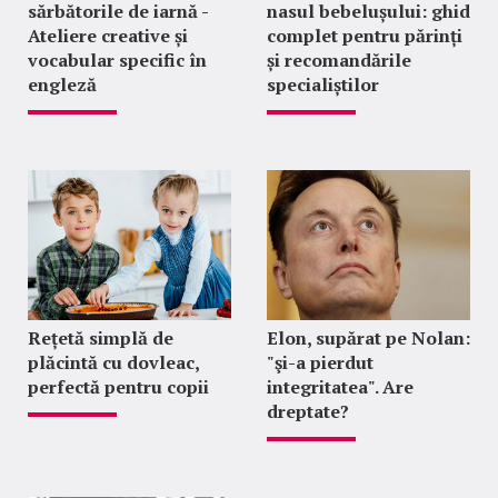
sărbătorile de iarnă -
nasul bebelușului: ghid
Ateliere creative și
complet pentru părinți
vocabular specific în
și recomandările
engleză
specialiștilor
Rețetă simplă de
Elon, supărat pe Nolan:
plăcintă cu dovleac,
"şi-a pierdut
perfectă pentru copii
integritatea". Are
dreptate?