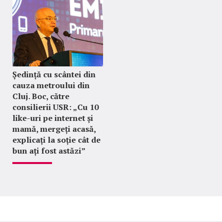
Ședință cu scântei din
cauza metroului din
Cluj. Boc, către
consilierii USR: „Cu 10
like-uri pe internet și
mamă, mergeți acasă,
explicați la soție cât de
bun ați fost astăzi”