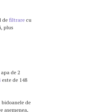
l de
filtrare
cu
, plus
e apa de 2
i
este de 148
a bidoanele de
 De asemenea,