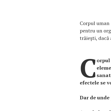
Corpul uman c
pentru un org
trăieşti, dacă
C
orpul
eleme
sanato
efectele se v
Dar de unde