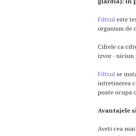
giardia): în
Filtrul
este te
organism de c
Cifrele ca cif
izvor - niciun
Filtrul
se inst
intretinerea c
poate ocupa o
Avantajele s
Aveti cea mai