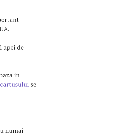
portant
UA.
l apei de
 baza in
cartusului
se
 nu numai