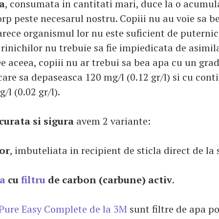
a
, consumata in cantitati mari, duce la o acumul
orp peste necesarul nostru. Copiii nu au voie sa b
rece organismul lor nu este suficient de puternic
rinichilor nu trebuie sa fie impiedicata de asimil
e aceea, copiii nu ar trebui sa bea apa cu un gra
care sa depaseasca 120 mg/l (0.12 gr/l) si cu cont
/l (0.02 gr/l).
curata si sigura
avem 2 variante:
vor
, imbuteliata in recipient de sticla direct de la 
ta
cu
filtru
de carbon (carbune) activ
.
Pure Easy Complete de la 3M
sunt filtre de apa p