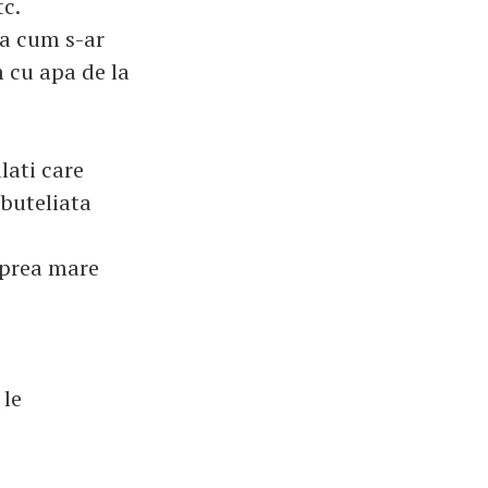
tc.
sa cum s-ar
 cu apa de la
lati care
buteliata
 prea mare
 le