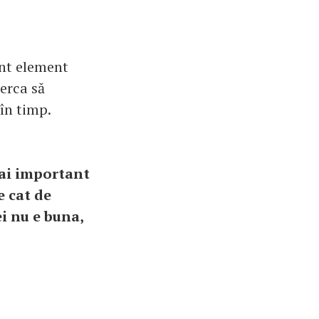
ant element
erca să
 în timp.
mai important
 cat de
ei nu e buna,