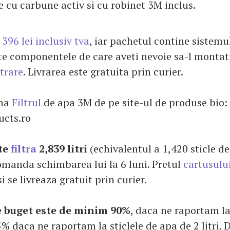
re cu carbune activ si cu robinet 3M inclus.
 396 lei inclusiv tva
, iar pachetul contine sistemu
ate componentele de care aveti nevoie sa-l montati
ltrare
. Livrarea este gratuita prin curier.
ona
Filtrul
de apa 3M de pe site-ul de produse bio:
cts.ro
te
filtra
2,839 litri
(echivalentul a 1,420 sticle d
ecomanda schimbarea lui la 6 luni. Pretul
cartusulu
si se livreaza gratuit prin curier.
 buget este de minim 90%
, daca ne raportam l
 95% daca ne raportam la sticlele de apa de 2 litri.