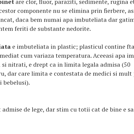
binet
are clor, fluor, paraziti, sedimente, rugina e
cestor componente nu se elimina prin fierbere, a
 incat, daca bem numai apa imbuteliata dar gatim
ntem feriti de substante nedorite.
iata
e imbuteliata in plastic; plasticul contine fta
imediat cum variaza temperatura. Aceeasi apa im
i si nitrati, e drept ca in limita legala admisa (50
ru, dar care limita e contestata de medici si mult
i bebelusi).
t admise de lege, dar stim cu totii cat de bine e sa