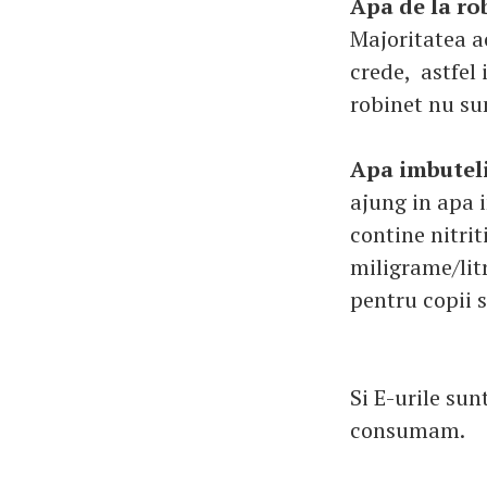
Apa de la ro
Majoritatea a
crede, astfel
robinet nu su
Apa imbutel
ajung in apa 
contine nitrit
miligrame/lit
pentru copii s
Si E-urile sun
consumam.