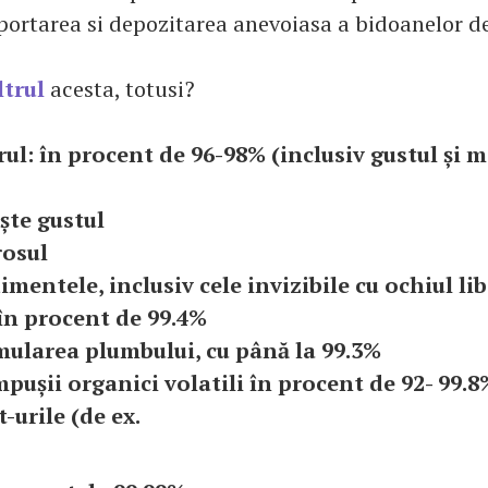
sportarea si depozitarea anevoiasa a bidoanelor d
iltrul
acesta, totusi?
rul: în procent de 96-98% (inclusiv gustul și m
ște gustul
rosul
imentele, inclusiv cele invizibile cu ochiul li
 în procent de 99.4%
mularea plumbului, cu până la 99.3%
mpușii organici volatili în procent de 92- 99.8
t-urile (de ex.