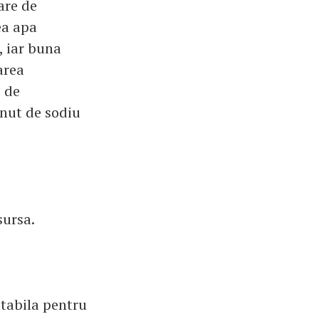
are de
ea apa
, iar buna
area
d de
inut de sodiu
sursa.
otabila pentru