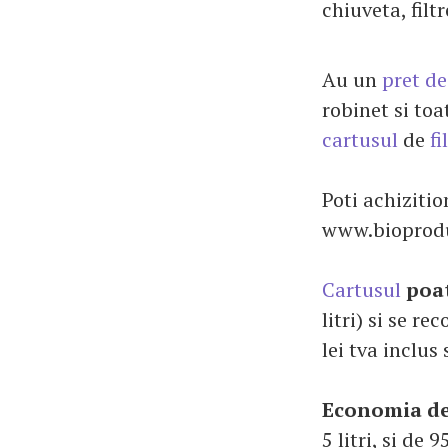
chiuveta, filt
Au un
pret de
robinet si to
cartusul
de
fi
Poti achiziti
www.bioprodu
Cartusul
poa
litri) si se r
lei tva inclus 
Economia de
5 litri, si de