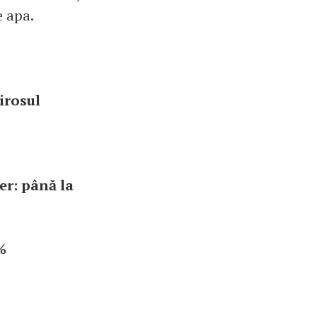
e apa.
irosul
ber: până la
%