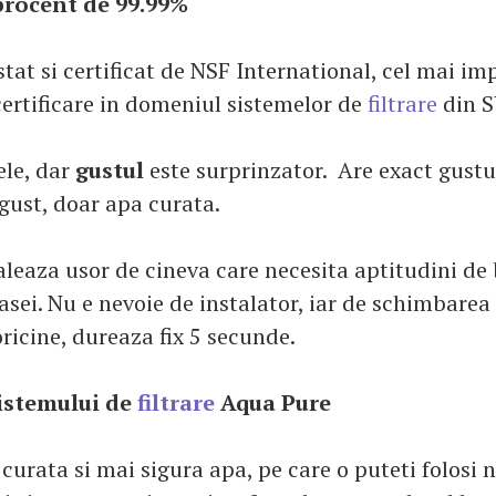
 procent de 99.99%
stat si certificat de NSF International, cel mai im
ertificare in domeniul sistemelor de
filtrare
din S
rele, dar
gustul
este surprinzator. Are exact gustu
 gust, doar apa curata.
aleaza usor de cineva care necesita aptitudini de
asei. Nu e nevoie de instalator, iar de schimbarea
ricine, dureaza fix 5 secunde.
istemului de
filtrare
Aqua Pure
 curata si mai sigura apa, pe care o puteti folosi