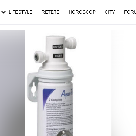
rezești mai des
Cât durează, cum te pregătești și cât
i în vârstă
de dureroasă este investigația
LIFESTYLE
RETETE
HOROSCOP
CITY
FOR