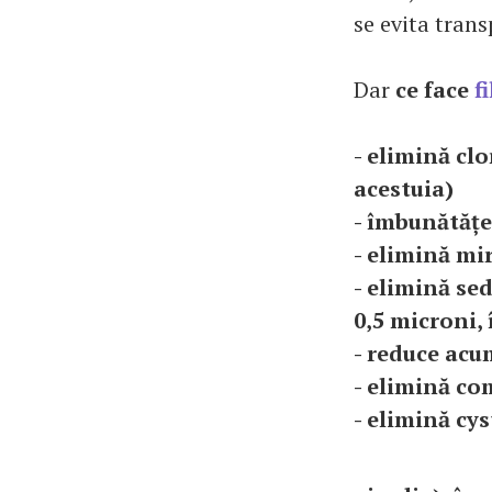
se evita tran
Dar
ce face
f
- elimină clo
acestuia)
- îmbunătățe
- elimină mi
- elimină sed
0,5 microni,
- reduce acu
- elimină co
- elimină cys