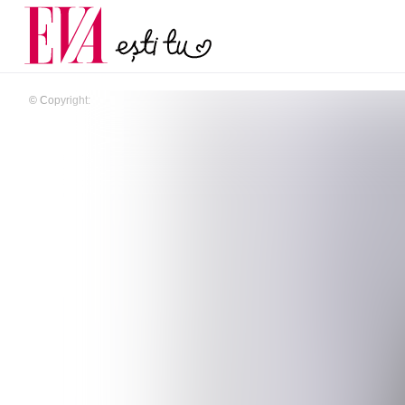
și 60 de ani. De ce te t
Carieră
pe măsură ce înaintez
Actualitate
© Copyright: