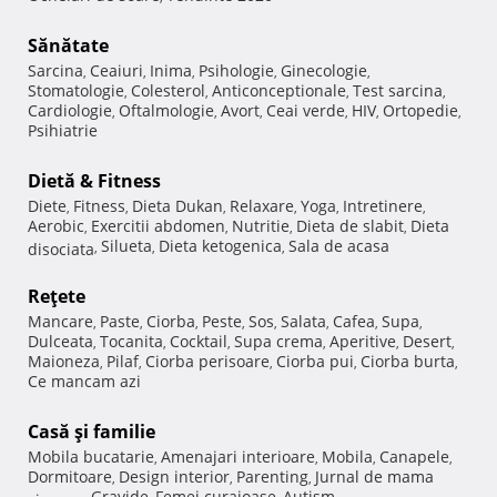
Sănătate
Sarcina
Ceaiuri
Inima
Psihologie
Ginecologie
,
,
,
,
,
Stomatologie
Colesterol
Anticonceptionale
Test sarcina
,
,
,
,
Cardiologie
Oftalmologie
Avort
Ceai verde
HIV
Ortopedie
,
,
,
,
,
,
Psihiatrie
Dietă & Fitness
Diete
Fitness
Dieta Dukan
Relaxare
Yoga
Intretinere
,
,
,
,
,
,
Aerobic
Exercitii abdomen
Nutritie
Dieta de slabit
Dieta
,
,
,
,
Silueta
Dieta ketogenica
Sala de acasa
disociata
,
,
,
Reţete
Mancare
Paste
Ciorba
Peste
Sos
Salata
Cafea
Supa
,
,
,
,
,
,
,
,
Dulceata
Tocanita
Cocktail
Supa crema
Aperitive
Desert
,
,
,
,
,
,
Maioneza
Pilaf
Ciorba perisoare
Ciorba pui
Ciorba burta
,
,
,
,
,
Ce mancam azi
Casă şi familie
Mobila bucatarie
Amenajari interioare
Mobila
Canapele
,
,
,
,
Dormitoare
Design interior
Parenting
Jurnal de mama
,
,
,
Gravide
Femei curajoase
Autism