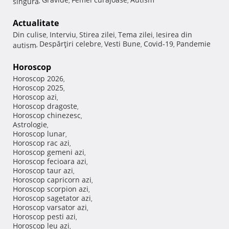
singura
,
,
,
Actualitate
Din culise
Interviu
Stirea zilei
Tema zilei
Iesirea din
,
,
,
,
Despărţiri celebre
Vesti Bune
Covid-19
Pandemie
autism
,
,
,
,
Horoscop
Horoscop 2026
,
Horoscop 2025
,
Horoscop azi
,
Horoscop dragoste
,
Horoscop chinezesc
,
Astrologie
,
Horoscop lunar
,
Horoscop rac azi
,
Horoscop gemeni azi
,
Horoscop fecioara azi
,
Horoscop taur azi
,
Horoscop capricorn azi
,
Horoscop scorpion azi
,
Horoscop sagetator azi
,
Horoscop varsator azi
,
Horoscop pesti azi
,
Horoscop leu azi
,