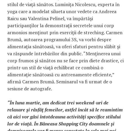
stilul de viaţă sănătos. Luminiţa Nicolescu, experta în
yoga care a modelat silueta unor vedete ca Andreea
Raicu sau Valentina Pelinel, va împărtăşi
participanţilor la demonstraţii secretele unui corp
armonios menţinut prin exerciţii de streching. Carmen
Brumă, autoarea programului 3S, va vorbi despre
alimentaţia sănătoasă, va oferi sfaturi pentru slăbit şi
va răspunde întrebărilor din public. “Menţinerea unui
corp frumos şi sănătos nu se face prin diete drastice, ci
printr-un stil de viaţă echilibrat ce combină o
alimentaţie sănătoasă cu antrenamente eficiente,”
afirmă Carmen Brumă. Seminarul va fi urmat de o
sesiune de autografe.
“În luna martie, am dedicat trei weekend-uri de
relaxare şi răsfăţ femeilor, astfel încât să le reamintim
că aici vor găsi întotdeauna activităţi specifice stilului
lor de viaţă. În Băneasa Shopping City doamnele şi
domnişoarele vor fi mereu conectate la cele mai noi