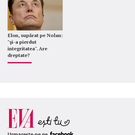
Elon, supărat pe Nolan:
"şi-a pierdut
integritatea". Are
dreptate?
Urmareste-ne pe