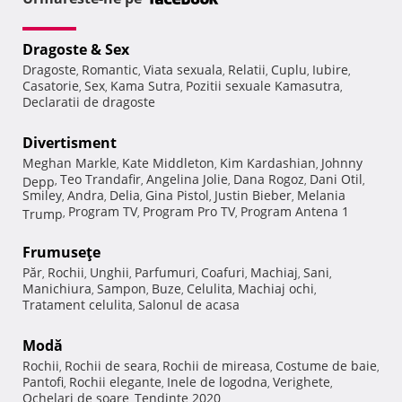
Dragoste & Sex
Dragoste
Romantic
Viata sexuala
Relatii
Cuplu
Iubire
,
,
,
,
,
,
Casatorie
Sex
Kama Sutra
Pozitii sexuale Kamasutra
,
,
,
,
Declaratii de dragoste
Divertisment
Meghan Markle
Kate Middleton
Kim Kardashian
Johnny
,
,
,
Teo Trandafir
Angelina Jolie
Dana Rogoz
Dani Otil
Depp
,
,
,
,
,
Smiley
Andra
Delia
Gina Pistol
Justin Bieber
Melania
,
,
,
,
,
Program TV
Program Pro TV
Program Antena 1
Trump
,
,
,
Frumuseţe
Păr
Rochii
Unghii
Parfumuri
Coafuri
Machiaj
Sani
,
,
,
,
,
,
,
Manichiura
Sampon
Buze
Celulita
Machiaj ochi
,
,
,
,
,
Tratament celulita
Salonul de acasa
,
Modă
Rochii
Rochii de seara
Rochii de mireasa
Costume de baie
,
,
,
,
Pantofi
Rochii elegante
Inele de logodna
Verighete
,
,
,
,
Ochelari de soare
Tendinte 2020
,