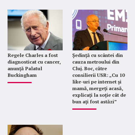
Regele Charles a fost
Ședință cu scântei din
diagnosticat cu cancer,
cauza metroului din
anunță Palatul
Cluj. Boc, către
Buckingham
consilierii USR: „Cu 10
like-uri pe internet și
mamă, mergeți acasă,
explicați la soție cât de
bun ați fost astăzi”