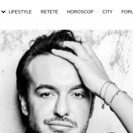
rebui să mergi
și 60 de ani. De ce te trezești mai des
pe măsură ce înaintezi în vârstă
LIFESTYLE
RETETE
HOROSCOP
CITY
FOR