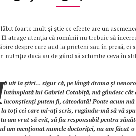
lăbit foarte mult şi ştie ce efecte are un asemene
El atrage atenţia că românii nu trebuie să încerce
lăbire despre care aud la prieteni sau în presă, ci 
în nutriţie dacă au de gând să schimbe ceva în stil
M
ă uit la știri... sigur că, pe lângă drama și nenor
întâmplată lui Gabriel Cotabiță, mă gândesc cât 
inconștienți putem fi, câteodată! Poate acum mă 
 la toți cei care mi-ați scris, rugându-mă să vă sp
sta am vrut să evit, să fiu responsabil pentru sănă
ând am menționat numele doctoriţei, nu am făcut-o