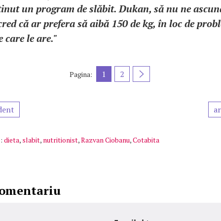
ținut un program de slăbit. Dukan, să nu ne ascu
red că ar prefera să aibă 150 de kg, în loc de prob
 care le are."
1
2
Pagina:
dent
ar
:
dieta
,
slabit
,
nutritionist
,
Razvan Ciobanu
,
Cotabita
comentariu