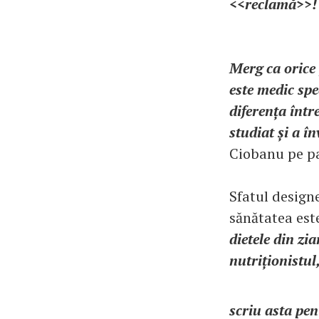
<<reclamă>>! 
Merg ca orice 
este medic spec
diferența într
studiat și a î
Ciobanu pe p
Sfatul designe
sănătatea est
dietele din zia
nutriționistul,
scriu asta pen