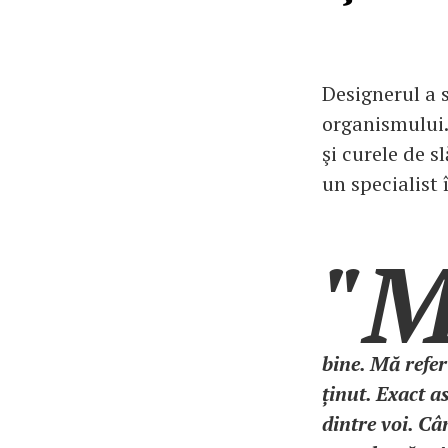
Designerul a s
organismului. 
şi curele de s
un specialist 
"
bine. Mă refer
ținut. Exact a
dintre voi. C