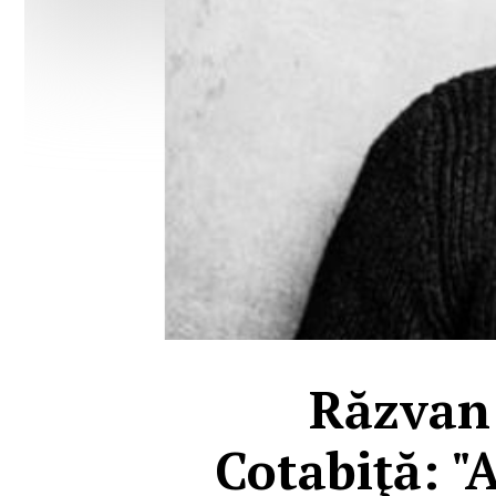
Răzvan 
Cotabiţă: "A