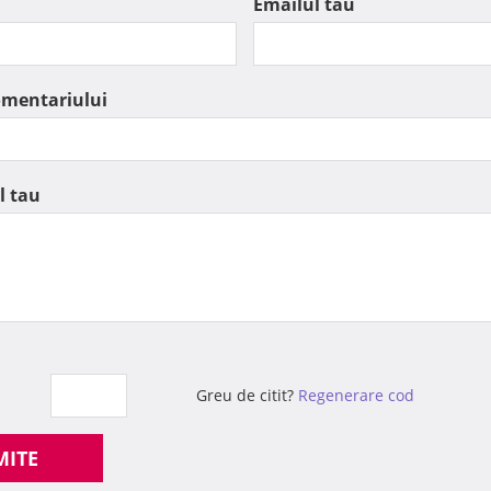
Emailul tau
omentariului
l tau
Greu de citit?
Regenerare cod
MITE