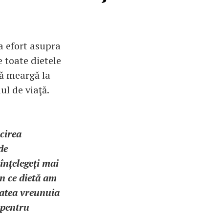
a efort asupra
 toate dietele
să meargă la
ul de viaţă.
ocirea
de
înțelegeți mai
un ce dietă am
tatea vreunuia
 pentru