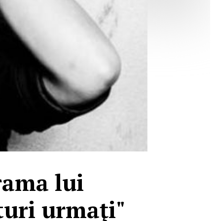
rama lui
aturi urmaţi"