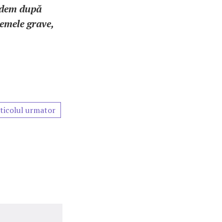
ndem după
lemele grave,
ticolul urmator