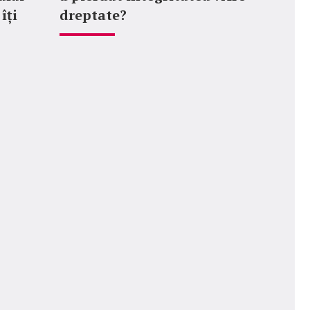
îți
dreptate?