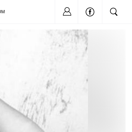
Nu ai cont?
Inregistreaza-
UM