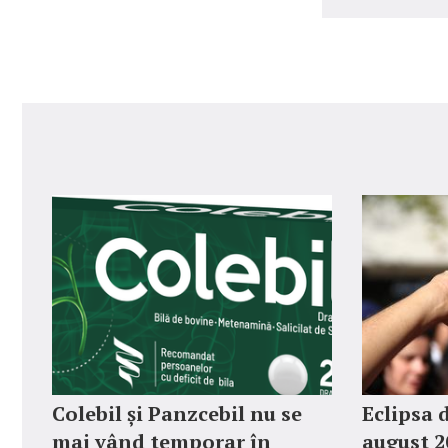
Colebil și Panzcebil nu se
Eclipsa 
mai vând temporar în
august 2