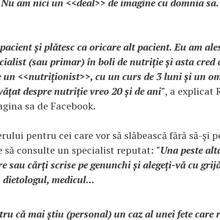
Nu am nici un <<deal>> de imagine cu domnia sa.
pacient și plătesc ca oricare alt pacient. Eu am ale
ialist (sau primar) în boli de nutriție și asta cred 
e un <<nutriționist>>, cu un curs de 3 luni și un o
nvățat despre nutriție vreo 20 și de ani"
, a explicat
agina sa de Facebook.
rului pentru cei care vor să slăbească fără să-şi p
e să consulte un specialist reputat:
"Una peste alta
re sau cărți scrise pe genunchi și alegeți-vă cu grij
 dietologul, medicul...
tru că mai știu (personal) un caz al unei fete care 