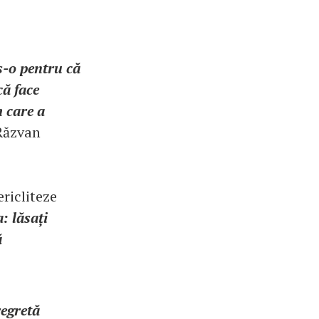
s-o pentru că
că face
m care a
 Răzvan
ericliteze
: lăsați
ă
regretă