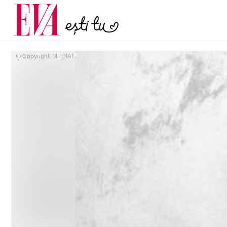
menopauză și când ar t
Carieră
la medic
Actualitate
© Copyright: MEDIAFAX