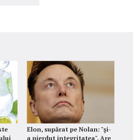
ste
Elon, supărat pe Nolan: "şi-
ului
a pierdut integritatea". Are