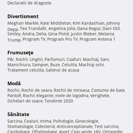
Declaratii de dragoste
Divertisment
Meghan Markle
Kate Middleton
Kim Kardashian
Johnny
,
,
,
Teo Trandafir
Angelina Jolie
Dana Rogoz
Dani Otil
Depp
,
,
,
,
,
Smiley
Andra
Delia
Gina Pistol
Justin Bieber
Melania
,
,
,
,
,
Program TV
Program Pro TV
Program Antena 1
Trump
,
,
,
Frumuseţe
Păr
Rochii
Unghii
Parfumuri
Coafuri
Machiaj
Sani
,
,
,
,
,
,
,
Manichiura
Sampon
Buze
Celulita
Machiaj ochi
,
,
,
,
,
Tratament celulita
Salonul de acasa
,
Modă
Rochii
Rochii de seara
Rochii de mireasa
Costume de baie
,
,
,
,
Pantofi
Rochii elegante
Inele de logodna
Verighete
,
,
,
,
Ochelari de soare
Tendinte 2020
,
Sănătate
Sarcina
Ceaiuri
Inima
Psihologie
Ginecologie
,
,
,
,
,
Stomatologie
Colesterol
Anticonceptionale
Test sarcina
,
,
,
,
Cardiologie
Oftalmologie
Avort
Ceai verde
HIV
Ortopedie
,
,
,
,
,
,