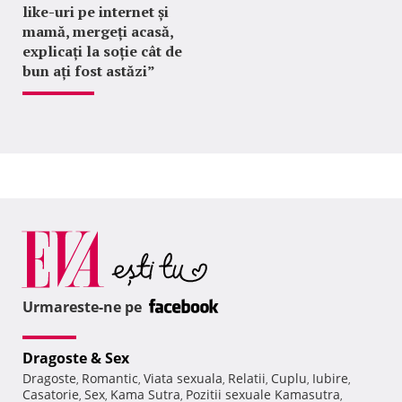
like-uri pe internet și
mamă, mergeți acasă,
explicați la soție cât de
bun ați fost astăzi”
Urmareste-ne pe
Dragoste & Sex
Dragoste
Romantic
Viata sexuala
Relatii
Cuplu
Iubire
,
,
,
,
,
,
Casatorie
Sex
Kama Sutra
Pozitii sexuale Kamasutra
,
,
,
,