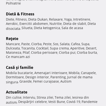
Psihiatrie
Dietă & Fitness
Diete
Fitness
Dieta Dukan
Relaxare
Yoga
Intretinere
,
,
,
,
,
,
Aerobic
Exercitii abdomen
Nutritie
Dieta de slabit
Dieta
,
,
,
,
Silueta
Dieta ketogenica
Sala de acasa
disociata
,
,
,
Reţete
Mancare
Paste
Ciorba
Peste
Sos
Salata
Cafea
Supa
,
,
,
,
,
,
,
,
Dulceata
Tocanita
Cocktail
Supa crema
Aperitive
Desert
,
,
,
,
,
,
Maioneza
Pilaf
Ciorba perisoare
Ciorba pui
Ciorba burta
,
,
,
,
,
Ce mancam azi
Casă şi familie
Mobila bucatarie
Amenajari interioare
Mobila
Canapele
,
,
,
,
Dormitoare
Design interior
Parenting
Jurnal de mama
,
,
,
Gravide
Femei curajoase
Autism
singura
,
,
,
Actualitate
Din culise
Interviu
Stirea zilei
Tema zilei
Iesirea din
,
,
,
,
Despărţiri celebre
Vesti Bune
Covid-19
Pandemie
autism
,
,
,
,