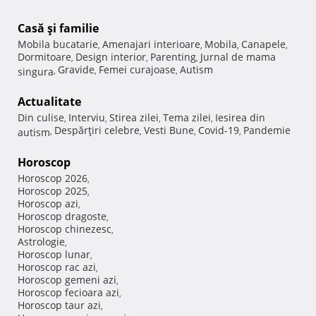
Casă şi familie
Mobila bucatarie
Amenajari interioare
Mobila
Canapele
,
,
,
,
Dormitoare
Design interior
Parenting
Jurnal de mama
,
,
,
Gravide
Femei curajoase
Autism
singura
,
,
,
Actualitate
Din culise
Interviu
Stirea zilei
Tema zilei
Iesirea din
,
,
,
,
Despărţiri celebre
Vesti Bune
Covid-19
Pandemie
autism
,
,
,
,
Horoscop
Horoscop 2026
,
Horoscop 2025
,
Horoscop azi
,
Horoscop dragoste
,
Horoscop chinezesc
,
Astrologie
,
Horoscop lunar
,
Horoscop rac azi
,
Horoscop gemeni azi
,
Horoscop fecioara azi
,
Horoscop taur azi
,