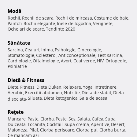
Modă
Rochii
Rochii de seara
Rochii de mireasa
Costume de baie
,
,
,
,
Pantofi
Rochii elegante
Inele de logodna
Verighete
,
,
,
,
Ochelari de soare
Tendinte 2020
,
Sănătate
Sarcina
Ceaiuri
Inima
Psihologie
Ginecologie
,
,
,
,
,
Stomatologie
Colesterol
Anticonceptionale
Test sarcina
,
,
,
,
Cardiologie
Oftalmologie
Avort
Ceai verde
HIV
Ortopedie
,
,
,
,
,
,
Psihiatrie
Dietă & Fitness
Diete
Fitness
Dieta Dukan
Relaxare
Yoga
Intretinere
,
,
,
,
,
,
Aerobic
Exercitii abdomen
Nutritie
Dieta de slabit
Dieta
,
,
,
,
Silueta
Dieta ketogenica
Sala de acasa
disociata
,
,
,
Reţete
Mancare
Paste
Ciorba
Peste
Sos
Salata
Cafea
Supa
,
,
,
,
,
,
,
,
Dulceata
Tocanita
Cocktail
Supa crema
Aperitive
Desert
,
,
,
,
,
,
Maioneza
Pilaf
Ciorba perisoare
Ciorba pui
Ciorba burta
,
,
,
,
,
Ce mancam azi