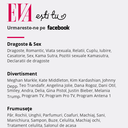
Urmareste-ne pe
Dragoste & Sex
Dragoste
Romantic
Viata sexuala
Relatii
Cuplu
Iubire
,
,
,
,
,
,
Casatorie
Sex
Kama Sutra
Pozitii sexuale Kamasutra
,
,
,
,
Declaratii de dragoste
Divertisment
Meghan Markle
Kate Middleton
Kim Kardashian
Johnny
,
,
,
Teo Trandafir
Angelina Jolie
Dana Rogoz
Dani Otil
Depp
,
,
,
,
,
Smiley
Andra
Delia
Gina Pistol
Justin Bieber
Melania
,
,
,
,
,
Program TV
Program Pro TV
Program Antena 1
Trump
,
,
,
Frumuseţe
Păr
Rochii
Unghii
Parfumuri
Coafuri
Machiaj
Sani
,
,
,
,
,
,
,
Manichiura
Sampon
Buze
Celulita
Machiaj ochi
,
,
,
,
,
Tratament celulita
Salonul de acasa
,