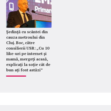
Ședință cu scântei din
cauza metroului din
Cluj. Boc, către
consilierii USR: „Cu 10
like-uri pe internet și
mamă, mergeți acasă,
explicați la soție cât de
bun ați fost astăzi”