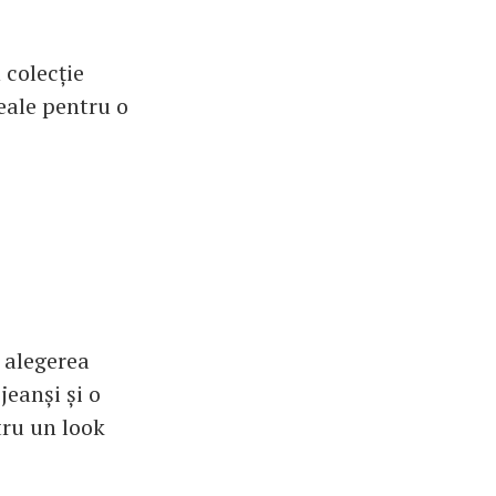
 colecție
eale pentru o
t alegerea
eanși și o
tru un look