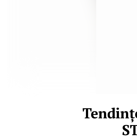
Tendințe
S