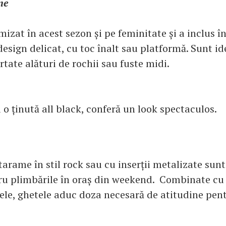
ne
zat în acest sezon și pe feminitate și a inclus în
esign delicat, cu toc înalt sau platformă. Sunt id
urtate alături de rochii sau fuste midi.
o ținută all black, conferă un look spectaculos.
arame în stil rock sau cu inserții metalizate sun
ru plimbările în oraș din weekend. Combinate cu j
iele, ghetele aduc doza necesară de atitudine pen