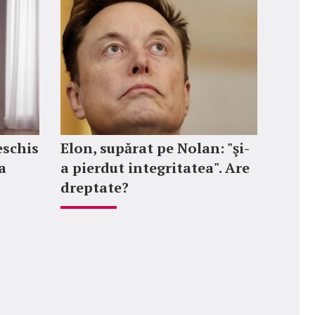
eschis
Elon, supărat pe Nolan: "şi-
a
a pierdut integritatea". Are
dreptate?