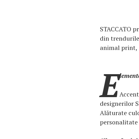
STACCATO pro
din trendurile
animal print, 
E
lement
Accent
designerilor 
Alăturate cul
personalitate 