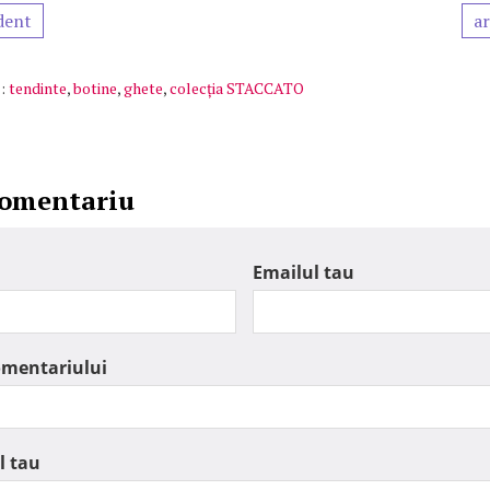
dent
ar
:
tendinte
,
botine
,
ghete
,
colecția STACCATO
comentariu
Emailul tau
omentariului
l tau