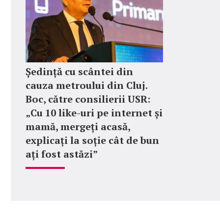
Ședință cu scântei din
cauza metroului din Cluj.
Boc, către consilierii USR:
„Cu 10 like-uri pe internet și
mamă, mergeți acasă,
explicați la soție cât de bun
ați fost astăzi”