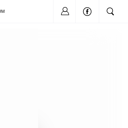
Nu ai cont?
Inregistreaza-
UM