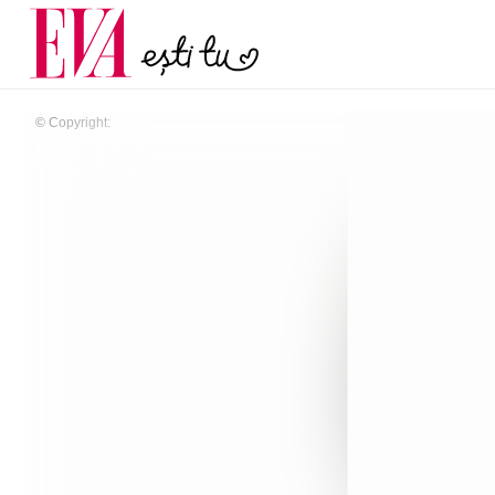
menopauză și când ar t
Carieră
la medic
Actualitate
© Copyright: