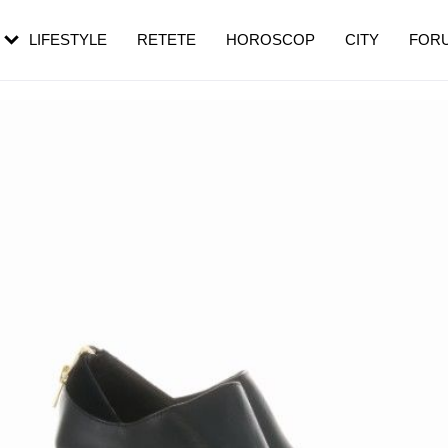
rebui să mergi
și 60 de ani. De ce te trezești mai des
pe măsură ce înaintezi în vârstă
LIFESTYLE
RETETE
HOROSCOP
CITY
FOR