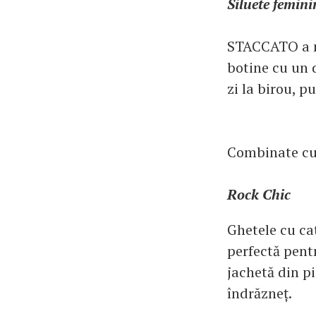
Siluete femini
STACCATO a mi
botine cu un d
zi la birou, p
Combinate cu 
Rock Chic
Ghetele cu cat
perfectă pent
jachetă din p
îndrăzneț.