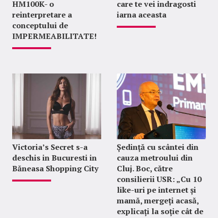
HM100K- o
care te vei indragosti
reinterpretare a
iarna aceasta
conceptului de
IMPERMEABILITATE!
Victoria’s Secret s-a
Ședință cu scântei din
deschis in Bucuresti in
cauza metroului din
Băneasa Shopping City
Cluj. Boc, către
consilierii USR: „Cu 10
like-uri pe internet și
mamă, mergeți acasă,
explicați la soție cât de