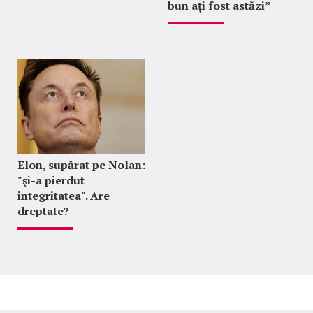
bun ați fost astăzi”
Elon, supărat pe Nolan:
"şi-a pierdut
integritatea". Are
dreptate?