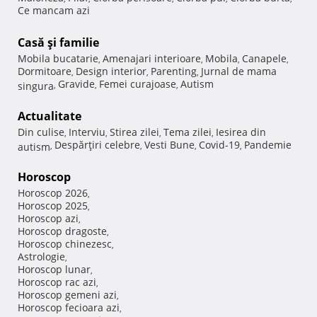
Ce mancam azi
Casă şi familie
Mobila bucatarie
Amenajari interioare
Mobila
Canapele
,
,
,
,
Dormitoare
Design interior
Parenting
Jurnal de mama
,
,
,
Gravide
Femei curajoase
Autism
singura
,
,
,
Actualitate
Din culise
Interviu
Stirea zilei
Tema zilei
Iesirea din
,
,
,
,
Despărţiri celebre
Vesti Bune
Covid-19
Pandemie
autism
,
,
,
,
Horoscop
Horoscop 2026
,
Horoscop 2025
,
Horoscop azi
,
Horoscop dragoste
,
Horoscop chinezesc
,
Astrologie
,
Horoscop lunar
,
Horoscop rac azi
,
Horoscop gemeni azi
,
Horoscop fecioara azi
,