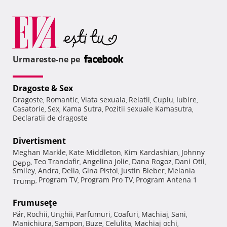
Urmareste-ne pe
Dragoste & Sex
Dragoste
Romantic
Viata sexuala
Relatii
Cuplu
Iubire
,
,
,
,
,
,
Casatorie
Sex
Kama Sutra
Pozitii sexuale Kamasutra
,
,
,
,
Declaratii de dragoste
Divertisment
Meghan Markle
Kate Middleton
Kim Kardashian
Johnny
,
,
,
Teo Trandafir
Angelina Jolie
Dana Rogoz
Dani Otil
Depp
,
,
,
,
,
Smiley
Andra
Delia
Gina Pistol
Justin Bieber
Melania
,
,
,
,
,
Program TV
Program Pro TV
Program Antena 1
Trump
,
,
,
Frumuseţe
Păr
Rochii
Unghii
Parfumuri
Coafuri
Machiaj
Sani
,
,
,
,
,
,
,
Manichiura
Sampon
Buze
Celulita
Machiaj ochi
,
,
,
,
,