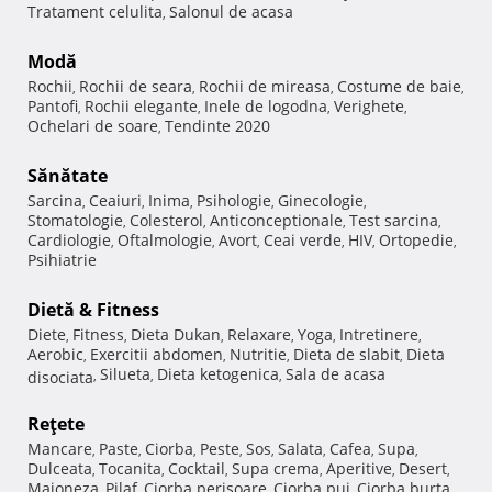
Tratament celulita
Salonul de acasa
,
Modă
Rochii
Rochii de seara
Rochii de mireasa
Costume de baie
,
,
,
,
Pantofi
Rochii elegante
Inele de logodna
Verighete
,
,
,
,
Ochelari de soare
Tendinte 2020
,
Sănătate
Sarcina
Ceaiuri
Inima
Psihologie
Ginecologie
,
,
,
,
,
Stomatologie
Colesterol
Anticonceptionale
Test sarcina
,
,
,
,
Cardiologie
Oftalmologie
Avort
Ceai verde
HIV
Ortopedie
,
,
,
,
,
,
Psihiatrie
Dietă & Fitness
Diete
Fitness
Dieta Dukan
Relaxare
Yoga
Intretinere
,
,
,
,
,
,
Aerobic
Exercitii abdomen
Nutritie
Dieta de slabit
Dieta
,
,
,
,
Silueta
Dieta ketogenica
Sala de acasa
disociata
,
,
,
Reţete
Mancare
Paste
Ciorba
Peste
Sos
Salata
Cafea
Supa
,
,
,
,
,
,
,
,
Dulceata
Tocanita
Cocktail
Supa crema
Aperitive
Desert
,
,
,
,
,
,
Maioneza
Pilaf
Ciorba perisoare
Ciorba pui
Ciorba burta
,
,
,
,
,