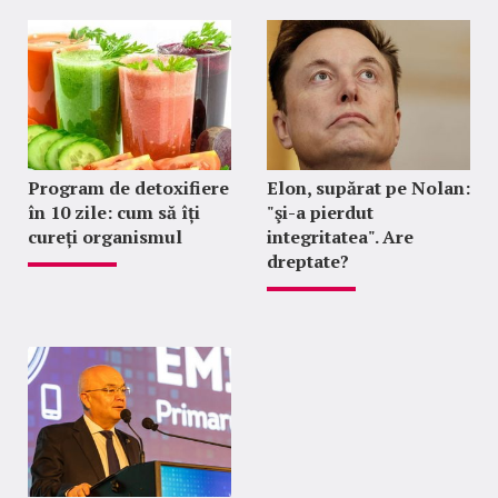
Program de detoxifiere
Elon, supărat pe Nolan:
în 10 zile: cum să îți
"şi-a pierdut
cureți organismul
integritatea". Are
dreptate?