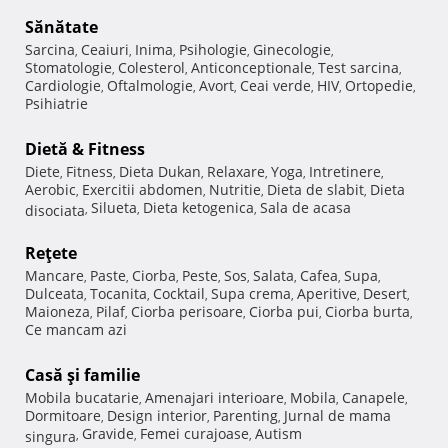
Sănătate
Sarcina
Ceaiuri
Inima
Psihologie
Ginecologie
,
,
,
,
,
Stomatologie
Colesterol
Anticonceptionale
Test sarcina
,
,
,
,
Cardiologie
Oftalmologie
Avort
Ceai verde
HIV
Ortopedie
,
,
,
,
,
,
Psihiatrie
Dietă & Fitness
Diete
Fitness
Dieta Dukan
Relaxare
Yoga
Intretinere
,
,
,
,
,
,
Aerobic
Exercitii abdomen
Nutritie
Dieta de slabit
Dieta
,
,
,
,
Silueta
Dieta ketogenica
Sala de acasa
disociata
,
,
,
Reţete
Mancare
Paste
Ciorba
Peste
Sos
Salata
Cafea
Supa
,
,
,
,
,
,
,
,
Dulceata
Tocanita
Cocktail
Supa crema
Aperitive
Desert
,
,
,
,
,
,
Maioneza
Pilaf
Ciorba perisoare
Ciorba pui
Ciorba burta
,
,
,
,
,
Ce mancam azi
Casă şi familie
Mobila bucatarie
Amenajari interioare
Mobila
Canapele
,
,
,
,
Dormitoare
Design interior
Parenting
Jurnal de mama
,
,
,
Gravide
Femei curajoase
Autism
singura
,
,
,