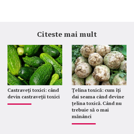
Citeste mai mult
Castraveți toxici: când
Țelina toxică: cum îți
devin castraveții toxici
dai seama când devine
țelina toxică. Când nu
trebuie să o mai
mănânci