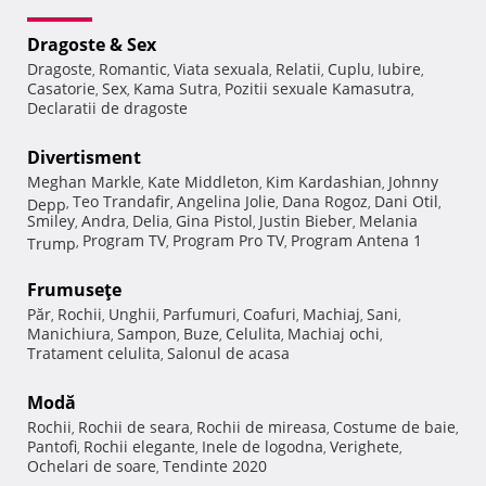
Dragoste & Sex
Dragoste
Romantic
Viata sexuala
Relatii
Cuplu
Iubire
,
,
,
,
,
,
Casatorie
Sex
Kama Sutra
Pozitii sexuale Kamasutra
,
,
,
,
Declaratii de dragoste
Divertisment
Meghan Markle
Kate Middleton
Kim Kardashian
Johnny
,
,
,
Teo Trandafir
Angelina Jolie
Dana Rogoz
Dani Otil
Depp
,
,
,
,
,
Smiley
Andra
Delia
Gina Pistol
Justin Bieber
Melania
,
,
,
,
,
Program TV
Program Pro TV
Program Antena 1
Trump
,
,
,
Frumuseţe
Păr
Rochii
Unghii
Parfumuri
Coafuri
Machiaj
Sani
,
,
,
,
,
,
,
Manichiura
Sampon
Buze
Celulita
Machiaj ochi
,
,
,
,
,
Tratament celulita
Salonul de acasa
,
Modă
Rochii
Rochii de seara
Rochii de mireasa
Costume de baie
,
,
,
,
Pantofi
Rochii elegante
Inele de logodna
Verighete
,
,
,
,
Ochelari de soare
Tendinte 2020
,