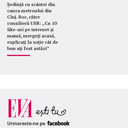
Ședință cu scântei din
cauza metroului din
Cluj. Boc, către
consilierii USR: „Cu 10
like-uri pe internet și
mamă, mergeți acasă,
explicați la soție cât de
bun ați fost astăzi”
Urmareste-ne pe