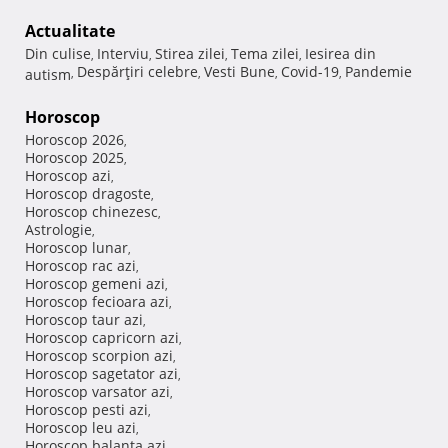
Actualitate
Din culise
Interviu
Stirea zilei
Tema zilei
Iesirea din
,
,
,
,
Despărţiri celebre
Vesti Bune
Covid-19
Pandemie
autism
,
,
,
,
Horoscop
Horoscop 2026
,
Horoscop 2025
,
Horoscop azi
,
Horoscop dragoste
,
Horoscop chinezesc
,
Astrologie
,
Horoscop lunar
,
Horoscop rac azi
,
Horoscop gemeni azi
,
Horoscop fecioara azi
,
Horoscop taur azi
,
Horoscop capricorn azi
,
Horoscop scorpion azi
,
Horoscop sagetator azi
,
Horoscop varsator azi
,
Horoscop pesti azi
,
Horoscop leu azi
,
Horoscop balanta azi
,