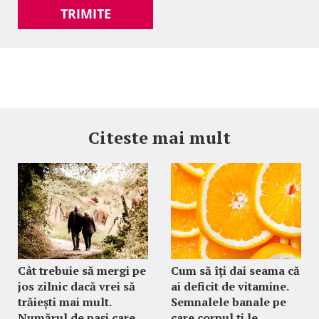
TRIMITE
Citeste mai mult
Cât trebuie să mergi pe
Cum să îți dai seama că
jos zilnic dacă vrei să
ai deficit de vitamine.
trăiești mai mult.
Semnalele banale pe
Numărul de pași care
care corpul ți le