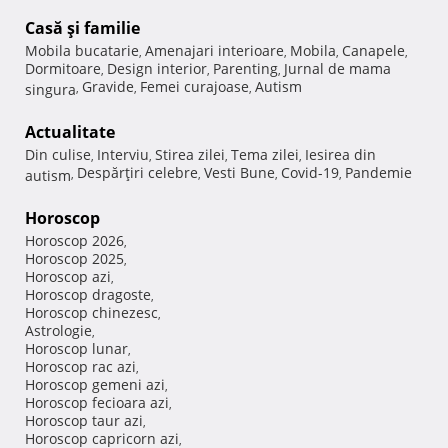
Casă şi familie
Mobila bucatarie
Amenajari interioare
Mobila
Canapele
,
,
,
,
Dormitoare
Design interior
Parenting
Jurnal de mama
,
,
,
Gravide
Femei curajoase
Autism
singura
,
,
,
Actualitate
Din culise
Interviu
Stirea zilei
Tema zilei
Iesirea din
,
,
,
,
Despărţiri celebre
Vesti Bune
Covid-19
Pandemie
autism
,
,
,
,
Horoscop
Horoscop 2026
,
Horoscop 2025
,
Horoscop azi
,
Horoscop dragoste
,
Horoscop chinezesc
,
Astrologie
,
Horoscop lunar
,
Horoscop rac azi
,
Horoscop gemeni azi
,
Horoscop fecioara azi
,
Horoscop taur azi
,
Horoscop capricorn azi
,