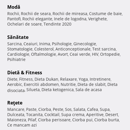
Modă
Rochii
Rochii de seara
Rochii de mireasa
Costume de baie
,
,
,
,
Pantofi
Rochii elegante
Inele de logodna
Verighete
,
,
,
,
Ochelari de soare
Tendinte 2020
,
Sănătate
Sarcina
Ceaiuri
Inima
Psihologie
Ginecologie
,
,
,
,
,
Stomatologie
Colesterol
Anticonceptionale
Test sarcina
,
,
,
,
Cardiologie
Oftalmologie
Avort
Ceai verde
HIV
Ortopedie
,
,
,
,
,
,
Psihiatrie
Dietă & Fitness
Diete
Fitness
Dieta Dukan
Relaxare
Yoga
Intretinere
,
,
,
,
,
,
Aerobic
Exercitii abdomen
Nutritie
Dieta de slabit
Dieta
,
,
,
,
Silueta
Dieta ketogenica
Sala de acasa
disociata
,
,
,
Reţete
Mancare
Paste
Ciorba
Peste
Sos
Salata
Cafea
Supa
,
,
,
,
,
,
,
,
Dulceata
Tocanita
Cocktail
Supa crema
Aperitive
Desert
,
,
,
,
,
,
Maioneza
Pilaf
Ciorba perisoare
Ciorba pui
Ciorba burta
,
,
,
,
,
Ce mancam azi