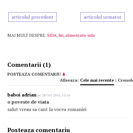
articolul precedent
articolul urmator
MAI MULT DESPRE:
SIDA
,
hiv
,
alimentatie sida
Comentarii (1)
POSTEAZA COMENTARIU
Afiseaza:
Cele mai recente
|
Cronol
baboi adrian
pe 28 Oct 2016, 13:14
o poveste de viata
salut vreau sa cant la vocea romaniei
Posteaza comentariu