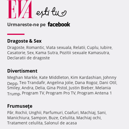
Urmareste-ne pe
Dragoste & Sex
Dragoste
Romantic
Viata sexuala
Relatii
Cuplu
Iubire
,
,
,
,
,
,
Casatorie
Sex
Kama Sutra
Pozitii sexuale Kamasutra
,
,
,
,
Declaratii de dragoste
Divertisment
Meghan Markle
Kate Middleton
Kim Kardashian
Johnny
,
,
,
Teo Trandafir
Angelina Jolie
Dana Rogoz
Dani Otil
Depp
,
,
,
,
,
Smiley
Andra
Delia
Gina Pistol
Justin Bieber
Melania
,
,
,
,
,
Program TV
Program Pro TV
Program Antena 1
Trump
,
,
,
Frumuseţe
Păr
Rochii
Unghii
Parfumuri
Coafuri
Machiaj
Sani
,
,
,
,
,
,
,
Manichiura
Sampon
Buze
Celulita
Machiaj ochi
,
,
,
,
,
Tratament celulita
Salonul de acasa
,