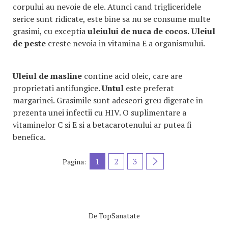
corpului au nevoie de ele. Atunci cand trigliceridele
serice sunt ridicate, este bine sa nu se consume multe
grasimi, cu exceptia
uleiului de nuca de cocos.
Uleiul
de peste
creste nevoia in vitamina E a organismului.
Uleiul de masline
contine acid oleic, care are
proprietati antifungice.
Untul
este preferat
margarinei. Grasimile sunt adeseori greu digerate in
prezenta unei infectii cu HIV. O suplimentare a
vitaminelor C si E si a betacarotenului ar putea fi
benefica.
1
2
3
Pagina:
De
TopSanatate