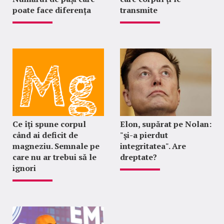
poate face diferența
transmite
Ce îți spune corpul
Elon, supărat pe Nolan:
când ai deficit de
"şi-a pierdut
magneziu. Semnale pe
integritatea". Are
care nu ar trebui să le
dreptate?
ignori