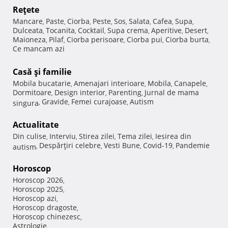
Reţete
Mancare
Paste
Ciorba
Peste
Sos
Salata
Cafea
Supa
,
,
,
,
,
,
,
,
Dulceata
Tocanita
Cocktail
Supa crema
Aperitive
Desert
,
,
,
,
,
,
Maioneza
Pilaf
Ciorba perisoare
Ciorba pui
Ciorba burta
,
,
,
,
,
Ce mancam azi
Casă şi familie
Mobila bucatarie
Amenajari interioare
Mobila
Canapele
,
,
,
,
Dormitoare
Design interior
Parenting
Jurnal de mama
,
,
,
Gravide
Femei curajoase
Autism
singura
,
,
,
Actualitate
Din culise
Interviu
Stirea zilei
Tema zilei
Iesirea din
,
,
,
,
Despărţiri celebre
Vesti Bune
Covid-19
Pandemie
autism
,
,
,
,
Horoscop
Horoscop 2026
,
Horoscop 2025
,
Horoscop azi
,
Horoscop dragoste
,
Horoscop chinezesc
,
Astrologie
,