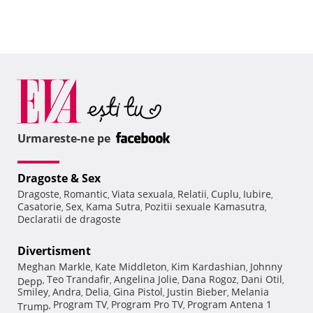
Urmareste-ne pe
Dragoste & Sex
Dragoste
Romantic
Viata sexuala
Relatii
Cuplu
Iubire
,
,
,
,
,
,
Casatorie
Sex
Kama Sutra
Pozitii sexuale Kamasutra
,
,
,
,
Declaratii de dragoste
Divertisment
Meghan Markle
Kate Middleton
Kim Kardashian
Johnny
,
,
,
Teo Trandafir
Angelina Jolie
Dana Rogoz
Dani Otil
Depp
,
,
,
,
,
Smiley
Andra
Delia
Gina Pistol
Justin Bieber
Melania
,
,
,
,
,
Program TV
Program Pro TV
Program Antena 1
Trump
,
,
,