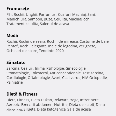
Frumuseţe
Păr
Rochii
Unghii
Parfumuri
Coafuri
Machiaj
Sani
,
,
,
,
,
,
,
Manichiura
Sampon
Buze
Celulita
Machiaj ochi
,
,
,
,
,
Tratament celulita
Salonul de acasa
,
Modă
Rochii
Rochii de seara
Rochii de mireasa
Costume de baie
,
,
,
,
Pantofi
Rochii elegante
Inele de logodna
Verighete
,
,
,
,
Ochelari de soare
Tendinte 2020
,
Sănătate
Sarcina
Ceaiuri
Inima
Psihologie
Ginecologie
,
,
,
,
,
Stomatologie
Colesterol
Anticonceptionale
Test sarcina
,
,
,
,
Cardiologie
Oftalmologie
Avort
Ceai verde
HIV
Ortopedie
,
,
,
,
,
,
Psihiatrie
Dietă & Fitness
Diete
Fitness
Dieta Dukan
Relaxare
Yoga
Intretinere
,
,
,
,
,
,
Aerobic
Exercitii abdomen
Nutritie
Dieta de slabit
Dieta
,
,
,
,
Silueta
Dieta ketogenica
Sala de acasa
disociata
,
,
,