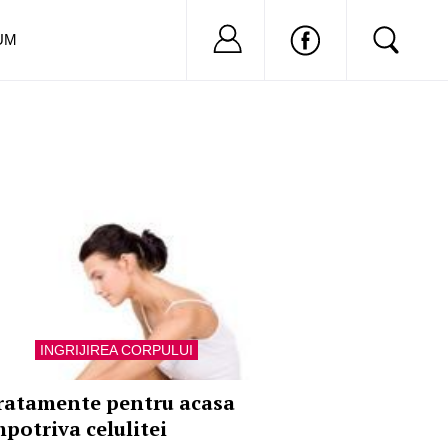
Nu ai cont?
Inregistreaza-
UM
INGRIJIREA CORPULUI
ratamente pentru acasa
mpotriva celulitei