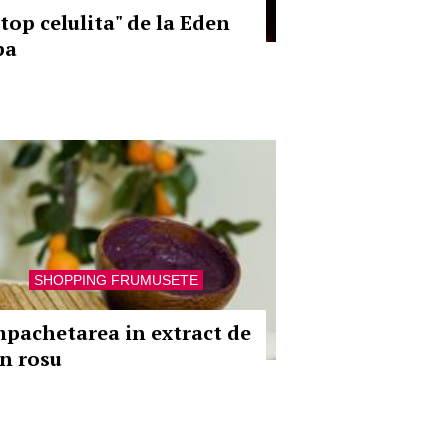
Stop celulita" de la Eden
pa
SHOPPING FRUMUSETE
mpachetarea in extract de
in rosu