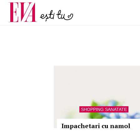
și 60 de ani. De ce te t
Carieră
pe măsură ce înaintez
Actualitate
SHOPPING SANATATE
Impachetari cu namol