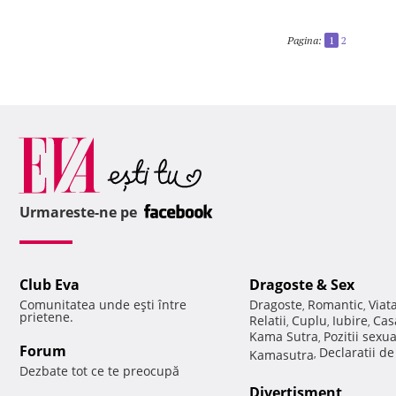
Pagina:
1
2
Urmareste-ne pe
Club Eva
Dragoste & Sex
Comunitatea unde eşti între
Dragoste
Romantic
Viat
,
,
prietene.
Relatii
Cuplu
Iubire
Cas
,
,
,
Kama Sutra
Pozitii sexu
,
Forum
Declaratii d
Kamasutra
,
Dezbate tot ce te preocupă
Divertisment