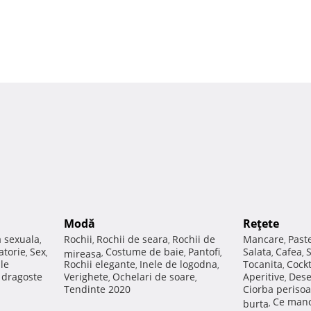
Modă
Reţete
a sexuala
Rochii
Rochii de seara
Rochii de
Mancare
Past
,
,
,
,
atorie
Sex
Costume de baie
Pantofi
Salata
Cafea
,
,
mireasa
,
,
,
,
,
ale
Rochii elegante
Inele de logodna
Tocanita
Cockt
,
,
,
e dragoste
Verighete
Ochelari de soare
Aperitive
Dese
,
,
,
Tendinte 2020
Ciorba perisoa
Ce manc
burta
,