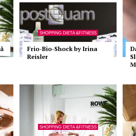
SHOPPING DIETA &FITNESS
lă
Frio-Bio-Shock by Irina
D
Reisler
S
M
SHOPPING DIETA &FITNESS