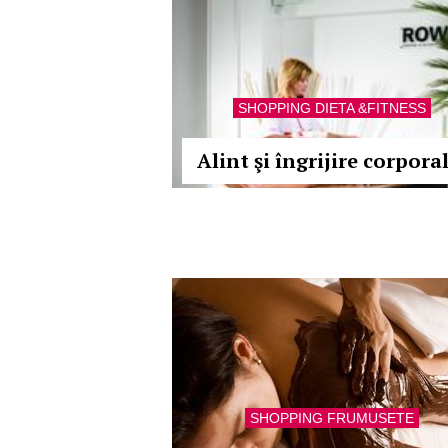
SHOPPING DIETA &FITNESS
Alint şi îngrijire corpora
SHOPPING FRUMUSETE