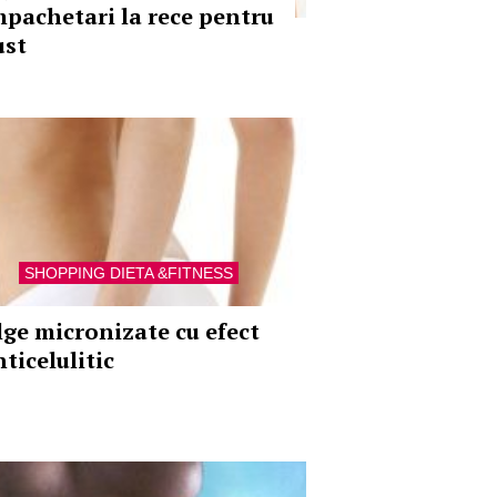
mpachetari la rece pentru
ust
SHOPPING DIETA &FITNESS
lge micronizate cu efect
ticelulitic