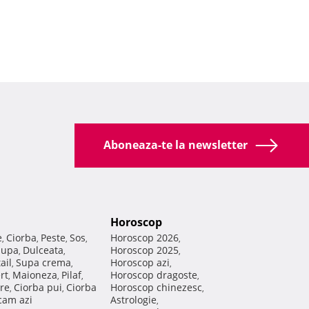
Aboneaza-te la newsletter
Horoscop
e
Ciorba
Peste
Sos
Horoscop 2026
,
,
,
,
,
Supa
Dulceata
Horoscop 2025
,
,
,
ail
Supa crema
Horoscop azi
,
,
,
rt
Maioneza
Pilaf
Horoscop dragoste
,
,
,
,
re
Ciorba pui
Ciorba
Horoscop chinezesc
,
,
,
am azi
Astrologie
,