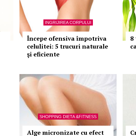
INGRIJIREA CORPULUI
Începe ofensiva împotriva
8
celulitei: 5 trucuri naturale
ca
şi eficiente
SHOPPING DIETA &FITNESS
Alge micronizate cu efect
C