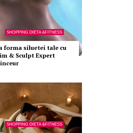
SHOPPING DIETA &FITNESS
a forma siluetei tale cu
lim & Sculpt Expert
inceur
SHOPPING DIETA &FITNESS