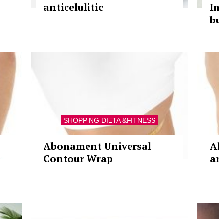
anticelulitic
I
b
SHOPPING DIETA &FITNESS
Abonament Universal
A
Contour Wrap
an