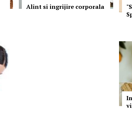
Alint si ingrijire corporala
"
S
I
v