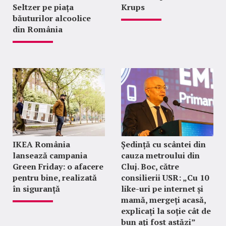
Seltzer pe piața
Krups
băuturilor alcoolice
din România
IKEA România
Ședință cu scântei din
lansează campania
cauza metroului din
Green Friday: o afacere
Cluj. Boc, către
pentru bine, realizată
consilierii USR: „Cu 10
în siguranță
like-uri pe internet și
mamă, mergeți acasă,
explicați la soție cât de
bun ați fost astăzi”