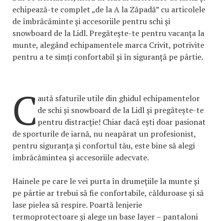
echipează-te complet „de la A la Zăpadă” cu articolele
de îmbrăcăminte și accesoriile pentru schi și
snowboard de la Lidl. Pregătește-te pentru vacanța la
munte, alegând echipamentele marca Crivit, potrivite
pentru a te simți confortabil și în siguranță pe pârtie.
C
aută sfaturile utile din ghidul echipamentelor
de schi și snowboard de la Lidl și pregătește-te
pentru distracție! Chiar dacă eşti doar pasionat
de sporturile de iarnă, nu neapărat un profesionist,
pentru siguranța și confortul tău, este bine să alegi
îmbrăcămintea și accesoriile adecvate.
Hainele pe care le vei purta în drumețiile la munte și
pe pârtie ar trebui să fie confortabile, călduroase și să
lase pielea să respire. Poartă lenjerie
termoprotectoare și alege un base layer – pantaloni