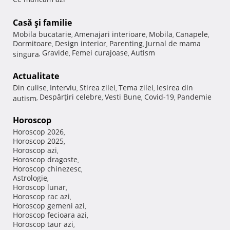
Casă şi familie
Mobila bucatarie
Amenajari interioare
Mobila
Canapele
,
,
,
,
Dormitoare
Design interior
Parenting
Jurnal de mama
,
,
,
Gravide
Femei curajoase
Autism
singura
,
,
,
Actualitate
Din culise
Interviu
Stirea zilei
Tema zilei
Iesirea din
,
,
,
,
Despărţiri celebre
Vesti Bune
Covid-19
Pandemie
autism
,
,
,
,
Horoscop
Horoscop 2026
,
Horoscop 2025
,
Horoscop azi
,
Horoscop dragoste
,
Horoscop chinezesc
,
Astrologie
,
Horoscop lunar
,
Horoscop rac azi
,
Horoscop gemeni azi
,
Horoscop fecioara azi
,
Horoscop taur azi
,