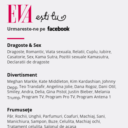
Urmareste-ne pe
Dragoste & Sex
Dragoste
Romantic
Viata sexuala
Relatii
Cuplu
Iubire
,
,
,
,
,
,
Casatorie
Sex
Kama Sutra
Pozitii sexuale Kamasutra
,
,
,
,
Declaratii de dragoste
Divertisment
Meghan Markle
Kate Middleton
Kim Kardashian
Johnny
,
,
,
Teo Trandafir
Angelina Jolie
Dana Rogoz
Dani Otil
Depp
,
,
,
,
,
Smiley
Andra
Delia
Gina Pistol
Justin Bieber
Melania
,
,
,
,
,
Program TV
Program Pro TV
Program Antena 1
Trump
,
,
,
Frumuseţe
Păr
Rochii
Unghii
Parfumuri
Coafuri
Machiaj
Sani
,
,
,
,
,
,
,
Manichiura
Sampon
Buze
Celulita
Machiaj ochi
,
,
,
,
,
Tratament celulita
Salonul de acasa
,