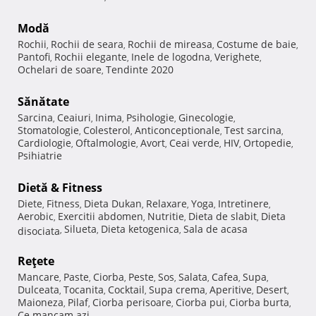
Modă
Rochii
Rochii de seara
Rochii de mireasa
Costume de baie
,
,
,
,
Pantofi
Rochii elegante
Inele de logodna
Verighete
,
,
,
,
Ochelari de soare
Tendinte 2020
,
Sănătate
Sarcina
Ceaiuri
Inima
Psihologie
Ginecologie
,
,
,
,
,
Stomatologie
Colesterol
Anticonceptionale
Test sarcina
,
,
,
,
Cardiologie
Oftalmologie
Avort
Ceai verde
HIV
Ortopedie
,
,
,
,
,
,
Psihiatrie
Dietă & Fitness
Diete
Fitness
Dieta Dukan
Relaxare
Yoga
Intretinere
,
,
,
,
,
,
Aerobic
Exercitii abdomen
Nutritie
Dieta de slabit
Dieta
,
,
,
,
Silueta
Dieta ketogenica
Sala de acasa
disociata
,
,
,
Reţete
Mancare
Paste
Ciorba
Peste
Sos
Salata
Cafea
Supa
,
,
,
,
,
,
,
,
Dulceata
Tocanita
Cocktail
Supa crema
Aperitive
Desert
,
,
,
,
,
,
Maioneza
Pilaf
Ciorba perisoare
Ciorba pui
Ciorba burta
,
,
,
,
,
Ce mancam azi