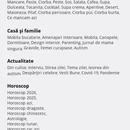
Mancare
Paste
Ciorba
Peste
Sos
Salata
Cafea
Supa
,
,
,
,
,
,
,
,
Dulceata
Tocanita
Cocktail
Supa crema
Aperitive
Desert
,
,
,
,
,
,
Maioneza
Pilaf
Ciorba perisoare
Ciorba pui
Ciorba burta
,
,
,
,
,
Ce mancam azi
Casă şi familie
Mobila bucatarie
Amenajari interioare
Mobila
Canapele
,
,
,
,
Dormitoare
Design interior
Parenting
Jurnal de mama
,
,
,
Gravide
Femei curajoase
Autism
singura
,
,
,
Actualitate
Din culise
Interviu
Stirea zilei
Tema zilei
Iesirea din
,
,
,
,
Despărţiri celebre
Vesti Bune
Covid-19
Pandemie
autism
,
,
,
,
Horoscop
Horoscop 2026
,
Horoscop 2025
,
Horoscop azi
,
Horoscop dragoste
,
Horoscop chinezesc
,
Astrologie
,
Horoscop lunar
,
Horoscop rac azi
,