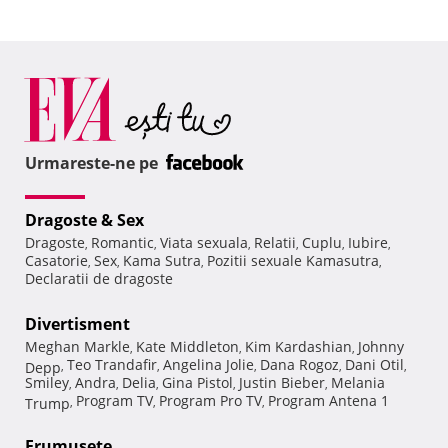
Urmareste-ne pe
Dragoste & Sex
Dragoste
Romantic
Viata sexuala
Relatii
Cuplu
Iubire
,
,
,
,
,
,
Casatorie
Sex
Kama Sutra
Pozitii sexuale Kamasutra
,
,
,
,
Declaratii de dragoste
Divertisment
Meghan Markle
Kate Middleton
Kim Kardashian
Johnny
,
,
,
Teo Trandafir
Angelina Jolie
Dana Rogoz
Dani Otil
Depp
,
,
,
,
,
Smiley
Andra
Delia
Gina Pistol
Justin Bieber
Melania
,
,
,
,
,
Program TV
Program Pro TV
Program Antena 1
Trump
,
,
,
Frumuseţe