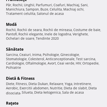
Păr
Rochii
Unghii
Parfumuri
Coafuri
Machiaj
Sani
,
,
,
,
,
,
,
Manichiura
Sampon
Buze
Celulita
Machiaj ochi
,
,
,
,
,
Tratament celulita
Salonul de acasa
,
Modă
Rochii
Rochii de seara
Rochii de mireasa
Costume de baie
,
,
,
,
Pantofi
Rochii elegante
Inele de logodna
Verighete
,
,
,
,
Ochelari de soare
Tendinte 2020
,
Sănătate
Sarcina
Ceaiuri
Inima
Psihologie
Ginecologie
,
,
,
,
,
Stomatologie
Colesterol
Anticonceptionale
Test sarcina
,
,
,
,
Cardiologie
Oftalmologie
Avort
Ceai verde
HIV
Ortopedie
,
,
,
,
,
,
Psihiatrie
Dietă & Fitness
Diete
Fitness
Dieta Dukan
Relaxare
Yoga
Intretinere
,
,
,
,
,
,
Aerobic
Exercitii abdomen
Nutritie
Dieta de slabit
Dieta
,
,
,
,
Silueta
Dieta ketogenica
Sala de acasa
disociata
,
,
,
Reţete