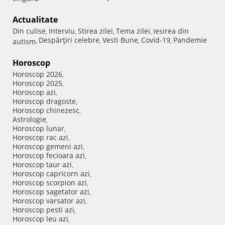
Actualitate
Din culise
Interviu
Stirea zilei
Tema zilei
Iesirea din
,
,
,
,
Despărţiri celebre
Vesti Bune
Covid-19
Pandemie
autism
,
,
,
,
Horoscop
Horoscop 2026
,
Horoscop 2025
,
Horoscop azi
,
Horoscop dragoste
,
Horoscop chinezesc
,
Astrologie
,
Horoscop lunar
,
Horoscop rac azi
,
Horoscop gemeni azi
,
Horoscop fecioara azi
,
Horoscop taur azi
,
Horoscop capricorn azi
,
Horoscop scorpion azi
,
Horoscop sagetator azi
,
Horoscop varsator azi
,
Horoscop pesti azi
,
Horoscop leu azi
,