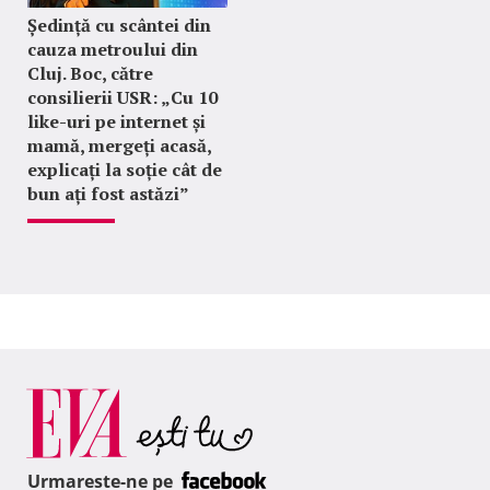
Ședință cu scântei din
cauza metroului din
Cluj. Boc, către
consilierii USR: „Cu 10
like-uri pe internet și
mamă, mergeți acasă,
explicați la soție cât de
bun ați fost astăzi”
Urmareste-ne pe