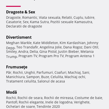
Dragoste & Sex
Dragoste
Romantic
Viata sexuala
Relatii
Cuplu
Iubire
,
,
,
,
,
,
Casatorie
Sex
Kama Sutra
Pozitii sexuale Kamasutra
,
,
,
,
Declaratii de dragoste
Divertisment
Meghan Markle
Kate Middleton
Kim Kardashian
Johnny
,
,
,
Teo Trandafir
Angelina Jolie
Dana Rogoz
Dani Otil
Depp
,
,
,
,
,
Smiley
Andra
Delia
Gina Pistol
Justin Bieber
Melania
,
,
,
,
,
Program TV
Program Pro TV
Program Antena 1
Trump
,
,
,
Frumuseţe
Păr
Rochii
Unghii
Parfumuri
Coafuri
Machiaj
Sani
,
,
,
,
,
,
,
Manichiura
Sampon
Buze
Celulita
Machiaj ochi
,
,
,
,
,
Tratament celulita
Salonul de acasa
,
Modă
Rochii
Rochii de seara
Rochii de mireasa
Costume de baie
,
,
,
,
Pantofi
Rochii elegante
Inele de logodna
Verighete
,
,
,
,
Ochelari de soare
Tendinte 2020
,