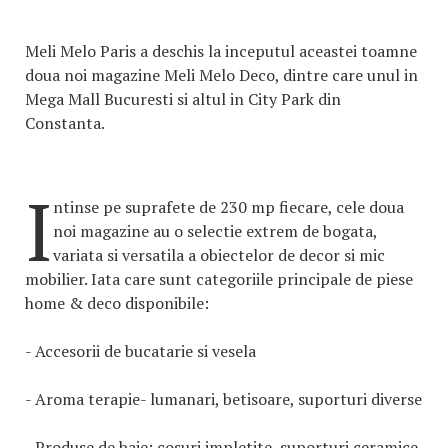
Meli Melo Paris a deschis la inceputul aceastei toamne
doua noi magazine Meli Melo Deco, dintre care unul in
Mega Mall Bucuresti si altul in City Park din
Constanta.
I
ntinse pe suprafete de 230 mp fiecare, cele doua
noi magazine au o selectie extrem de bogata,
variata si versatila a obiectelor de decor si mic
mobilier. Iata care sunt categoriile principale de piese
home & deco disponibile:
- Accesorii de bucatarie si vesela
- Aroma terapie- lumanari, betisoare, suporturi diverse
- Produse de baie: cosuri impletite, suporturi ceramice,