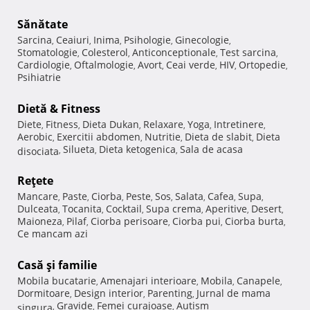
Sănătate
Sarcina
Ceaiuri
Inima
Psihologie
Ginecologie
,
,
,
,
,
Stomatologie
Colesterol
Anticonceptionale
Test sarcina
,
,
,
,
Cardiologie
Oftalmologie
Avort
Ceai verde
HIV
Ortopedie
,
,
,
,
,
,
Psihiatrie
Dietă & Fitness
Diete
Fitness
Dieta Dukan
Relaxare
Yoga
Intretinere
,
,
,
,
,
,
Aerobic
Exercitii abdomen
Nutritie
Dieta de slabit
Dieta
,
,
,
,
Silueta
Dieta ketogenica
Sala de acasa
disociata
,
,
,
Reţete
Mancare
Paste
Ciorba
Peste
Sos
Salata
Cafea
Supa
,
,
,
,
,
,
,
,
Dulceata
Tocanita
Cocktail
Supa crema
Aperitive
Desert
,
,
,
,
,
,
Maioneza
Pilaf
Ciorba perisoare
Ciorba pui
Ciorba burta
,
,
,
,
,
Ce mancam azi
Casă şi familie
Mobila bucatarie
Amenajari interioare
Mobila
Canapele
,
,
,
,
Dormitoare
Design interior
Parenting
Jurnal de mama
,
,
,
Gravide
Femei curajoase
Autism
singura
,
,
,