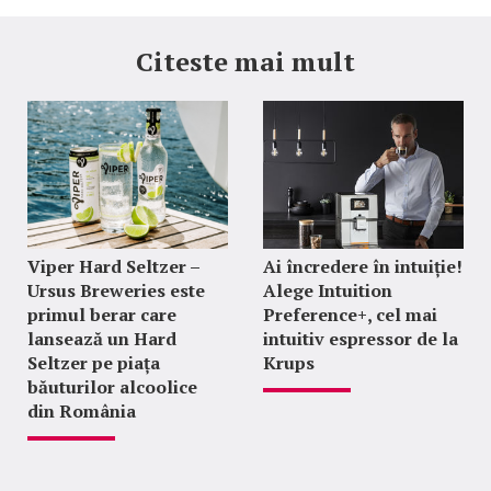
Citeste mai mult
Viper Hard Seltzer –
Ai încredere în intuiție!
Ursus Breweries este
Alege Intuition
primul berar care
Preference+, cel mai
lansează un Hard
intuitiv espressor de la
Seltzer pe piața
Krups
băuturilor alcoolice
din România