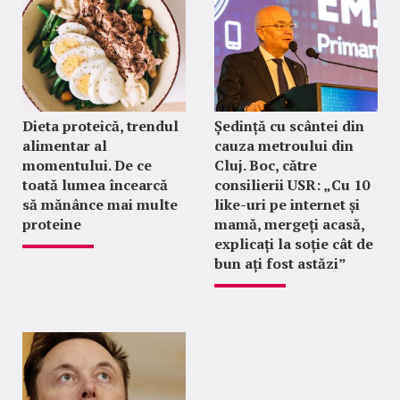
Dieta proteică, trendul
Ședință cu scântei din
alimentar al
cauza metroului din
momentului. De ce
Cluj. Boc, către
toată lumea încearcă
consilierii USR: „Cu 10
să mănânce mai multe
like-uri pe internet și
proteine
mamă, mergeți acasă,
explicați la soție cât de
bun ați fost astăzi”