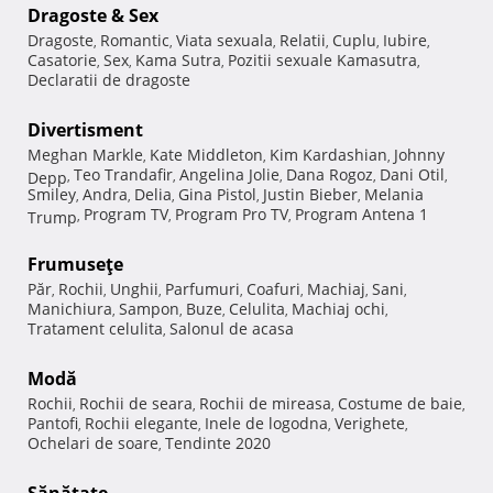
Dragoste & Sex
Dragoste
Romantic
Viata sexuala
Relatii
Cuplu
Iubire
,
,
,
,
,
,
Casatorie
Sex
Kama Sutra
Pozitii sexuale Kamasutra
,
,
,
,
Declaratii de dragoste
Divertisment
Meghan Markle
Kate Middleton
Kim Kardashian
Johnny
,
,
,
Teo Trandafir
Angelina Jolie
Dana Rogoz
Dani Otil
Depp
,
,
,
,
,
Smiley
Andra
Delia
Gina Pistol
Justin Bieber
Melania
,
,
,
,
,
Program TV
Program Pro TV
Program Antena 1
Trump
,
,
,
Frumuseţe
Păr
Rochii
Unghii
Parfumuri
Coafuri
Machiaj
Sani
,
,
,
,
,
,
,
Manichiura
Sampon
Buze
Celulita
Machiaj ochi
,
,
,
,
,
Tratament celulita
Salonul de acasa
,
Modă
Rochii
Rochii de seara
Rochii de mireasa
Costume de baie
,
,
,
,
Pantofi
Rochii elegante
Inele de logodna
Verighete
,
,
,
,
Ochelari de soare
Tendinte 2020
,
Sănătate