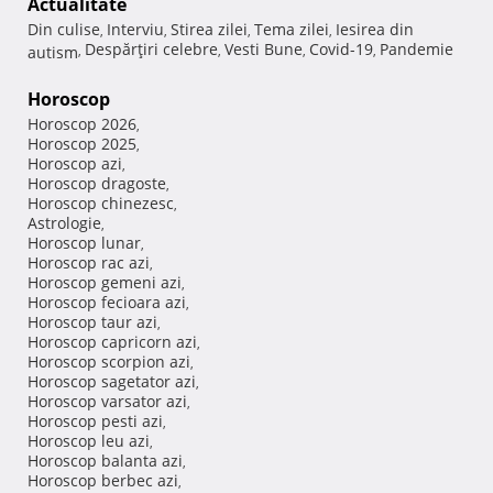
Actualitate
Din culise
Interviu
Stirea zilei
Tema zilei
Iesirea din
,
,
,
,
Despărţiri celebre
Vesti Bune
Covid-19
Pandemie
autism
,
,
,
,
Horoscop
Horoscop 2026
,
Horoscop 2025
,
Horoscop azi
,
Horoscop dragoste
,
Horoscop chinezesc
,
Astrologie
,
Horoscop lunar
,
Horoscop rac azi
,
Horoscop gemeni azi
,
Horoscop fecioara azi
,
Horoscop taur azi
,
Horoscop capricorn azi
,
Horoscop scorpion azi
,
Horoscop sagetator azi
,
Horoscop varsator azi
,
Horoscop pesti azi
,
Horoscop leu azi
,
Horoscop balanta azi
,
Horoscop berbec azi
,