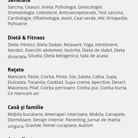
Sarcina
Ceaiuri
Inima
Psihologie
Ginecologie
,
,
,
,
,
Stomatologie
Colesterol
Anticonceptionale
Test sarcina
,
,
,
,
Cardiologie
Oftalmologie
Avort
Ceai verde
HIV
Ortopedie
,
,
,
,
,
,
Psihiatrie
Dietă & Fitness
Diete
Fitness
Dieta Dukan
Relaxare
Yoga
Intretinere
,
,
,
,
,
,
Aerobic
Exercitii abdomen
Nutritie
Dieta de slabit
Dieta
,
,
,
,
Silueta
Dieta ketogenica
Sala de acasa
disociata
,
,
,
Reţete
Mancare
Paste
Ciorba
Peste
Sos
Salata
Cafea
Supa
,
,
,
,
,
,
,
,
Dulceata
Tocanita
Cocktail
Supa crema
Aperitive
Desert
,
,
,
,
,
,
Maioneza
Pilaf
Ciorba perisoare
Ciorba pui
Ciorba burta
,
,
,
,
,
Ce mancam azi
Casă şi familie
Mobila bucatarie
Amenajari interioare
Mobila
Canapele
,
,
,
,
Dormitoare
Design interior
Parenting
Jurnal de mama
,
,
,
Gravide
Femei curajoase
Autism
singura
,
,
,