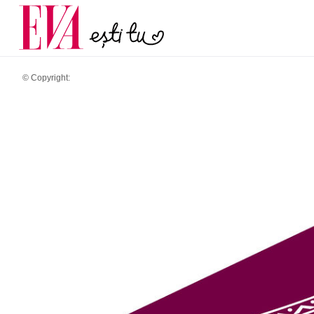
menopauză și când ar t
Carieră
la medic
Actualitate
© Copyright: