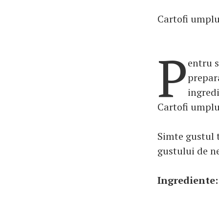
Cartofi umplut
P
entru s
prepara
ingredi
Cartofi umplut
Simte gustul t
gustului de n
Ingrediente: