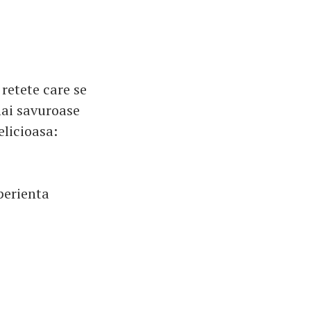
 retete care se
mai savuroase
elicioasa:
xperienta