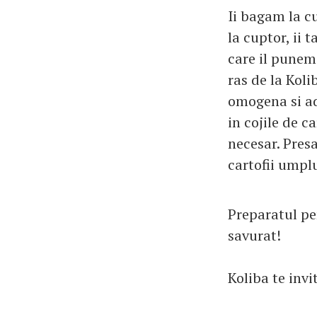
Ii bagam la c
la cuptor, ii 
care il punem
ras de la Kol
omogena si ad
in cojile de c
necesar. Pres
cartofii umpl
Preparatul pen
savurat!
Koliba te invi