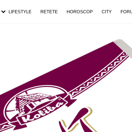
rebui să mergi
și 60 de ani. De ce te trezești mai des
pe măsură ce înaintezi în vârstă
LIFESTYLE
RETETE
HOROSCOP
CITY
FOR