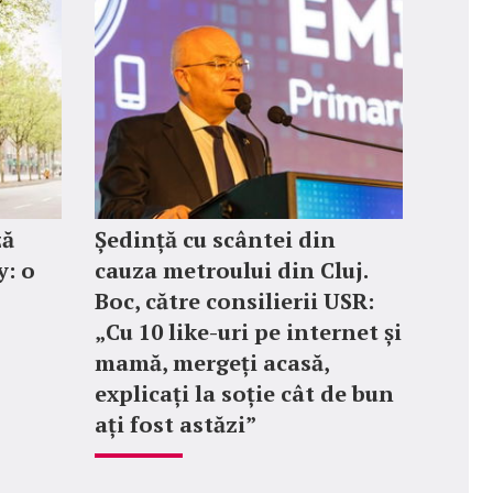
ză
Ședință cu scântei din
: o
cauza metroului din Cluj.
Boc, către consilierii USR:
„Cu 10 like-uri pe internet și
mamă, mergeți acasă,
explicați la soție cât de bun
ați fost astăzi”