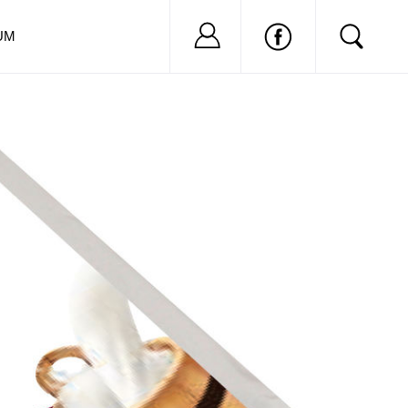
Nu ai cont?
Inregistreaza-
UM