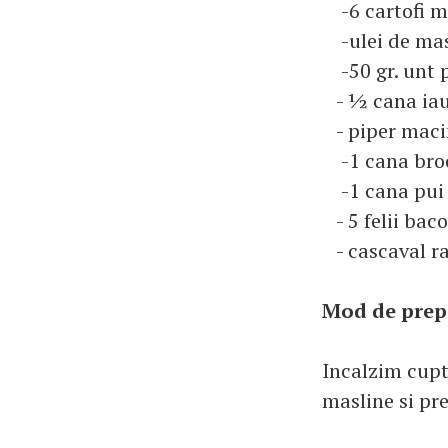
-6 cartofi m
-ulei de mas
-50 gr. unt 
- ½ cana iau
- piper maci
-1 cana brocc
-1 cana pui 
- 5 felii bac
- cascaval ra
Mod de prep
Incalzim cupto
masline si pr