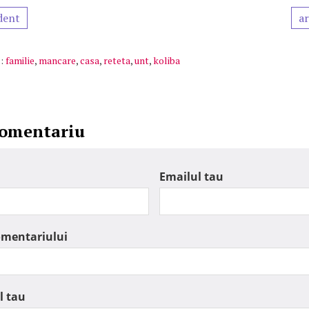
dent
ar
:
familie
,
mancare
,
casa
,
reteta
,
unt
,
koliba
comentariu
Emailul tau
omentariului
l tau