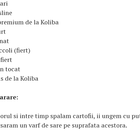
ari
line
premium de la Koliba
rt
nat
oli (fiert)
fiert
on tocat
s de la Koliba
arare:
rul si intre timp spalam cartofii, ii ungem cu put
esaram un varf de sare pe suprafata acestora.