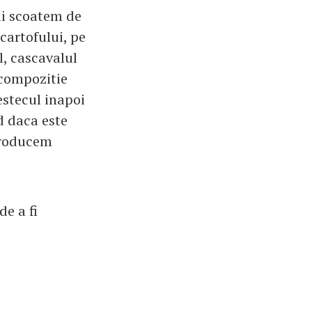
ii scoatem de
cartofului, pe
, cascavalul
 compozitie
stecul inapoi
d daca este
troducem
de a fi