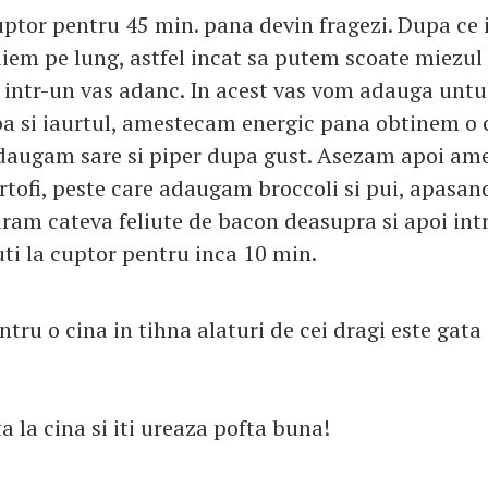
uptor pentru 45 min. pana devin fragezi. Dupa ce 
taiem pe lung, astfel incat sa putem scoate miezul 
 intr-un vas adanc. In acest vas vom adauga untul
iba si iaurtul, amestecam energic pana obtinem o
augam sare si piper dupa gust. Asezam apoi ame
artofi, peste care adaugam broccoli si pui, apasan
aram cateva feliute de bacon deasupra si apoi in
uti la cuptor pentru inca 10 min.
tru o cina in tihna alaturi de cei dragi este gata 
ta la cina si iti ureaza pofta buna!