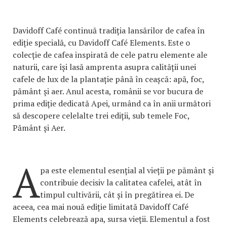
Davidoff Café continuă tradiția lansărilor de cafea în
ediție specială, cu Davidoff Café Elements. Este o
colecție de cafea inspirată de cele patru elemente ale
naturii, care își lasă amprenta asupra calității unei
cafele de lux de la plantație până în ceașcă: apă, foc,
pământ și aer. Anul acesta, românii se vor bucura de
prima ediție dedicată Apei, urmând ca în anii următori
să descopere celelalte trei ediții, sub temele Foc,
Pământ și Aer.
A
pa este elementul esențial al vieții pe pământ și
contribuie decisiv la calitatea cafelei, atât în
timpul cultivării, cât și în pregătirea ei. De
aceea, cea mai nouă ediție limitată Davidoff Café
Elements celebrează apa, sursa vieții. Elementul a fost