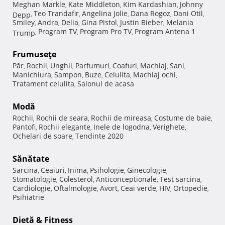
Meghan Markle
Kate Middleton
Kim Kardashian
Johnny
,
,
,
Teo Trandafir
Angelina Jolie
Dana Rogoz
Dani Otil
Depp
,
,
,
,
,
Smiley
Andra
Delia
Gina Pistol
Justin Bieber
Melania
,
,
,
,
,
Program TV
Program Pro TV
Program Antena 1
Trump
,
,
,
Frumuseţe
Păr
Rochii
Unghii
Parfumuri
Coafuri
Machiaj
Sani
,
,
,
,
,
,
,
Manichiura
Sampon
Buze
Celulita
Machiaj ochi
,
,
,
,
,
Tratament celulita
Salonul de acasa
,
Modă
Rochii
Rochii de seara
Rochii de mireasa
Costume de baie
,
,
,
,
Pantofi
Rochii elegante
Inele de logodna
Verighete
,
,
,
,
Ochelari de soare
Tendinte 2020
,
Sănătate
Sarcina
Ceaiuri
Inima
Psihologie
Ginecologie
,
,
,
,
,
Stomatologie
Colesterol
Anticonceptionale
Test sarcina
,
,
,
,
Cardiologie
Oftalmologie
Avort
Ceai verde
HIV
Ortopedie
,
,
,
,
,
,
Psihiatrie
Dietă & Fitness