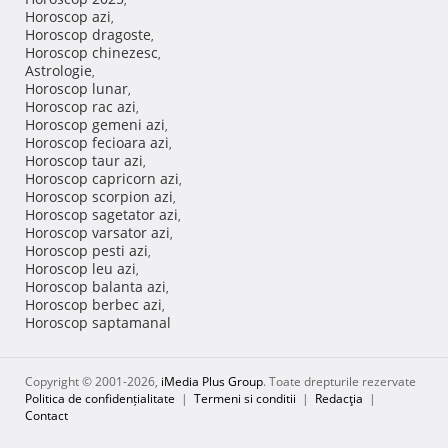
Horoscop azi
,
Horoscop dragoste
,
Horoscop chinezesc
,
Astrologie
,
Horoscop lunar
,
Horoscop rac azi
,
Horoscop gemeni azi
,
Horoscop fecioara azi
,
Horoscop taur azi
,
Horoscop capricorn azi
,
Horoscop scorpion azi
,
Horoscop sagetator azi
,
Horoscop varsator azi
,
Horoscop pesti azi
,
Horoscop leu azi
,
Horoscop balanta azi
,
Horoscop berbec azi
,
Horoscop saptamanal
Copyright © 2001-2026,
iMedia Plus Group
. Toate drepturile rezervate
Politica de confidențialitate
|
Termeni si conditii
|
Redacţia
|
Contact