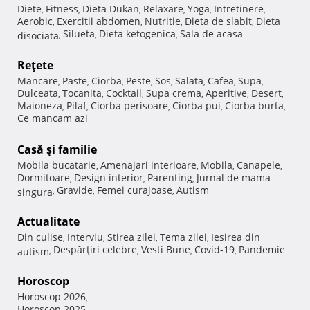
Diete
Fitness
Dieta Dukan
Relaxare
Yoga
Intretinere
,
,
,
,
,
,
Aerobic
Exercitii abdomen
Nutritie
Dieta de slabit
Dieta
,
,
,
,
Silueta
Dieta ketogenica
Sala de acasa
disociata
,
,
,
Reţete
Mancare
Paste
Ciorba
Peste
Sos
Salata
Cafea
Supa
,
,
,
,
,
,
,
,
Dulceata
Tocanita
Cocktail
Supa crema
Aperitive
Desert
,
,
,
,
,
,
Maioneza
Pilaf
Ciorba perisoare
Ciorba pui
Ciorba burta
,
,
,
,
,
Ce mancam azi
Casă şi familie
Mobila bucatarie
Amenajari interioare
Mobila
Canapele
,
,
,
,
Dormitoare
Design interior
Parenting
Jurnal de mama
,
,
,
Gravide
Femei curajoase
Autism
singura
,
,
,
Actualitate
Din culise
Interviu
Stirea zilei
Tema zilei
Iesirea din
,
,
,
,
Despărţiri celebre
Vesti Bune
Covid-19
Pandemie
autism
,
,
,
,
Horoscop
Horoscop 2026
,
Horoscop 2025
,