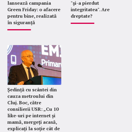
lansează campania
"şi-a pierdut
Green Friday: o afacere
integritatea". Are
pentru bine, realizată
dreptate?
în siguranță
Ședință cu scântei din
cauza metroului din
Cluj. Boc, către
consilierii USR: „Cu 10
like-uri pe internet și
mamă, mergeți acasă,
explicați la soție cât de