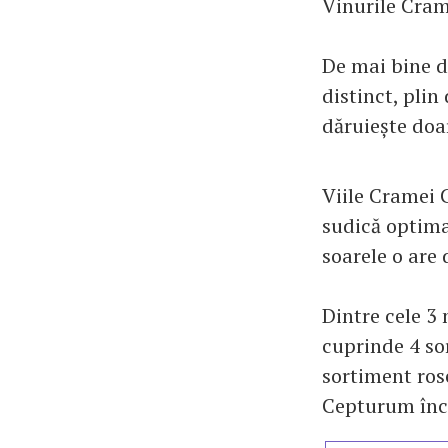
Vinurile Cram
De mai bine de
distinct, plin
dăruiește doa
Viile Cramei 
sudică optima
soarele o are 
Dintre cele 
cuprinde 4 sor
sortiment ros
Cepturum încă