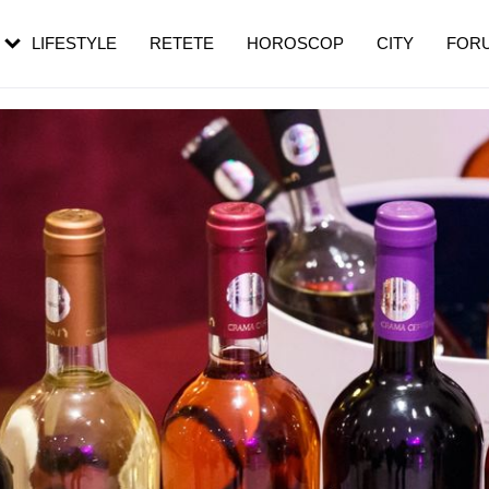
rebui să mergi
și 60 de ani. De ce te trezești mai des
pe măsură ce înaintezi în vârstă
LIFESTYLE
RETETE
HOROSCOP
CITY
FOR