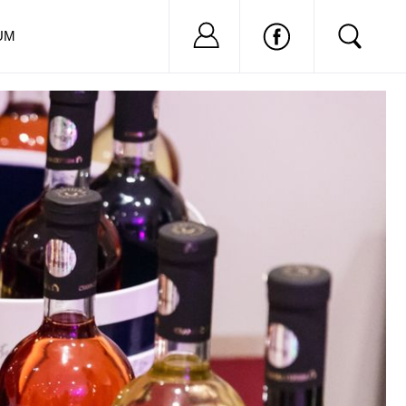
Nu ai cont?
Inregistreaza-
UM