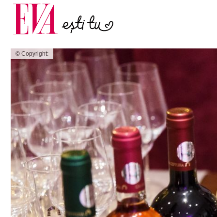
menopauză și când ar t
Carieră
la medic
Actualitate
© Copyright: