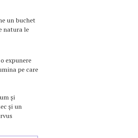
ine un buchet
e natura le
u o expunere
lumina pe care
ium și
ec și un
ervus