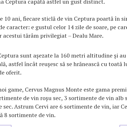
a Ceptura capătă astfel un gust distinct.
 10 ani, fiecare sticlă de vin Ceptura poartă în s
 de caracter: e gustul celor 14 zile de soare, pe car
r acestui tărâm privilegiat – Dealu Mare.
Ceptura sunt așezate la 160 metri altitudine și a
lă, astfel încât reușesc să se hrănească cu toată 
de oferit.
3 noi game, Cervus Magnus Monte este gama prem
timente de vin roșu sec, 3 sortimente de vin alb s
e sec. Astrum Cervi are 6 sortimente de vin, iar C
 8 sortimente de vin.