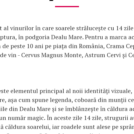
t al vinurilor în care soarele strălucește cu 14 zile
eptura, în podgoria Dealu Mare. Pentru a marca ace
a de peste 10 ani pe piața din România, Crama Ce
 de vin - Cervus Magnus Monte, Astrum Cervi și C
este elementul principal al noii identități vizuale,
re, așa cum spune legenda, coboară din munții ce
ile din Dealu Mare și se îmblânzește în căldura ac
un număr magic. În aceste zile 14 zile, strugurii 
ă căldura soarelui, iar roadele sunt alese pe sprâ