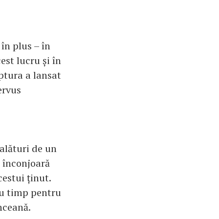
 în plus – în
st lucru și în
ptura a lansat
ervus
 alături de un
 înconjoară
estui ținut.
au timp pentru
nceană.