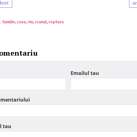
dent
ar
:
familie
,
casa
,
vin
,
cramă
,
ceptura
comentariu
Emailul tau
omentariului
l tau