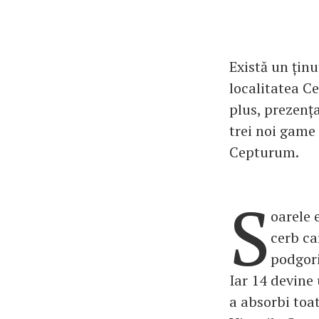
Există un ținu
localitatea C
plus, prezenț
trei noi game
Cepturum.
S
oarele 
cerb ca
podgori
Iar 14 devine 
a absorbi toat