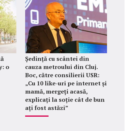
ză
Ședință cu scântei din
: o
cauza metroului din Cluj.
Boc, către consilierii USR:
„Cu 10 like-uri pe internet și
mamă, mergeți acasă,
explicați la soție cât de bun
ați fost astăzi”