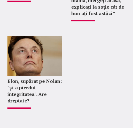
mamă, mergeți acasă,
explicați la soție cât de
bun ați fost astăzi”
Elon, supărat pe Nolan:
"şi-a pierdut
integritatea". Are
dreptate?