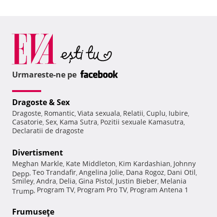
Urmareste-ne pe
Dragoste & Sex
Dragoste
Romantic
Viata sexuala
Relatii
Cuplu
Iubire
,
,
,
,
,
,
Casatorie
Sex
Kama Sutra
Pozitii sexuale Kamasutra
,
,
,
,
Declaratii de dragoste
Divertisment
Meghan Markle
Kate Middleton
Kim Kardashian
Johnny
,
,
,
Teo Trandafir
Angelina Jolie
Dana Rogoz
Dani Otil
Depp
,
,
,
,
,
Smiley
Andra
Delia
Gina Pistol
Justin Bieber
Melania
,
,
,
,
,
Program TV
Program Pro TV
Program Antena 1
Trump
,
,
,
Frumuseţe