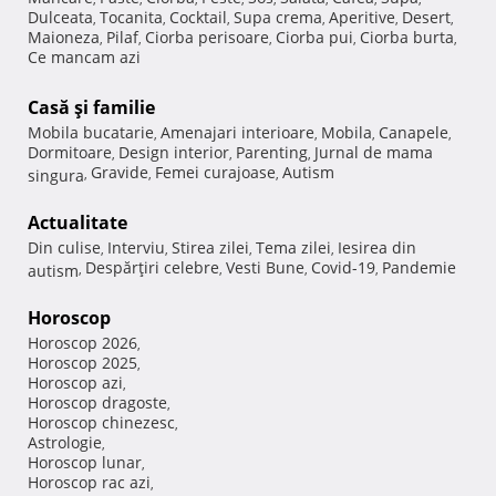
Dulceata
Tocanita
Cocktail
Supa crema
Aperitive
Desert
,
,
,
,
,
,
Maioneza
Pilaf
Ciorba perisoare
Ciorba pui
Ciorba burta
,
,
,
,
,
Ce mancam azi
Casă şi familie
Mobila bucatarie
Amenajari interioare
Mobila
Canapele
,
,
,
,
Dormitoare
Design interior
Parenting
Jurnal de mama
,
,
,
Gravide
Femei curajoase
Autism
singura
,
,
,
Actualitate
Din culise
Interviu
Stirea zilei
Tema zilei
Iesirea din
,
,
,
,
Despărţiri celebre
Vesti Bune
Covid-19
Pandemie
autism
,
,
,
,
Horoscop
Horoscop 2026
,
Horoscop 2025
,
Horoscop azi
,
Horoscop dragoste
,
Horoscop chinezesc
,
Astrologie
,
Horoscop lunar
,
Horoscop rac azi
,