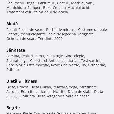
Păr
Rochii
Unghii
Parfumuri
Coafuri
Machiaj
Sani
,
,
,
,
,
,
,
Manichiura
Sampon
Buze
Celulita
Machiaj ochi
,
,
,
,
,
Tratament celulita
Salonul de acasa
,
Modă
Rochii
Rochii de seara
Rochii de mireasa
Costume de baie
,
,
,
,
Pantofi
Rochii elegante
Inele de logodna
Verighete
,
,
,
,
Ochelari de soare
Tendinte 2020
,
Sănătate
Sarcina
Ceaiuri
Inima
Psihologie
Ginecologie
,
,
,
,
,
Stomatologie
Colesterol
Anticonceptionale
Test sarcina
,
,
,
,
Cardiologie
Oftalmologie
Avort
Ceai verde
HIV
Ortopedie
,
,
,
,
,
,
Psihiatrie
Dietă & Fitness
Diete
Fitness
Dieta Dukan
Relaxare
Yoga
Intretinere
,
,
,
,
,
,
Aerobic
Exercitii abdomen
Nutritie
Dieta de slabit
Dieta
,
,
,
,
Silueta
Dieta ketogenica
Sala de acasa
disociata
,
,
,
Reţete
Mancare
Paste
Ciorba
Peste
Sos
Salata
Cafea
Supa
,
,
,
,
,
,
,
,