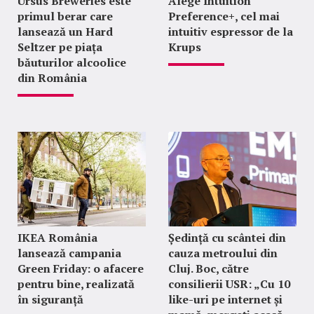
Ursus Breweries este
Alege Intuition
primul berar care
Preference+, cel mai
lansează un Hard
intuitiv espressor de la
Seltzer pe piața
Krups
băuturilor alcoolice
din România
IKEA România
Ședință cu scântei din
lansează campania
cauza metroului din
Green Friday: o afacere
Cluj. Boc, către
pentru bine, realizată
consilierii USR: „Cu 10
în siguranță
like-uri pe internet și