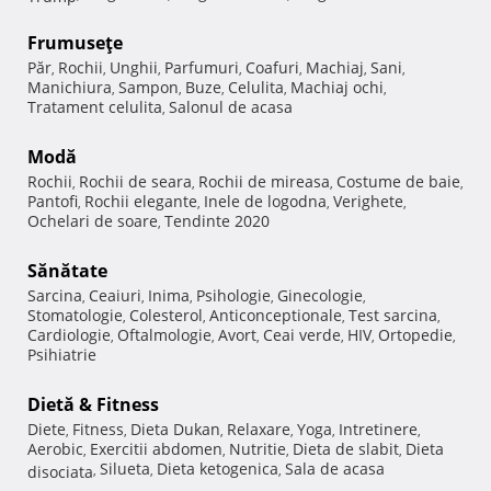
Frumuseţe
Păr
Rochii
Unghii
Parfumuri
Coafuri
Machiaj
Sani
,
,
,
,
,
,
,
Manichiura
Sampon
Buze
Celulita
Machiaj ochi
,
,
,
,
,
Tratament celulita
Salonul de acasa
,
Modă
Rochii
Rochii de seara
Rochii de mireasa
Costume de baie
,
,
,
,
Pantofi
Rochii elegante
Inele de logodna
Verighete
,
,
,
,
Ochelari de soare
Tendinte 2020
,
Sănătate
Sarcina
Ceaiuri
Inima
Psihologie
Ginecologie
,
,
,
,
,
Stomatologie
Colesterol
Anticonceptionale
Test sarcina
,
,
,
,
Cardiologie
Oftalmologie
Avort
Ceai verde
HIV
Ortopedie
,
,
,
,
,
,
Psihiatrie
Dietă & Fitness
Diete
Fitness
Dieta Dukan
Relaxare
Yoga
Intretinere
,
,
,
,
,
,
Aerobic
Exercitii abdomen
Nutritie
Dieta de slabit
Dieta
,
,
,
,
Silueta
Dieta ketogenica
Sala de acasa
disociata
,
,
,