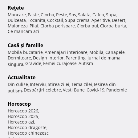
Reţete
Mancare
Paste
Ciorba
Peste
Sos
Salata
Cafea
Supa
,
,
,
,
,
,
,
,
Dulceata
Tocanita
Cocktail
Supa crema
Aperitive
Desert
,
,
,
,
,
,
Maioneza
Pilaf
Ciorba perisoare
Ciorba pui
Ciorba burta
,
,
,
,
,
Ce mancam azi
Casă şi familie
Mobila bucatarie
Amenajari interioare
Mobila
Canapele
,
,
,
,
Dormitoare
Design interior
Parenting
Jurnal de mama
,
,
,
Gravide
Femei curajoase
Autism
singura
,
,
,
Actualitate
Din culise
Interviu
Stirea zilei
Tema zilei
Iesirea din
,
,
,
,
Despărţiri celebre
Vesti Bune
Covid-19
Pandemie
autism
,
,
,
,
Horoscop
Horoscop 2026
,
Horoscop 2025
,
Horoscop azi
,
Horoscop dragoste
,
Horoscop chinezesc
,