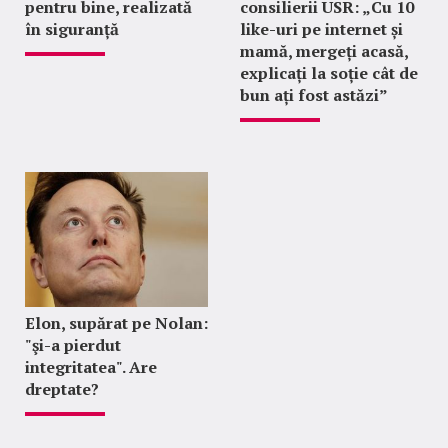
pentru bine, realizată
consilierii USR: „Cu 10
în siguranță
like-uri pe internet și
mamă, mergeți acasă,
explicați la soție cât de
bun ați fost astăzi”
Elon, supărat pe Nolan:
"şi-a pierdut
integritatea". Are
dreptate?