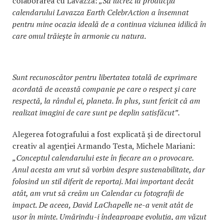
colaborarea cu Lavazza:
„Să lucrez la producția
calendarului Lavazza Earth CelebrAction a însemnat
pentru mine ocazia ideală de a continua viziunea idilică în
care omul trăiește în armonie cu natura.
Sunt recunoscător pentru libertatea totală de exprimare
acordată de această companie pe care o respect și care
respectă, la rândul ei, planeta. În plus, sunt fericit că am
realizat imagini de care sunt pe deplin satisfăcut”
.
Alegerea fotografului a fost explicată și de directorul
creativ al agenției Armando Testa, Michele Mariani:
„Conceptul calendarului este în fiecare an o provocare.
Anul acesta am vrut să vorbim despre sustenabilitate, dar
folosind un stil diferit de reportaj. Mai important decât
atât, am vrut să creăm un Calendar cu fotografii de
impact. De aceea, David LaChapelle ne-a venit atât de
ușor în minte. Umărindu-i îndeaproape evoluția, am văzut