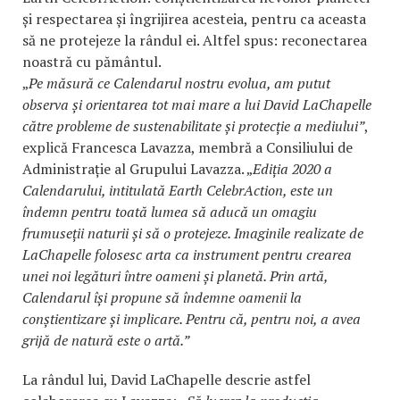
și respectarea și îngrijirea acesteia, pentru ca aceasta
să ne protejeze la rândul ei. Altfel spus: reconectarea
noastră cu pământul.
„
Pe măsură ce Calendarul nostru evolua, am putut
observa și orientarea tot mai mare a lui David LaChapelle
către probleme de sustenabilitate și protecție a mediului”
,
explică Francesca Lavazza, membră a Consiliului de
Administrație al Grupului Lavazza. „
Ediția 2020 a
Calendarului, intitulată Earth CelebrAction, este un
îndemn pentru toată lumea să aducă un omagiu
frumuseții naturii și să o protejeze. Imaginile realizate de
LaChapelle folosesc arta ca instrument pentru crearea
unei noi legături între oameni și planetă. Prin artă,
Calendarul își propune să îndemne oamenii la
conștientizare și implicare. Pentru că, pentru noi, a avea
grijă de natură este o artă.”
La rândul lui, David LaChapelle descrie astfel