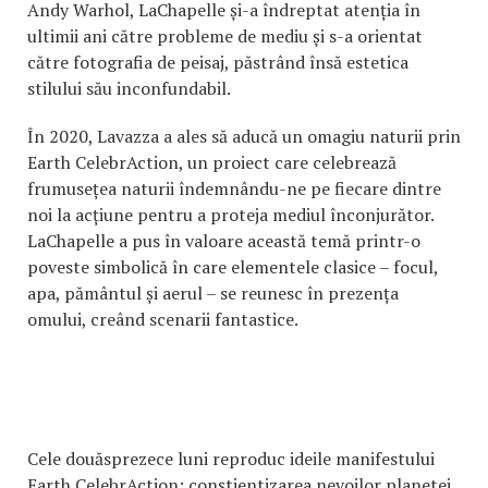
Andy Warhol, LaChapelle și-a îndreptat atenția în
ultimii ani către probleme de mediu și s-a orientat
către fotografia de peisaj, păstrând însă estetica
stilului său inconfundabil.
În 2020, Lavazza a ales să aducă un omagiu naturii prin
Earth CelebrAction, un proiect care celebrează
frumusețea naturii îndemnându-ne pe fiecare dintre
noi la acțiune pentru a proteja mediul înconjurător.
LaChapelle a pus în valoare această temă printr-o
poveste simbolică în care elementele clasice – focul,
apa, pământul și aerul – se reunesc în prezența
omului, creând scenarii fantastice.
Cele douăsprezece luni reproduc ideile manifestului
Earth CelebrAction: conștientizarea nevoilor planetei