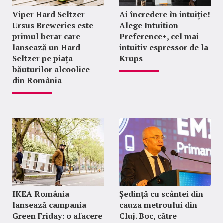
Viper Hard Seltzer –
Ai încredere în intuiție!
Ursus Breweries este
Alege Intuition
primul berar care
Preference+, cel mai
lansează un Hard
intuitiv espressor de la
Seltzer pe piața
Krups
băuturilor alcoolice
din România
IKEA România
Ședință cu scântei din
lansează campania
cauza metroului din
Green Friday: o afacere
Cluj. Boc, către