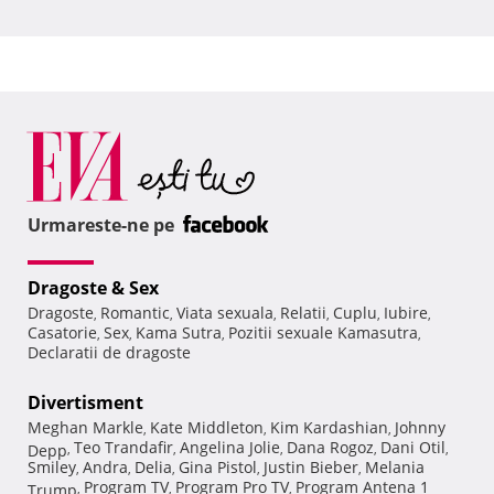
Urmareste-ne pe
Dragoste & Sex
Dragoste
Romantic
Viata sexuala
Relatii
Cuplu
Iubire
,
,
,
,
,
,
Casatorie
Sex
Kama Sutra
Pozitii sexuale Kamasutra
,
,
,
,
Declaratii de dragoste
Divertisment
Meghan Markle
Kate Middleton
Kim Kardashian
Johnny
,
,
,
Teo Trandafir
Angelina Jolie
Dana Rogoz
Dani Otil
Depp
,
,
,
,
,
Smiley
Andra
Delia
Gina Pistol
Justin Bieber
Melania
,
,
,
,
,
Program TV
Program Pro TV
Program Antena 1
Trump
,
,
,