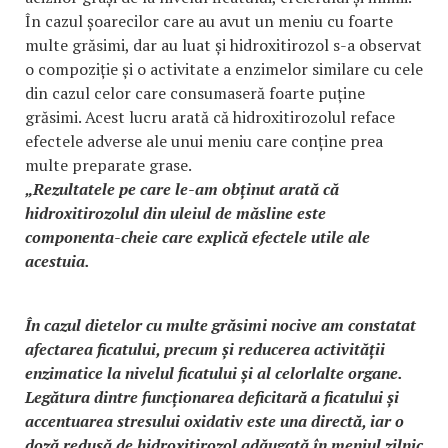
În cazul șoarecilor care au avut un meniu cu foarte
multe grăsimi, dar au luat și hidroxitirozol s-a observat
o compoziție și o activitate a enzimelor similare cu cele
din cazul celor care consumaseră foarte puține
grăsimi. Acest lucru arată că hidroxitirozolul reface
efectele adverse ale unui meniu care conține prea
multe preparate grase.
„Rezultatele pe care le-am obținut arată că
hidroxitirozolul din uleiul de măsline este
componenta-cheie care explică efectele utile ale
acestuia.
În cazul dietelor cu multe grăsimi nocive am constatat
afectarea ficatului, precum și reducerea activității
enzimatice la nivelul ficatului și al celorlalte organe.
Legătura dintre funcționarea deficitară a ficatului și
accentuarea stresului oxidativ este una directă, iar o
doză redusă de hidroxitirozol adăugată în meniul zilnic