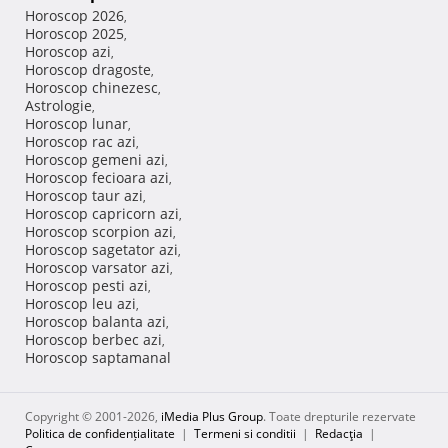
Horoscop 2026
,
Horoscop 2025
,
Horoscop azi
,
Horoscop dragoste
,
Horoscop chinezesc
,
Astrologie
,
Horoscop lunar
,
Horoscop rac azi
,
Horoscop gemeni azi
,
Horoscop fecioara azi
,
Horoscop taur azi
,
Horoscop capricorn azi
,
Horoscop scorpion azi
,
Horoscop sagetator azi
,
Horoscop varsator azi
,
Horoscop pesti azi
,
Horoscop leu azi
,
Horoscop balanta azi
,
Horoscop berbec azi
,
Horoscop saptamanal
Copyright © 2001-2026,
iMedia Plus Group
. Toate drepturile rezervate
Politica de confidențialitate
|
Termeni si conditii
|
Redacţia
|