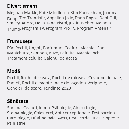
Divertisment
Meghan Markle
Kate Middleton
Kim Kardashian
Johnny
,
,
,
Teo Trandafir
Angelina Jolie
Dana Rogoz
Dani Otil
Depp
,
,
,
,
,
Smiley
Andra
Delia
Gina Pistol
Justin Bieber
Melania
,
,
,
,
,
Program TV
Program Pro TV
Program Antena 1
Trump
,
,
,
Frumuseţe
Păr
Rochii
Unghii
Parfumuri
Coafuri
Machiaj
Sani
,
,
,
,
,
,
,
Manichiura
Sampon
Buze
Celulita
Machiaj ochi
,
,
,
,
,
Tratament celulita
Salonul de acasa
,
Modă
Rochii
Rochii de seara
Rochii de mireasa
Costume de baie
,
,
,
,
Pantofi
Rochii elegante
Inele de logodna
Verighete
,
,
,
,
Ochelari de soare
Tendinte 2020
,
Sănătate
Sarcina
Ceaiuri
Inima
Psihologie
Ginecologie
,
,
,
,
,
Stomatologie
Colesterol
Anticonceptionale
Test sarcina
,
,
,
,
Cardiologie
Oftalmologie
Avort
Ceai verde
HIV
Ortopedie
,
,
,
,
,
,
Psihiatrie