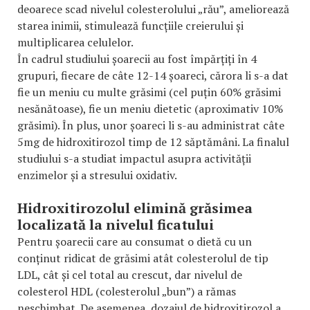
deoarece scad nivelul colesterolului „rău”, ameliorează
starea inimii, stimulează funcțiile creierului și
multiplicarea celulelor.
În cadrul studiului șoarecii au fost împărțiți în 4
grupuri, fiecare de câte 12-14 șoareci, cărora li s-a dat
fie un meniu cu multe grăsimi (cel puțin 60% grăsimi
nesănătoase), fie un meniu dietetic (aproximativ 10%
grăsimi). În plus, unor șoareci li s-au administrat câte
5mg de hidroxitirozol timp de 12 săptămâni. La finalul
studiului s-a studiat impactul asupra activității
enzimelor și a stresului oxidativ.
Hidroxitirozolul elimină grăsimea
localizată la nivelul ficatului
Pentru șoarecii care au consumat o dietă cu un
conținut ridicat de grăsimi atât colesterolul de tip
LDL, cât și cel total au crescut, dar nivelul de
colesterol HDL (colesterolul „bun”) a rămas
neschimbat. De asemenea, dozajul de hidroxitirozol a