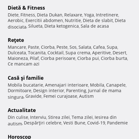
Dietă & Fitness
Diete
Fitness
Dieta Dukan
Relaxare
Yoga
Intretinere
,
,
,
,
,
,
Aerobic
Exercitii abdomen
Nutritie
Dieta de slabit
Dieta
,
,
,
,
Silueta
Dieta ketogenica
Sala de acasa
disociata
,
,
,
Reţete
Mancare
Paste
Ciorba
Peste
Sos
Salata
Cafea
Supa
,
,
,
,
,
,
,
,
Dulceata
Tocanita
Cocktail
Supa crema
Aperitive
Desert
,
,
,
,
,
,
Maioneza
Pilaf
Ciorba perisoare
Ciorba pui
Ciorba burta
,
,
,
,
,
Ce mancam azi
Casă şi familie
Mobila bucatarie
Amenajari interioare
Mobila
Canapele
,
,
,
,
Dormitoare
Design interior
Parenting
Jurnal de mama
,
,
,
Gravide
Femei curajoase
Autism
singura
,
,
,
Actualitate
Din culise
Interviu
Stirea zilei
Tema zilei
Iesirea din
,
,
,
,
Despărţiri celebre
Vesti Bune
Covid-19
Pandemie
autism
,
,
,
,
Horoscop