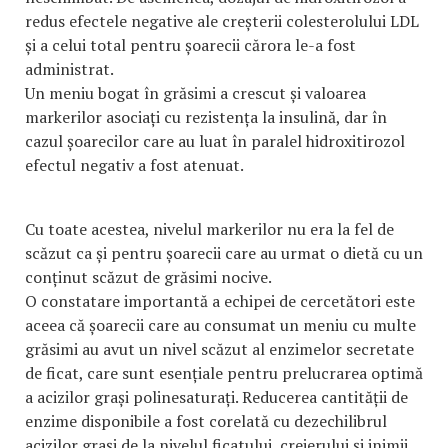
redus efectele negative ale creșterii colesterolului LDL
și a celui total pentru șoarecii cărora le-a fost
administrat.
Un meniu bogat în grăsimi a crescut și valoarea
markerilor asociați cu rezistența la insulină, dar în
cazul șoarecilor care au luat în paralel hidroxitirozol
efectul negativ a fost atenuat.
Cu toate acestea, nivelul markerilor nu era la fel de
scăzut ca și pentru șoarecii care au urmat o dietă cu un
conținut scăzut de grăsimi nocive.
O constatare importantă a echipei de cercetători este
aceea că șoarecii care au consumat un meniu cu multe
grăsimi au avut un nivel scăzut al enzimelor secretate
de ficat, care sunt esențiale pentru prelucrarea optimă
a acizilor grași polinesaturați. Reducerea cantității de
enzime disponibile a fost corelată cu dezechilibrul
acizilor grași de la nivelul ficatului, creierului și inimii.