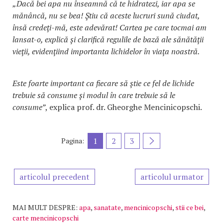
„Dacă bei apa nu înseamnă că te hidratezi, iar apa se
mănâncă, nu se bea! Ştiu că aceste lucruri sună ciudat,
însă credeţi-mă, este adevărat! Cartea pe care tocmai am
lansat-o, explică şi clarifică regulile de bază ale sănătăţii
vieţii, evidenţiind importanta lichidelor în viaţa noastră.
Este foarte important ca fiecare să ştie ce fel de lichide
trebuie să consume şi modul în care trebuie să le
consume”
, explica prof. dr. Gheorghe Mencinicopschi.
1
2
3
Pagina:
articolul precedent
articolul urmator
MAI MULT DESPRE:
apa
,
sanatate
,
mencinicopschi
,
stii ce bei
,
carte mencinicopschi