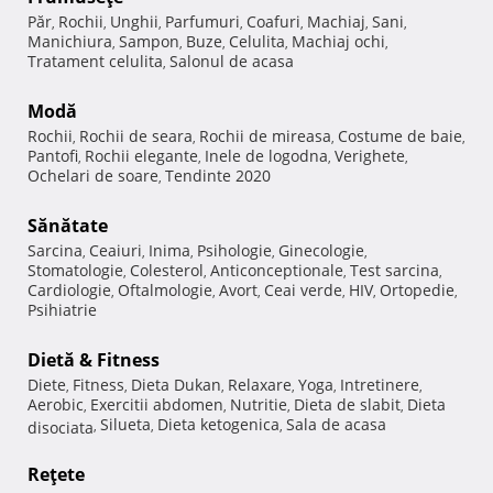
Păr
Rochii
Unghii
Parfumuri
Coafuri
Machiaj
Sani
,
,
,
,
,
,
,
Manichiura
Sampon
Buze
Celulita
Machiaj ochi
,
,
,
,
,
Tratament celulita
Salonul de acasa
,
Modă
Rochii
Rochii de seara
Rochii de mireasa
Costume de baie
,
,
,
,
Pantofi
Rochii elegante
Inele de logodna
Verighete
,
,
,
,
Ochelari de soare
Tendinte 2020
,
Sănătate
Sarcina
Ceaiuri
Inima
Psihologie
Ginecologie
,
,
,
,
,
Stomatologie
Colesterol
Anticonceptionale
Test sarcina
,
,
,
,
Cardiologie
Oftalmologie
Avort
Ceai verde
HIV
Ortopedie
,
,
,
,
,
,
Psihiatrie
Dietă & Fitness
Diete
Fitness
Dieta Dukan
Relaxare
Yoga
Intretinere
,
,
,
,
,
,
Aerobic
Exercitii abdomen
Nutritie
Dieta de slabit
Dieta
,
,
,
,
Silueta
Dieta ketogenica
Sala de acasa
disociata
,
,
,
Reţete