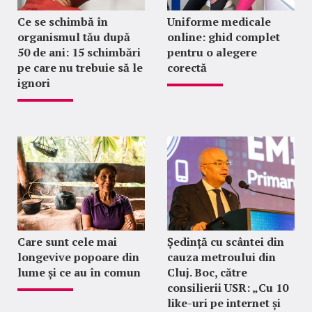
Ce se schimbă în
Uniforme medicale
organismul tău după
online: ghid complet
50 de ani: 15 schimbări
pentru o alegere
pe care nu trebuie să le
corectă
ignori
Care sunt cele mai
Ședință cu scântei din
longevive popoare din
cauza metroului din
lume și ce au în comun
Cluj. Boc, către
consilierii USR: „Cu 10
like-uri pe internet și