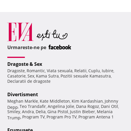
Urmareste-ne pe
Dragoste & Sex
Dragoste
Romantic
Viata sexuala
Relatii
Cuplu
Iubire
,
,
,
,
,
,
Casatorie
Sex
Kama Sutra
Pozitii sexuale Kamasutra
,
,
,
,
Declaratii de dragoste
Divertisment
Meghan Markle
Kate Middleton
Kim Kardashian
Johnny
,
,
,
Teo Trandafir
Angelina Jolie
Dana Rogoz
Dani Otil
Depp
,
,
,
,
,
Smiley
Andra
Delia
Gina Pistol
Justin Bieber
Melania
,
,
,
,
,
Program TV
Program Pro TV
Program Antena 1
Trump
,
,
,
Frumuseţe