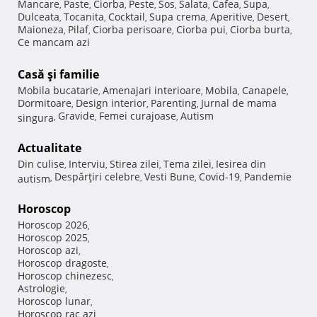
Mancare
Paste
Ciorba
Peste
Sos
Salata
Cafea
Supa
,
,
,
,
,
,
,
,
Dulceata
Tocanita
Cocktail
Supa crema
Aperitive
Desert
,
,
,
,
,
,
Maioneza
Pilaf
Ciorba perisoare
Ciorba pui
Ciorba burta
,
,
,
,
,
Ce mancam azi
Casă şi familie
Mobila bucatarie
Amenajari interioare
Mobila
Canapele
,
,
,
,
Dormitoare
Design interior
Parenting
Jurnal de mama
,
,
,
Gravide
Femei curajoase
Autism
singura
,
,
,
Actualitate
Din culise
Interviu
Stirea zilei
Tema zilei
Iesirea din
,
,
,
,
Despărţiri celebre
Vesti Bune
Covid-19
Pandemie
autism
,
,
,
,
Horoscop
Horoscop 2026
,
Horoscop 2025
,
Horoscop azi
,
Horoscop dragoste
,
Horoscop chinezesc
,
Astrologie
,
Horoscop lunar
,
Horoscop rac azi
,