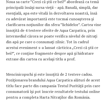
Noua sa carte ”Crezi că ştii ce bei?” abordează ca temă
principală însăşi sursa vieţii – apă. Banală, simplă, dar
esenţială, apa este vitală în dezvoltarea noastră, însă
cu adevărat importantă este tocmai cunoaşterea şi
clarificarea noţiunilor din sfera ”lichidelor”. Cartea vine
însoţită de 4 testere oferite de Aqua Carpatica, prin
intermediul cărora se poate verifica nivelul de nitraţi
din apă pe care o consumaţi zilnic. Tot în cadrul
acestui eveniment s-a lansat cărticica „Crezi că ştii ce
bei?”, ce conţine fragmente despre apă şi hidratare
extrase din cartea cu acelaşi titlu a prof.
Mencinicopschi şi este însoţită de 2 testere cadou.
Poziţionarea brandului Aqua Carpatica alături de acest
titlu face parte din campania Testul Purităţii prin care
consumatorii îşi pot înscrie rezultatele testului online
pentru a completa Harta Nitraţilor din România.