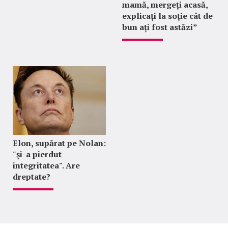
mamă, mergeți acasă,
explicați la soție cât de
bun ați fost astăzi”
Elon, supărat pe Nolan:
"şi-a pierdut
integritatea". Are
dreptate?