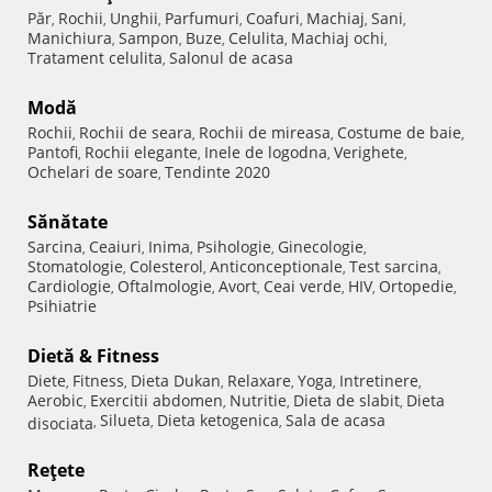
Păr
Rochii
Unghii
Parfumuri
Coafuri
Machiaj
Sani
,
,
,
,
,
,
,
Manichiura
Sampon
Buze
Celulita
Machiaj ochi
,
,
,
,
,
Tratament celulita
Salonul de acasa
,
Modă
Rochii
Rochii de seara
Rochii de mireasa
Costume de baie
,
,
,
,
Pantofi
Rochii elegante
Inele de logodna
Verighete
,
,
,
,
Ochelari de soare
Tendinte 2020
,
Sănătate
Sarcina
Ceaiuri
Inima
Psihologie
Ginecologie
,
,
,
,
,
Stomatologie
Colesterol
Anticonceptionale
Test sarcina
,
,
,
,
Cardiologie
Oftalmologie
Avort
Ceai verde
HIV
Ortopedie
,
,
,
,
,
,
Psihiatrie
Dietă & Fitness
Diete
Fitness
Dieta Dukan
Relaxare
Yoga
Intretinere
,
,
,
,
,
,
Aerobic
Exercitii abdomen
Nutritie
Dieta de slabit
Dieta
,
,
,
,
Silueta
Dieta ketogenica
Sala de acasa
disociata
,
,
,
Reţete