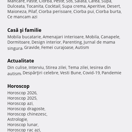
Mancare
Paste
Ciorba
Peste
Sos
Salata
Cafea
Supa
,
,
,
,
,
,
,
,
Dulceata
Tocanita
Cocktail
Supa crema
Aperitive
Desert
,
,
,
,
,
,
Maioneza
Pilaf
Ciorba perisoare
Ciorba pui
Ciorba burta
,
,
,
,
,
Ce mancam azi
Casă şi familie
Mobila bucatarie
Amenajari interioare
Mobila
Canapele
,
,
,
,
Dormitoare
Design interior
Parenting
Jurnal de mama
,
,
,
Gravide
Femei curajoase
Autism
singura
,
,
,
Actualitate
Din culise
Interviu
Stirea zilei
Tema zilei
Iesirea din
,
,
,
,
Despărţiri celebre
Vesti Bune
Covid-19
Pandemie
autism
,
,
,
,
Horoscop
Horoscop 2026
,
Horoscop 2025
,
Horoscop azi
,
Horoscop dragoste
,
Horoscop chinezesc
,
Astrologie
,
Horoscop lunar
,
Horoscop rac azi
,