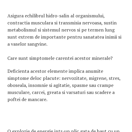
Asigura echilibrul hidro-salin al organismului,
contractia musculara si transmisia nervoasa, sustin
metabolismul si sistemul nervos si pe termen lung
sunt extrem de importante pentru sanatatea inimii si
a vaselor sangvine.
Care sunt simptomele carentei acestor minerale?
Deficienta acestor elemente implica anumite
simptome deloc placute: nervozitate, migrene, stres,
oboseala, insomnie si agitatie, spasme sau crampe
musculare, carcei, greata si varsaturi sau scadere a
poftei de mancare.
O explozie de energie intr-un plic gata de baut cu un