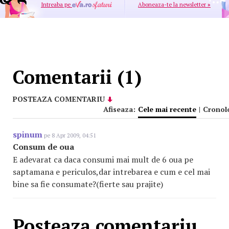
Intreaba pe
Aboneaza-te la newsletter
»
Comentarii (1)
POSTEAZA COMENTARIU
Afiseaza:
Cele mai recente
|
Cronol
spinum
pe 8 Apr 2009, 04:51
Consum de oua
E adevarat ca daca consumi mai mult de 6 oua pe
saptamana e periculos,dar intrebarea e cum e cel mai
bine sa fie consumate?(fierte sau prajite)
Posteaza comentariu