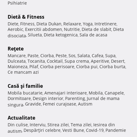
Psihiatrie
Dietă & Fitness
Diete
Fitness
Dieta Dukan
Relaxare
Yoga
Intretinere
,
,
,
,
,
,
Aerobic
Exercitii abdomen
Nutritie
Dieta de slabit
Dieta
,
,
,
,
Silueta
Dieta ketogenica
Sala de acasa
disociata
,
,
,
Reţete
Mancare
Paste
Ciorba
Peste
Sos
Salata
Cafea
Supa
,
,
,
,
,
,
,
,
Dulceata
Tocanita
Cocktail
Supa crema
Aperitive
Desert
,
,
,
,
,
,
Maioneza
Pilaf
Ciorba perisoare
Ciorba pui
Ciorba burta
,
,
,
,
,
Ce mancam azi
Casă şi familie
Mobila bucatarie
Amenajari interioare
Mobila
Canapele
,
,
,
,
Dormitoare
Design interior
Parenting
Jurnal de mama
,
,
,
Gravide
Femei curajoase
Autism
singura
,
,
,
Actualitate
Din culise
Interviu
Stirea zilei
Tema zilei
Iesirea din
,
,
,
,
Despărţiri celebre
Vesti Bune
Covid-19
Pandemie
autism
,
,
,
,