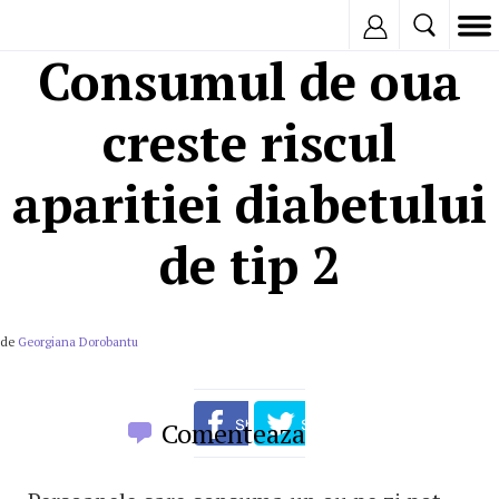
Inregistreaza
Consumul de oua
creste riscul
aparitiei diabetului
de tip 2
de
Georgiana Dorobantu
Comenteaza