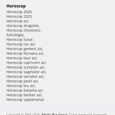
Horoscop
Horoscop 2026
,
Horoscop 2025
,
Horoscop azi
,
Horoscop dragoste
,
Horoscop chinezesc
,
Astrologie
,
Horoscop lunar
,
Horoscop rac azi
,
Horoscop gemeni azi
,
Horoscop fecioara azi
,
Horoscop taur azi
,
Horoscop capricorn azi
,
Horoscop scorpion azi
,
Horoscop sagetator azi
,
Horoscop varsator azi
,
Horoscop pesti azi
,
Horoscop leu azi
,
Horoscop balanta azi
,
Horoscop berbec azi
,
Horoscop saptamanal
Copyright © 2001-2026,
iMedia Plus Group
. Toate drepturile rezervate