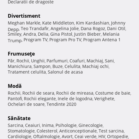
Declaratii de dragoste
Divertisment
Meghan Markle
Kate Middleton
Kim Kardashian
Johnny
,
,
,
Teo Trandafir
Angelina Jolie
Dana Rogoz
Dani Otil
Depp
,
,
,
,
,
Smiley
Andra
Delia
Gina Pistol
Justin Bieber
Melania
,
,
,
,
,
Program TV
Program Pro TV
Program Antena 1
Trump
,
,
,
Frumuseţe
Păr
Rochii
Unghii
Parfumuri
Coafuri
Machiaj
Sani
,
,
,
,
,
,
,
Manichiura
Sampon
Buze
Celulita
Machiaj ochi
,
,
,
,
,
Tratament celulita
Salonul de acasa
,
Modă
Rochii
Rochii de seara
Rochii de mireasa
Costume de baie
,
,
,
,
Pantofi
Rochii elegante
Inele de logodna
Verighete
,
,
,
,
Ochelari de soare
Tendinte 2020
,
Sănătate
Sarcina
Ceaiuri
Inima
Psihologie
Ginecologie
,
,
,
,
,
Stomatologie
Colesterol
Anticonceptionale
Test sarcina
,
,
,
,
Cardiologie
Oftalmologie
Avort
Ceai verde
HIV
Ortopedie
,
,
,
,
,
,