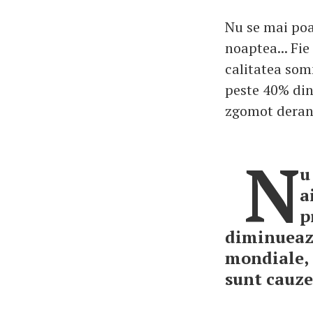
Nu se mai poat
noaptea... Fi
calitatea somn
peste 40% din
zgomot deran
N
u
a
p
diminueaza
mondiale, 
sunt cauze