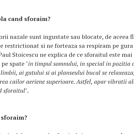
pla cand sforaim?
orii nazale sunt ingustate sau blocate, de aceea f
e restrictionat si ne forteaza sa respiram pe gura 
 Paul Stoicescu ne explica de ce sforaitul este mai
 pe spate "
in timpul somnului, in special in pozitia 
limbii, ai gatului si ai planseului bucal se relaxeaza
ea cailor aeriene superioare. Astfel, apar vibratii al
 sforaitul"
.
 sforaim?