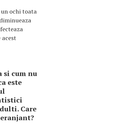
 un ochi toata
l diminueaza
afecteaza
e acest
a si cum nu
ca este
ul
tistici
dulti. Care
deranjant?