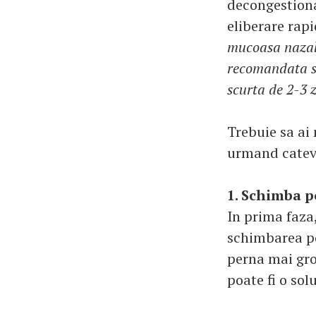
decongestiona
eliberare rapi
mucoasa nazala
recomandata sa
scurta de 2-3 z
Trebuie sa ai 
urmand cateva
1. Schimba p
In prima faza,
schimbarea po
perna mai gro
poate fi o sol