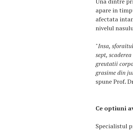
Una dintre pri
apare in timpu
afectata inta
nivelul nasulu
"
Insa, sforaitu
sept, scaderea
greutatii corp
grasime din ju
spune Prof. Dr
Ce optiuni a
Specialistul 