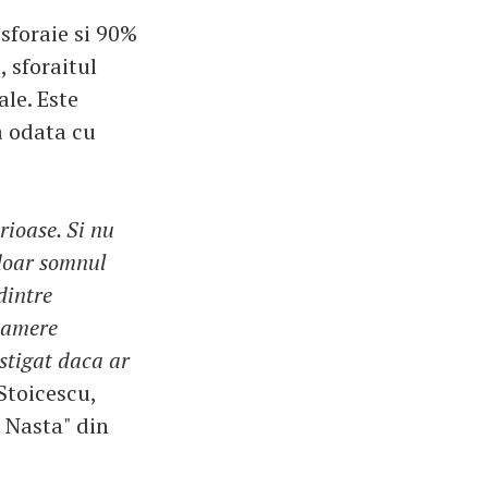
sforaie si 90%
 sforaitul
ale. Este
a odata cu
rioase. Si nu
 doar somnul
dintre
 camere
astigat daca ar
 Stoicescu,
 Nasta" din