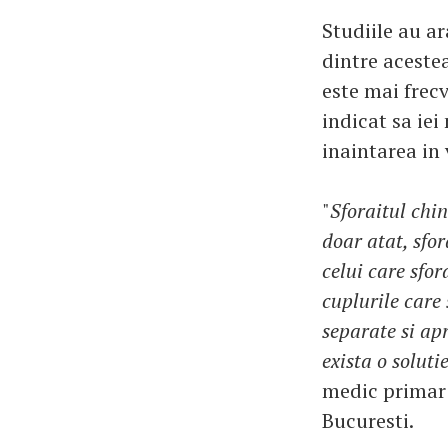
Studiile au a
dintre aceste
este mai frecv
indicat sa ie
inaintarea in 
"
Sforaitul chin
doar atat, sfo
celui care sfor
cuplurile care
separate si ap
exista o soluti
medic primar 
Bucuresti.