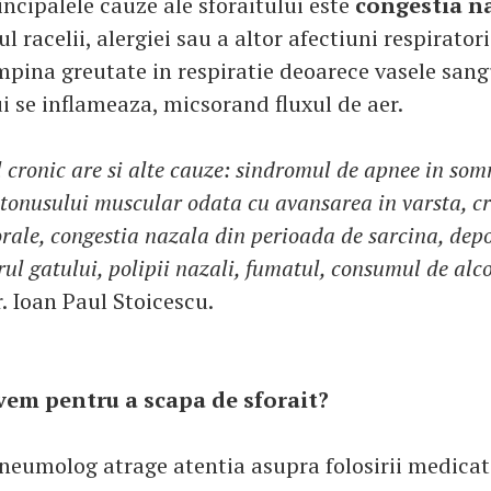
ncipalele cauze ale sforaitului este
congestia n
l racelii, alergiei sau a altor afectiuni respirator
mpina greutate in respiratie deoarece vasele sang
i se inflameaza, micsorand fluxul de aer.
l cronic are si alte cauze: sindromul de apnee in som
 tonusului muscular odata cu avansarea in varsta, c
orale, congestia nazala din perioada de sarcina, depo
rul gatului, polipii nazali, fumatul, consumul de alco
. Ioan Paul Stoicescu.
vem pentru a scapa de sforait?
pneumolog atrage atentia asupra folosirii medicat