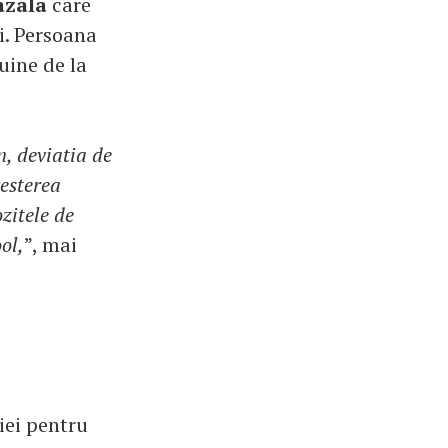
azala
care
ii. Persoana
uine de la
n, deviatia de
resterea
zitele de
ol,
”, mai
iei pentru