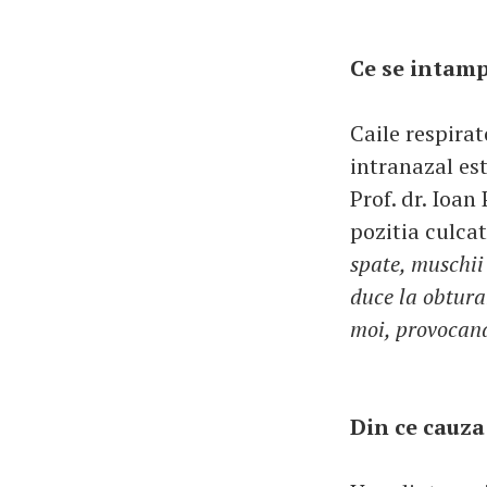
Ce se intam
Caile respirat
intranazal est
Prof. dr. Ioan
pozitia culcat
spate, muschii 
duce la obturar
moi, provocand
Din ce cauza