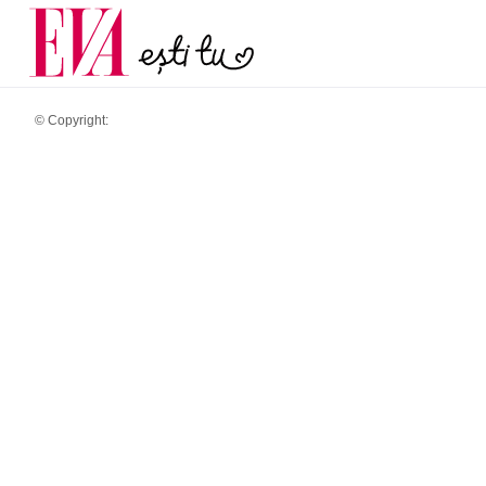
menopauză și când ar t
Carieră
la medic
Actualitate
© Copyright: