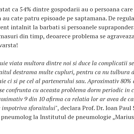
ratat ca 54% dintre gospodarii au o persoana care 
a au cate patru episoade pe saptamana. De regula,
ent intalnit la barbati si persoanele supraponder
i masuri din timp, deoarece problema se agraveaz
varsta!
uie viata multora dintre noi si duce la complicatii se
raitul destrama multe cupluri, pentru ca nu tulbura
aie ci si pe cel al partenerului sau. Aproximativ 80% 
 se confrunta cu aceasta problema dorm periodic in
roximativ 9 din 10 afirma ca relatia lor ar avea de c
e impotriva sforaitului
", declara Prof. Dr. Ioan Paul
pneumolog la Institutul de pneumologie „Marius