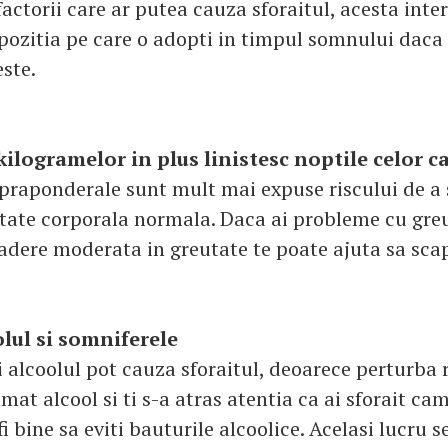
factorii care ar putea cauza sforaitul, acesta inte
 pozitia pe care o adopti in timpul somnului daca
este.
kilogramelor in plus linistesc noptile celor c
praponderale sunt mult mai expuse riscului de a 
utate corporala normala. Daca ai probleme cu greu
cadere moderata in greutate te poate ajuta sa scap
olul si somniferele
 alcoolul pot cauza sforaitul, deoarece perturba r
at alcool si ti s-a atras atentia ca ai sforait cam
fi bine sa eviti bauturile alcoolice. Acelasi lucru 