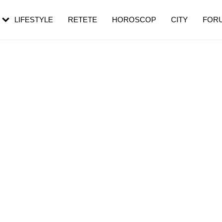
rebui să mergi
și 60 de ani. De ce te trezești mai des
pe măsură ce înaintezi în vârstă
LIFESTYLE
RETETE
HOROSCOP
CITY
FOR