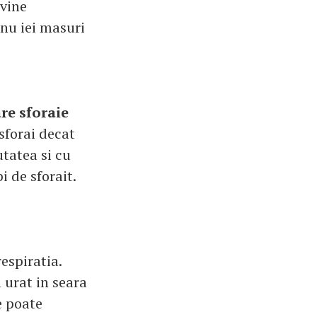
rvine
 nu iei masuri
are sforaie
sforai decat
tatea si cu
i de sforait.
espiratia.
 urat in seara
se poate