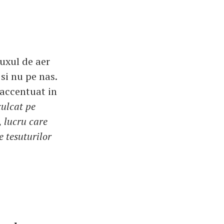
luxul de aer
si nu pe nas.
 accentuat in
culcat pe
, lucru care
e tesuturilor