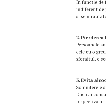
In functie de 
indiferent de
si se inrautat
2. Pierderea 
Persoanele su
cele cu o gre
sforaitul, o s
3. Evita alco
Somniferele si
Daca ai consum
respectiva ar 