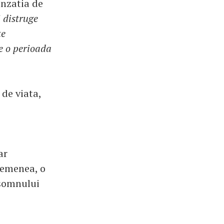
enzatia de
 distruge
te
e o perioada
 de viata,
ar
semenea, o
 somnului