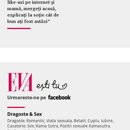
like-uri pe internet și
mamă, mergeți acasă,
explicați la soție cât de
bun ați fost astăzi”
Urmareste-ne pe
Dragoste & Sex
Dragoste
Romantic
Viata sexuala
Relatii
Cuplu
Iubire
,
,
,
,
,
,
Casatorie
Sex
Kama Sutra
Pozitii sexuale Kamasutra
,
,
,
,