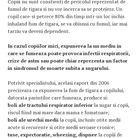
Copiii nu sunt constienti de pericolul reprezentat de
fumul de tigara si nu vor incerca sa se protejeze. Un
copil care-si petrece 80% din timp intr-un loc inchis
inhaland fum de tigara, se va obisnui cu fumul, iar mai
tarziu va deveni dependent.
In cazul copiilor mici, expunerea la un mediu in
care se fumeaza poate provoca infectii respiratorii,
crize de astm sau poate chiar reprezenta un factor
in sindromul de moarte subita a sugarului.
Potrivit specialistului, acelasi raport din 2006
precizeaza ca expunerea la fum de tigara a copilului,
datorata parintilor care fumeaza, produce si:
boli ale tractului respirator inferior
la sugar si copii,
riscul fiind mai mare daca mama e fumatoare;
boli ale urechii medii
la copii, inclusiv otite medii
acute si recurente si otite medii seroase cronice;
tuse, expectoratie, wheezing, dispnee
la copiii de