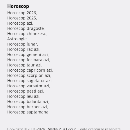
Horoscop
Horoscop 2026
,
Horoscop 2025
,
Horoscop azi
,
Horoscop dragoste
,
Horoscop chinezesc
,
Astrologie
,
Horoscop lunar
,
Horoscop rac azi
,
Horoscop gemeni azi
,
Horoscop fecioara azi
,
Horoscop taur azi
,
Horoscop capricorn azi
,
Horoscop scorpion azi
,
Horoscop sagetator azi
,
Horoscop varsator azi
,
Horoscop pesti azi
,
Horoscop leu azi
,
Horoscop balanta azi
,
Horoscop berbec azi
,
Horoscop saptamanal
Copyright © 2001-2026,
iMedia Plus Group
. Toate drepturile rezervate