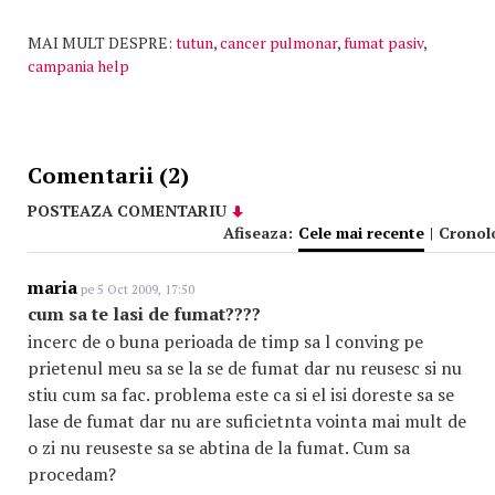
MAI MULT DESPRE:
tutun
,
cancer pulmonar
,
fumat pasiv
,
campania help
Comentarii (2)
POSTEAZA COMENTARIU
Afiseaza:
Cele mai recente
|
Cronol
maria
pe 5 Oct 2009, 17:50
cum sa te lasi de fumat????
incerc de o buna perioada de timp sa l conving pe
prietenul meu sa se la se de fumat dar nu reusesc si nu
stiu cum sa fac. problema este ca si el isi doreste sa se
lase de fumat dar nu are suficietnta vointa mai mult de
o zi nu reuseste sa se abtina de la fumat. Cum sa
procedam?