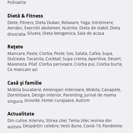
Psihiatrie
Dietă & Fitness
Diete
Fitness
Dieta Dukan
Relaxare
Yoga
Intretinere
,
,
,
,
,
,
Aerobic
Exercitii abdomen
Nutritie
Dieta de slabit
Dieta
,
,
,
,
Silueta
Dieta ketogenica
Sala de acasa
disociata
,
,
,
Reţete
Mancare
Paste
Ciorba
Peste
Sos
Salata
Cafea
Supa
,
,
,
,
,
,
,
,
Dulceata
Tocanita
Cocktail
Supa crema
Aperitive
Desert
,
,
,
,
,
,
Maioneza
Pilaf
Ciorba perisoare
Ciorba pui
Ciorba burta
,
,
,
,
,
Ce mancam azi
Casă şi familie
Mobila bucatarie
Amenajari interioare
Mobila
Canapele
,
,
,
,
Dormitoare
Design interior
Parenting
Jurnal de mama
,
,
,
Gravide
Femei curajoase
Autism
singura
,
,
,
Actualitate
Din culise
Interviu
Stirea zilei
Tema zilei
Iesirea din
,
,
,
,
Despărţiri celebre
Vesti Bune
Covid-19
Pandemie
autism
,
,
,
,