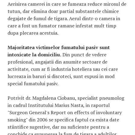
Aerisirea camerei in care se fumeaza reduce mirosul de
tutun, dar elimina doar partial substantele chimice
degajate de fumul de tigara. Aerul dintr-o camera in
care a fost un fumator ramane infestat mult timp
dupa plecarea acestuia.
Majoritatea victimelor fumatului pasiv sunt
intoxicate la domiciliu.
Din punct de vedere
profesional, angajatii din anumite sectoare de
activitate, cum ar fi industria hoteliera sau cei care
lucreaza in baruri si discoteci, sunt expusi in mod
special fumatului pasiv.
Potrivit dr. Magdalena Ciobanu, specialist pneumolog
in cadrul Institutului Marius Nasta, in raportul
"Surgeon General's Report on effects of involuntary
smoking" din 2006 se specifica faptul ca exista date
stiintifice sugestive, dar nu suficiente pentru a
conchide ca expunerea la fum de tigara a adultilor