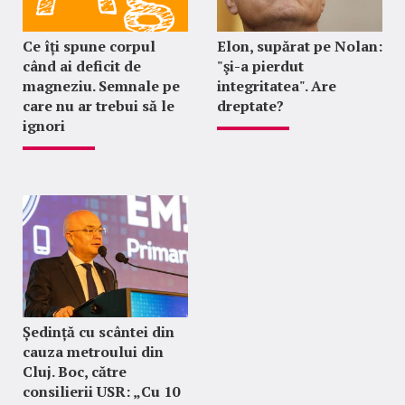
Ce îți spune corpul
Elon, supărat pe Nolan:
când ai deficit de
"şi-a pierdut
magneziu. Semnale pe
integritatea". Are
care nu ar trebui să le
dreptate?
ignori
Ședință cu scântei din
cauza metroului din
Cluj. Boc, către
consilierii USR: „Cu 10