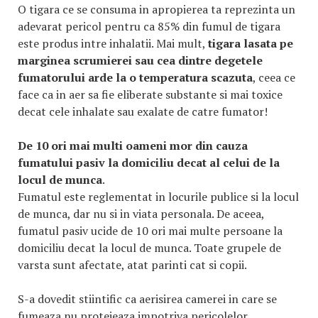
O tigara ce se consuma in apropierea ta reprezinta un
adevarat pericol pentru ca 85% din fumul de tigara
este produs intre inhalatii. Mai mult,
tigara lasata pe
marginea scrumierei sau cea dintre degetele
fumatorului arde la o temperatura scazuta
, ceea ce
face ca in aer sa fie eliberate substante si mai toxice
decat cele inhalate sau exalate de catre fumator!
De 10 ori mai multi oameni mor din cauza
fumatului pasiv la domiciliu decat al celui de la
locul de munca
.
Fumatul este reglementat in locurile publice si la locul
de munca, dar nu si in viata personala. De aceea,
fumatul pasiv ucide de 10 ori mai multe persoane la
domiciliu decat la locul de munca. Toate grupele de
varsta sunt afectate, atat parinti cat si copii.
S-a dovedit stiintific ca aerisirea camerei in care se
fumeaza nu protejeaza impotriva pericolelor