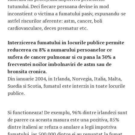
tutunului. Deci fiecare persoana devine in mod
inconstient o victima a fumatului pasiv, expunandu-se
astfel riscurilor aferente: astm, cancer, boli
cardiovasculare, deces prematur etc.
Interzicerea fumatului in locurile publice permite
reducerea cu 8% a numarului persoanelor ce
sufera de cancer pulmonar si cu pana la 30% a
frecventei noilor imbolnaviri de astm sau de
bronsita cronica.
Din ianuarie 2004, in Irlanda, Norvegia, Italia, Malta,
Suedia si Scotia, fumatul este interzis in toate locurile
publice.
Si functioneaza! De exemplu, 96% dintre irlandezi sunt
de parere ca aceasta masura este una pozitiva, 85%
dintre italieni ar refuza o anulare a legii impotriva
fumatului, iar 500.000 dintre ei au renuntat la fumat