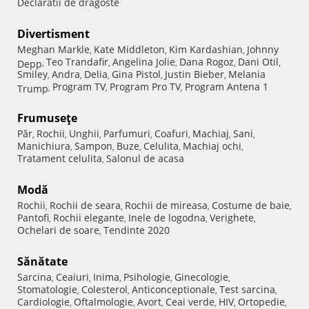
Declaratii de dragoste
Divertisment
Meghan Markle
Kate Middleton
Kim Kardashian
Johnny
,
,
,
Teo Trandafir
Angelina Jolie
Dana Rogoz
Dani Otil
Depp
,
,
,
,
,
Smiley
Andra
Delia
Gina Pistol
Justin Bieber
Melania
,
,
,
,
,
Program TV
Program Pro TV
Program Antena 1
Trump
,
,
,
Frumuseţe
Păr
Rochii
Unghii
Parfumuri
Coafuri
Machiaj
Sani
,
,
,
,
,
,
,
Manichiura
Sampon
Buze
Celulita
Machiaj ochi
,
,
,
,
,
Tratament celulita
Salonul de acasa
,
Modă
Rochii
Rochii de seara
Rochii de mireasa
Costume de baie
,
,
,
,
Pantofi
Rochii elegante
Inele de logodna
Verighete
,
,
,
,
Ochelari de soare
Tendinte 2020
,
Sănătate
Sarcina
Ceaiuri
Inima
Psihologie
Ginecologie
,
,
,
,
,
Stomatologie
Colesterol
Anticonceptionale
Test sarcina
,
,
,
,
Cardiologie
Oftalmologie
Avort
Ceai verde
HIV
Ortopedie
,
,
,
,
,
,