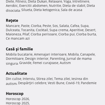
Diete
Fitness
Dieta Dukan
Relaxare
Yoga
Intretinere
,
,
,
,
,
,
Aerobic
Exercitii abdomen
Nutritie
Dieta de slabit
Dieta
,
,
,
,
Silueta
Dieta ketogenica
Sala de acasa
disociata
,
,
,
Reţete
Mancare
Paste
Ciorba
Peste
Sos
Salata
Cafea
Supa
,
,
,
,
,
,
,
,
Dulceata
Tocanita
Cocktail
Supa crema
Aperitive
Desert
,
,
,
,
,
,
Maioneza
Pilaf
Ciorba perisoare
Ciorba pui
Ciorba burta
,
,
,
,
,
Ce mancam azi
Casă şi familie
Mobila bucatarie
Amenajari interioare
Mobila
Canapele
,
,
,
,
Dormitoare
Design interior
Parenting
Jurnal de mama
,
,
,
Gravide
Femei curajoase
Autism
singura
,
,
,
Actualitate
Din culise
Interviu
Stirea zilei
Tema zilei
Iesirea din
,
,
,
,
Despărţiri celebre
Vesti Bune
Covid-19
Pandemie
autism
,
,
,
,
Horoscop
Horoscop 2026
,
Horoscop 2025
,