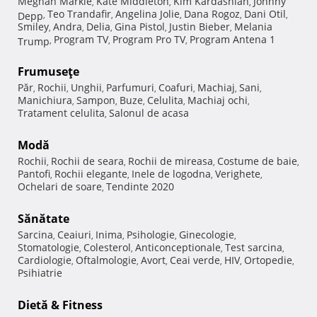
Meghan Markle
Kate Middleton
Kim Kardashian
Johnny
,
,
,
Teo Trandafir
Angelina Jolie
Dana Rogoz
Dani Otil
Depp
,
,
,
,
,
Smiley
Andra
Delia
Gina Pistol
Justin Bieber
Melania
,
,
,
,
,
Program TV
Program Pro TV
Program Antena 1
Trump
,
,
,
Frumuseţe
Păr
Rochii
Unghii
Parfumuri
Coafuri
Machiaj
Sani
,
,
,
,
,
,
,
Manichiura
Sampon
Buze
Celulita
Machiaj ochi
,
,
,
,
,
Tratament celulita
Salonul de acasa
,
Modă
Rochii
Rochii de seara
Rochii de mireasa
Costume de baie
,
,
,
,
Pantofi
Rochii elegante
Inele de logodna
Verighete
,
,
,
,
Ochelari de soare
Tendinte 2020
,
Sănătate
Sarcina
Ceaiuri
Inima
Psihologie
Ginecologie
,
,
,
,
,
Stomatologie
Colesterol
Anticonceptionale
Test sarcina
,
,
,
,
Cardiologie
Oftalmologie
Avort
Ceai verde
HIV
Ortopedie
,
,
,
,
,
,
Psihiatrie
Dietă & Fitness