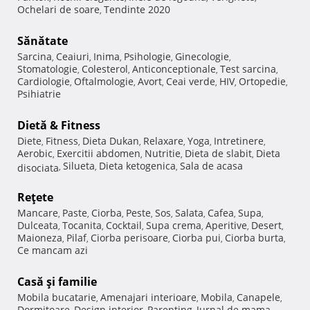
Ochelari de soare
Tendinte 2020
,
Sănătate
Sarcina
Ceaiuri
Inima
Psihologie
Ginecologie
,
,
,
,
,
Stomatologie
Colesterol
Anticonceptionale
Test sarcina
,
,
,
,
Cardiologie
Oftalmologie
Avort
Ceai verde
HIV
Ortopedie
,
,
,
,
,
,
Psihiatrie
Dietă & Fitness
Diete
Fitness
Dieta Dukan
Relaxare
Yoga
Intretinere
,
,
,
,
,
,
Aerobic
Exercitii abdomen
Nutritie
Dieta de slabit
Dieta
,
,
,
,
Silueta
Dieta ketogenica
Sala de acasa
disociata
,
,
,
Reţete
Mancare
Paste
Ciorba
Peste
Sos
Salata
Cafea
Supa
,
,
,
,
,
,
,
,
Dulceata
Tocanita
Cocktail
Supa crema
Aperitive
Desert
,
,
,
,
,
,
Maioneza
Pilaf
Ciorba perisoare
Ciorba pui
Ciorba burta
,
,
,
,
,
Ce mancam azi
Casă şi familie
Mobila bucatarie
Amenajari interioare
Mobila
Canapele
,
,
,
,
Dormitoare
Design interior
Parenting
Jurnal de mama