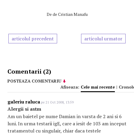
De
de Cristian Manafu
articolul precedent
articolul urmator
Comentarii (2)
POSTEAZA COMENTARIU
Afiseaza:
Cele mai recente
|
Cronol
galeriu raluca
pe 21 Oct 2008, 13:59
Alergii si astm
Am un baietel pe nume Damian in varsta de 2 ani si 6
luni. In urma testarii igE, care a iesit de 103 am inceput
tratamentul cu singulair, chiar daca testele