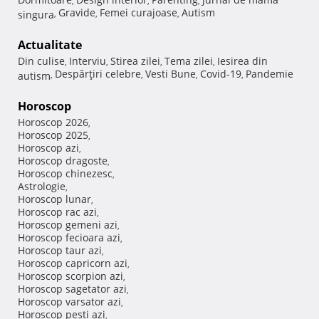
,
,
,
Gravide
Femei curajoase
Autism
singura
,
,
,
Actualitate
Din culise
Interviu
Stirea zilei
Tema zilei
Iesirea din
,
,
,
,
Despărţiri celebre
Vesti Bune
Covid-19
Pandemie
autism
,
,
,
,
Horoscop
Horoscop 2026
,
Horoscop 2025
,
Horoscop azi
,
Horoscop dragoste
,
Horoscop chinezesc
,
Astrologie
,
Horoscop lunar
,
Horoscop rac azi
,
Horoscop gemeni azi
,
Horoscop fecioara azi
,
Horoscop taur azi
,
Horoscop capricorn azi
,
Horoscop scorpion azi
,
Horoscop sagetator azi
,
Horoscop varsator azi
,
Horoscop pesti azi
,