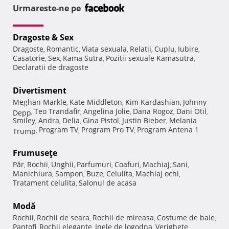
Urmareste-ne pe
Dragoste & Sex
Dragoste
Romantic
Viata sexuala
Relatii
Cuplu
Iubire
,
,
,
,
,
,
Casatorie
Sex
Kama Sutra
Pozitii sexuale Kamasutra
,
,
,
,
Declaratii de dragoste
Divertisment
Meghan Markle
Kate Middleton
Kim Kardashian
Johnny
,
,
,
Teo Trandafir
Angelina Jolie
Dana Rogoz
Dani Otil
Depp
,
,
,
,
,
Smiley
Andra
Delia
Gina Pistol
Justin Bieber
Melania
,
,
,
,
,
Program TV
Program Pro TV
Program Antena 1
Trump
,
,
,
Frumuseţe
Păr
Rochii
Unghii
Parfumuri
Coafuri
Machiaj
Sani
,
,
,
,
,
,
,
Manichiura
Sampon
Buze
Celulita
Machiaj ochi
,
,
,
,
,
Tratament celulita
Salonul de acasa
,
Modă
Rochii
Rochii de seara
Rochii de mireasa
Costume de baie
,
,
,
,
Pantofi
Rochii elegante
Inele de logodna
Verighete
,
,
,
,