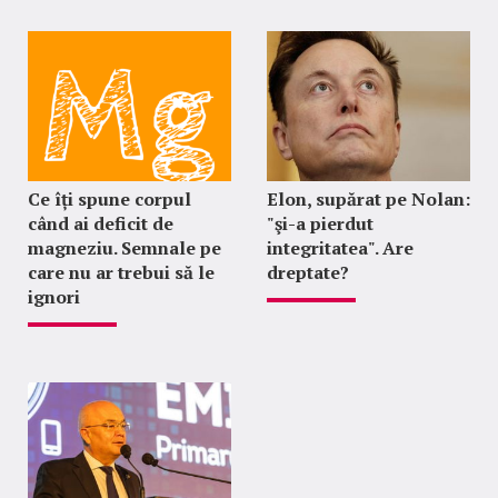
Ce îți spune corpul
Elon, supărat pe Nolan:
când ai deficit de
"şi-a pierdut
magneziu. Semnale pe
integritatea". Are
care nu ar trebui să le
dreptate?
ignori