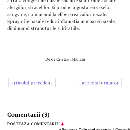
a trata congestiile nazale sau alte simptome aociate
alergiilor si racelilor. Ei produc ingustarea vaselor
sangvine, conducand la eliberarea cailor nazale.
Sprayurile nazale reduc inflamatia mucoasei nazale,
diminuand stranuturile si iritatiile.
De
de Cristian Manafu
articolul precedent
articolul urmator
Comentarii (3)
POSTEAZA COMENTARIU
Afiseaza:
Cele mai recente
|
Cronol