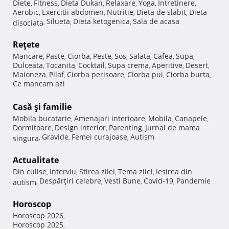
Diete
Fitness
Dieta Dukan
Relaxare
Yoga
Intretinere
,
,
,
,
,
,
Aerobic
Exercitii abdomen
Nutritie
Dieta de slabit
Dieta
,
,
,
,
Silueta
Dieta ketogenica
Sala de acasa
disociata
,
,
,
Reţete
Mancare
Paste
Ciorba
Peste
Sos
Salata
Cafea
Supa
,
,
,
,
,
,
,
,
Dulceata
Tocanita
Cocktail
Supa crema
Aperitive
Desert
,
,
,
,
,
,
Maioneza
Pilaf
Ciorba perisoare
Ciorba pui
Ciorba burta
,
,
,
,
,
Ce mancam azi
Casă şi familie
Mobila bucatarie
Amenajari interioare
Mobila
Canapele
,
,
,
,
Dormitoare
Design interior
Parenting
Jurnal de mama
,
,
,
Gravide
Femei curajoase
Autism
singura
,
,
,
Actualitate
Din culise
Interviu
Stirea zilei
Tema zilei
Iesirea din
,
,
,
,
Despărţiri celebre
Vesti Bune
Covid-19
Pandemie
autism
,
,
,
,
Horoscop
Horoscop 2026
,
Horoscop 2025
,