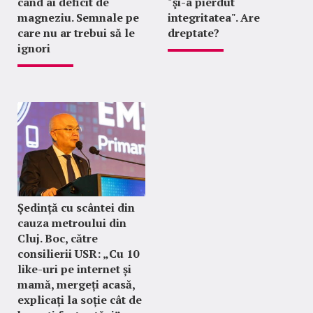
când ai deficit de
"şi-a pierdut
magneziu. Semnale pe
integritatea". Are
care nu ar trebui să le
dreptate?
ignori
Ședință cu scântei din
cauza metroului din
Cluj. Boc, către
consilierii USR: „Cu 10
like-uri pe internet și
mamă, mergeți acasă,
explicați la soție cât de