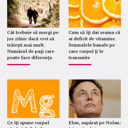
Cât trebuie să mergi pe
Cum să îți dai seama că
jos zilnic dacă vrei să
ai deficit de vitamine.
trăiești mai mult.
Semnalele banale pe
Numărul de pași care
care corpul ți le
poate face diferența
transmite
Ce îți spune corpul
Elon, supărat pe Nolan: