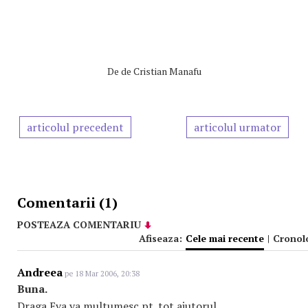
De
de Cristian Manafu
articolul precedent
articolul urmator
Comentarii (1)
POSTEAZA COMENTARIU
Afiseaza:
Cele mai recente
|
Cronol
Andreea
pe 18 Mar 2006, 20:38
Buna.
Draga Eva,va multumesc pt. tot ajutorul