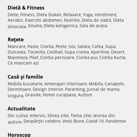
Dietă & Fitness
Diete
Fitness
Dieta Dukan
Relaxare
Yoga
Intretinere
,
,
,
,
,
,
Aerobic
Exercitii abdomen
Nutritie
Dieta de slabit
Dieta
,
,
,
,
Silueta
Dieta ketogenica
Sala de acasa
disociata
,
,
,
Reţete
Mancare
Paste
Ciorba
Peste
Sos
Salata
Cafea
Supa
,
,
,
,
,
,
,
,
Dulceata
Tocanita
Cocktail
Supa crema
Aperitive
Desert
,
,
,
,
,
,
Maioneza
Pilaf
Ciorba perisoare
Ciorba pui
Ciorba burta
,
,
,
,
,
Ce mancam azi
Casă şi familie
Mobila bucatarie
Amenajari interioare
Mobila
Canapele
,
,
,
,
Dormitoare
Design interior
Parenting
Jurnal de mama
,
,
,
Gravide
Femei curajoase
Autism
singura
,
,
,
Actualitate
Din culise
Interviu
Stirea zilei
Tema zilei
Iesirea din
,
,
,
,
Despărţiri celebre
Vesti Bune
Covid-19
Pandemie
autism
,
,
,
,
Horoscop