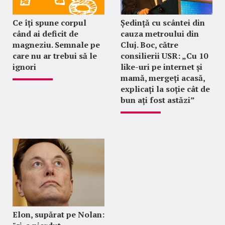
Ce îți spune corpul
Ședință cu scântei din
când ai deficit de
cauza metroului din
magneziu. Semnale pe
Cluj. Boc, către
care nu ar trebui să le
consilierii USR: „Cu 10
ignori
like-uri pe internet și
mamă, mergeți acasă,
explicați la soție cât de
bun ați fost astăzi”
Elon, supărat pe Nolan: