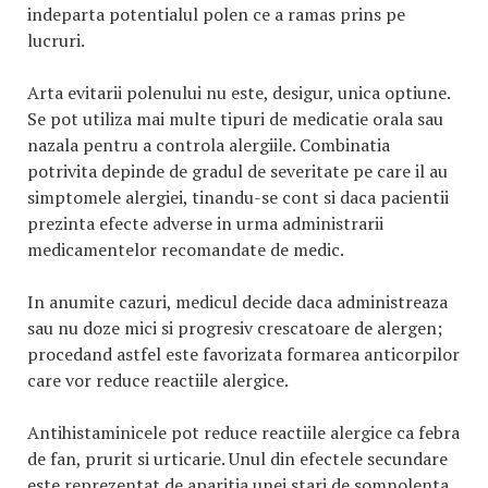
indeparta potentialul polen ce a ramas prins pe
lucruri.
Arta evitarii polenului nu este, desigur, unica optiune.
Se pot utiliza mai multe tipuri de medicatie orala sau
nazala pentru a controla alergiile. Combinatia
potrivita depinde de gradul de severitate pe care il au
simptomele alergiei, tinandu-se cont si daca pacientii
prezinta efecte adverse in urma administrarii
medicamentelor recomandate de medic.
In anumite cazuri, medicul decide daca administreaza
sau nu doze mici si progresiv crescatoare de alergen;
procedand astfel este favorizata formarea anticorpilor
care vor reduce reactiile alergice.
Antihistaminicele pot reduce reactiile alergice ca febra
de fan, prurit si urticarie. Unul din efectele secundare
este reprezentat de aparitia unei stari de somnolenta