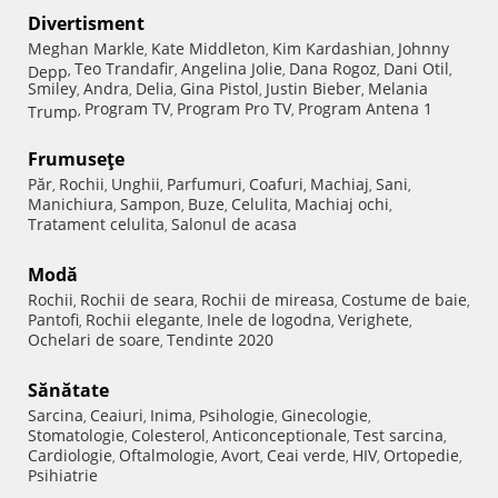
Divertisment
Meghan Markle
Kate Middleton
Kim Kardashian
Johnny
,
,
,
Teo Trandafir
Angelina Jolie
Dana Rogoz
Dani Otil
Depp
,
,
,
,
,
Smiley
Andra
Delia
Gina Pistol
Justin Bieber
Melania
,
,
,
,
,
Program TV
Program Pro TV
Program Antena 1
Trump
,
,
,
Frumuseţe
Păr
Rochii
Unghii
Parfumuri
Coafuri
Machiaj
Sani
,
,
,
,
,
,
,
Manichiura
Sampon
Buze
Celulita
Machiaj ochi
,
,
,
,
,
Tratament celulita
Salonul de acasa
,
Modă
Rochii
Rochii de seara
Rochii de mireasa
Costume de baie
,
,
,
,
Pantofi
Rochii elegante
Inele de logodna
Verighete
,
,
,
,
Ochelari de soare
Tendinte 2020
,
Sănătate
Sarcina
Ceaiuri
Inima
Psihologie
Ginecologie
,
,
,
,
,
Stomatologie
Colesterol
Anticonceptionale
Test sarcina
,
,
,
,
Cardiologie
Oftalmologie
Avort
Ceai verde
HIV
Ortopedie
,
,
,
,
,
,
Psihiatrie