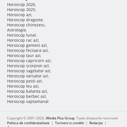
Horoscop 2026
,
Horoscop 2025
,
Horoscop azi
,
Horoscop dragoste
,
Horoscop chinezesc
,
Astrologie
,
Horoscop lunar
,
Horoscop rac azi
,
Horoscop gemeni azi
,
Horoscop fecioara azi
,
Horoscop taur azi
,
Horoscop capricorn azi
,
Horoscop scorpion azi
,
Horoscop sagetator azi
,
Horoscop varsator azi
,
Horoscop pesti azi
,
Horoscop leu azi
,
Horoscop balanta azi
,
Horoscop berbec azi
,
Horoscop saptamanal
Copyright © 2001-2026,
iMedia Plus Group
. Toate drepturile rezervate
Politica de confidențialitate
|
Termeni si conditii
|
Redacţia
|