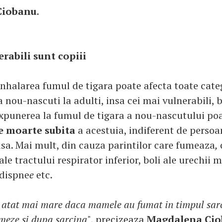
Ciobanu
.
rabili sunt copiii
nhalarea fumul de tigara poate afecta toate categ
 nou-nascuti la adulti, insa cei mai vulnerabili, b
Expunerea la fumul de tigara a nou-nascutului po
e moarte subita
a acestuia, indiferent de persoa
sa. Mai mult, din cauza parintilor care fumeaza
,
ale tractului respirator inferior, boli ale urechii m
 dispne
e
etc.
u atat mai mare daca mamele au fumat in timpul sarc
meze si dupa sarcina
", precizeaza
Magdalena Cio