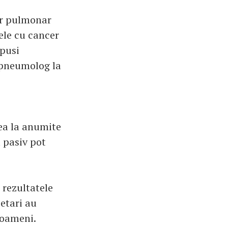
er pulmonar
ele cu cancer
xpusi
 pneumolog la
rea la anumite
 pasiv pot
 rezultatele
cetari au
 oameni.