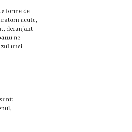
ite forme de
ratorii acute,
ut, deranjant
banu
ne
azul unei
 sunt:
enul,