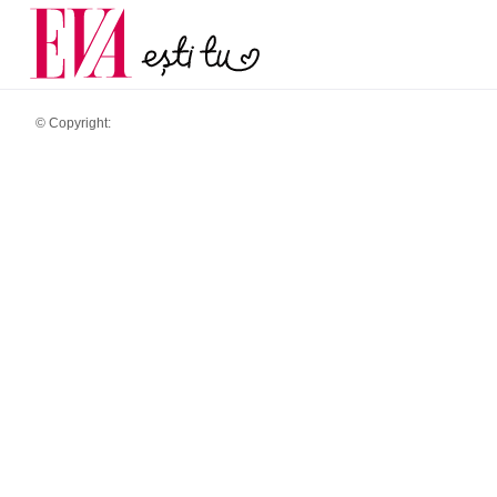
menopauză și când ar t
Carieră
la medic
Actualitate
© Copyright: