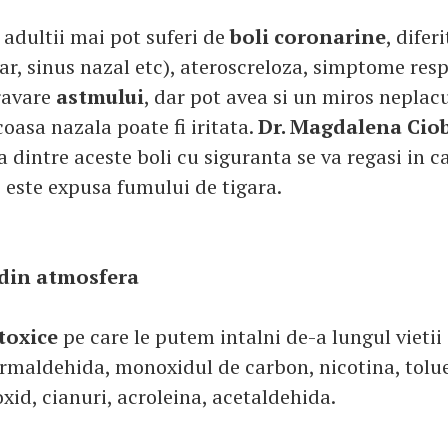
adultii mai pot suferi de
boli coronarine
, difer
, sinus nazal etc), ateroscreloza, simptome respi
ravare
astmului
, dar pot avea si un miros neplac
coasa nazala poate fi iritata.
Dr. Magdalena Cio
 dintre aceste boli cu siguranta se va regasi in c
 este expusa fumului de tigara.
 din atmosfera
toxice
pe care le putem intalni de-a lungul vietii
rmaldehida, monoxidul de carbon, nicotina, tolu
xid, cianuri, acroleina, acetaldehida.