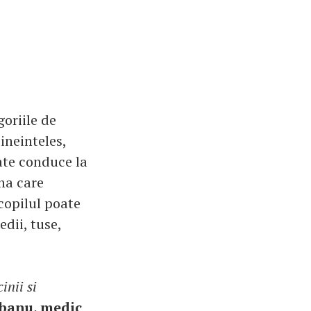
oriile de
ineinteles,
ate conduce la
na care
copilul poate
edii, tuse,
inii si
banu, medic