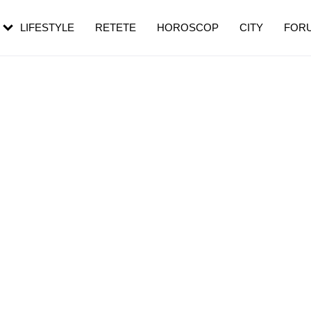
rebui să mergi
și 60 de ani. De ce te trezești mai des
pe măsură ce înaintezi în vârstă
LIFESTYLE
RETETE
HOROSCOP
CITY
FOR