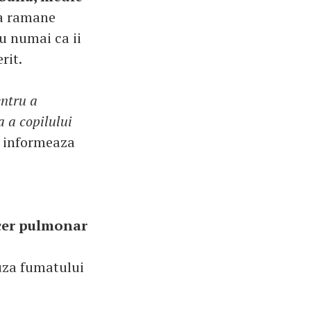
 a ramane
nu numai ca ii
rit.
entru a
a a copilului
e informeaza
ncer pulmonar
uza fumatului