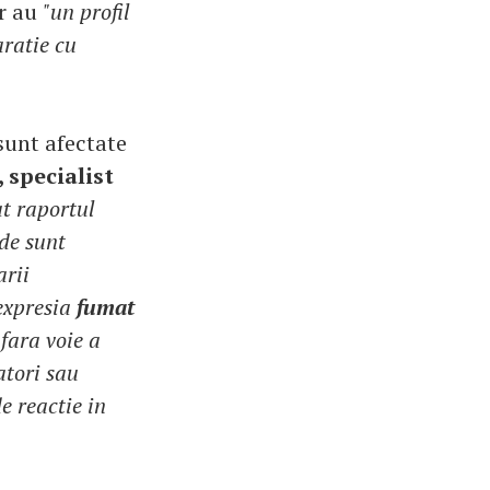
or au
"un profil
aratie cu
sunt afectate
 specialist
at raportul
nde sunt
arii
 expresia
fumat
fara voie a
atori sau
e reactie in