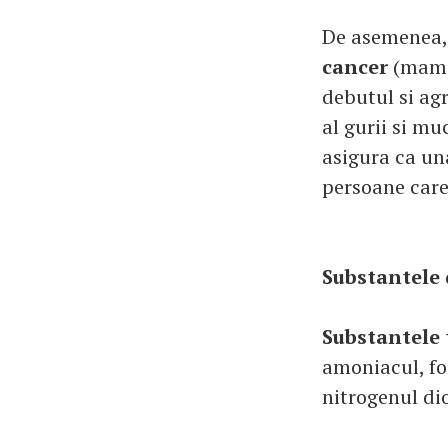
De asemenea, 
cancer
(mamar
debutul si ag
al gurii si mu
asigura ca una
persoane care
Substantele
Substantele 
amoniacul, fo
nitrogenul dio