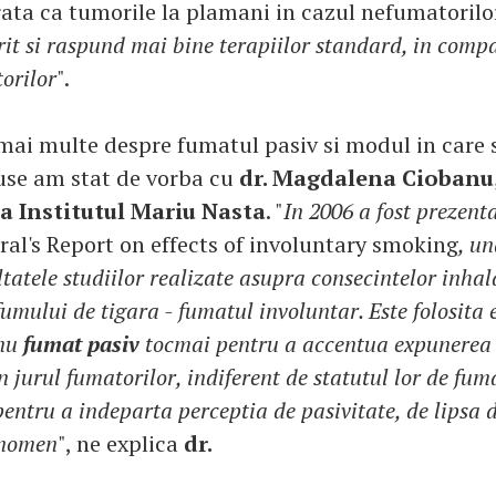
rata ca tumorile la plamani in cazul nefumatoril
rit si raspund mai bine terapiilor standard, in comp
orilor
".
 mai multe despre fumatul pasiv si modul in care 
use am stat de vorba cu
dr. Magdalena Ciobanu,
 Institutul Mariu Nasta
. "
In 2006 a fost prezent
al's Report on effects of involuntary smoking
, u
tatele studiilor realizate asupra consecintelor inhal
fumului de tigara - fumatul involuntar. Este folosita
nu
fumat pasiv
tocmai pentru a accentua expunerea 
 jurul fumatorilor, indiferent de statutul lor de fum
entru a indeparta perceptia de pasivitate, de lipsa d
enomen
", ne explica
dr.