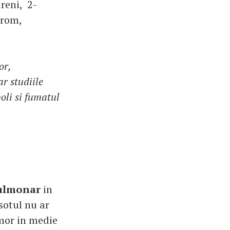
reni, 2-
crom,
or,
r studiile
oli si fumatul
 pulmonar
in
sotul nu ar
mor in medie