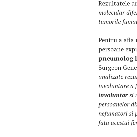
Rezultatele a
molecular dife
tumorile fumat
Pentru a afla
persoane exp
pneumolog la
Surgeon Gener
analizate rezul
involuntare a 
involuntar
si 
persoanelor din
nefumatori si p
fata acestui f