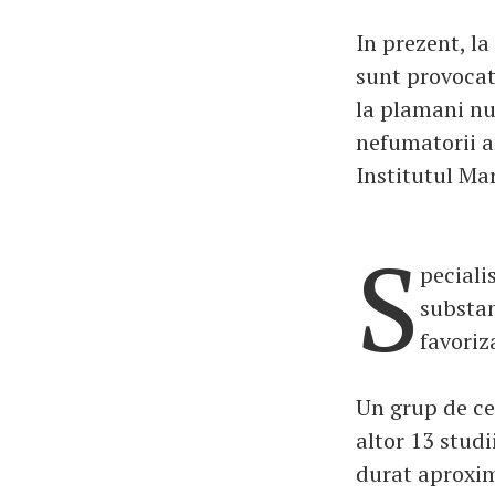
In prezent, l
sunt provocat
la plamani nu
nefumatorii a
Institutul Ma
S
peciali
substan
favoriz
Un grup de ce
altor 13 studi
durat aproxim