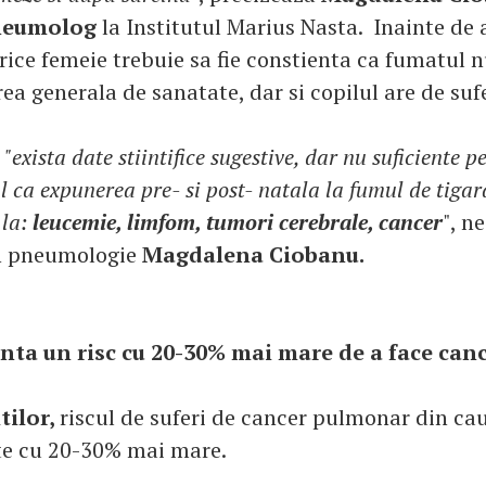
pneumolog
la Institutul Marius Nasta. Inainte de
rice femeie trebuie sa fie constienta ca fumatul 
ea generala de sanatate, dar si copilul are de sufe
,
"exista date stiintifice sugestive, dar nu suficiente p
l ca expunerea pre- si post- natala la fumul de tigar
 la:
leucemie, limfom, tumori cerebrale, cancer
", n
in pneumologie
Magdalena Ciobanu.
inta un risc cu 20-30% mai mare de a face ca
tilor,
riscul de suferi de cancer pulmonar din ca
te cu 20-30% mai mare.