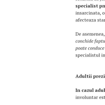
specialist 
insarcinata, o
afecteaza star
De asemenea
conchide faptu
poate conduce
specialistul 
Adultii prez
In cazul adul
involuntar es