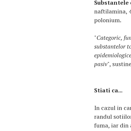
Substantele
naftilamina, 4
polonium.
"
Categoric, fum
substantelor t
epidemiologice
pasiv
", sustin
Stiati ca...
In cazul in ca
randul sotiil
fuma, iar din