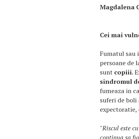
Magdalena 
Cei mai vulne
Fumatul sau i
persoane de la
sunt
copiii
. 
sindromul d
fumeaza in ca
suferi de boli 
expectoratie,
"
Riscul este c
continua sa fu