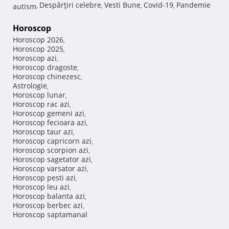
Despărţiri celebre
Vesti Bune
Covid-19
Pandemie
autism
,
,
,
,
Horoscop
Horoscop 2026
,
Horoscop 2025
,
Horoscop azi
,
Horoscop dragoste
,
Horoscop chinezesc
,
Astrologie
,
Horoscop lunar
,
Horoscop rac azi
,
Horoscop gemeni azi
,
Horoscop fecioara azi
,
Horoscop taur azi
,
Horoscop capricorn azi
,
Horoscop scorpion azi
,
Horoscop sagetator azi
,
Horoscop varsator azi
,
Horoscop pesti azi
,
Horoscop leu azi
,
Horoscop balanta azi
,
Horoscop berbec azi
,
Horoscop saptamanal