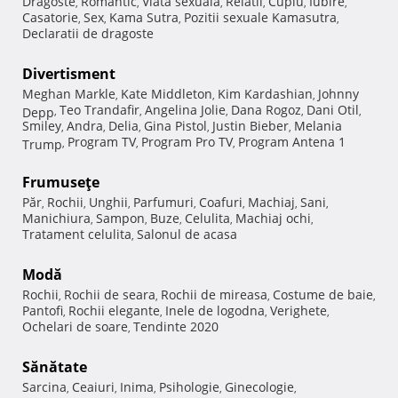
Dragoste
Romantic
Viata sexuala
Relatii
Cuplu
Iubire
,
,
,
,
,
,
Casatorie
Sex
Kama Sutra
Pozitii sexuale Kamasutra
,
,
,
,
Declaratii de dragoste
Divertisment
Meghan Markle
Kate Middleton
Kim Kardashian
Johnny
,
,
,
Teo Trandafir
Angelina Jolie
Dana Rogoz
Dani Otil
Depp
,
,
,
,
,
Smiley
Andra
Delia
Gina Pistol
Justin Bieber
Melania
,
,
,
,
,
Program TV
Program Pro TV
Program Antena 1
Trump
,
,
,
Frumuseţe
Păr
Rochii
Unghii
Parfumuri
Coafuri
Machiaj
Sani
,
,
,
,
,
,
,
Manichiura
Sampon
Buze
Celulita
Machiaj ochi
,
,
,
,
,
Tratament celulita
Salonul de acasa
,
Modă
Rochii
Rochii de seara
Rochii de mireasa
Costume de baie
,
,
,
,
Pantofi
Rochii elegante
Inele de logodna
Verighete
,
,
,
,
Ochelari de soare
Tendinte 2020
,
Sănătate
Sarcina
Ceaiuri
Inima
Psihologie
Ginecologie
,
,
,
,
,