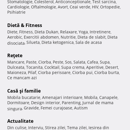
Stomatologie
Colesterol
Anticonceptionale
Test sarcina
,
,
,
,
Cardiologie
Oftalmologie
Avort
Ceai verde
HIV
Ortopedie
,
,
,
,
,
,
Psihiatrie
Dietă & Fitness
Diete
Fitness
Dieta Dukan
Relaxare
Yoga
Intretinere
,
,
,
,
,
,
Aerobic
Exercitii abdomen
Nutritie
Dieta de slabit
Dieta
,
,
,
,
Silueta
Dieta ketogenica
Sala de acasa
disociata
,
,
,
Reţete
Mancare
Paste
Ciorba
Peste
Sos
Salata
Cafea
Supa
,
,
,
,
,
,
,
,
Dulceata
Tocanita
Cocktail
Supa crema
Aperitive
Desert
,
,
,
,
,
,
Maioneza
Pilaf
Ciorba perisoare
Ciorba pui
Ciorba burta
,
,
,
,
,
Ce mancam azi
Casă şi familie
Mobila bucatarie
Amenajari interioare
Mobila
Canapele
,
,
,
,
Dormitoare
Design interior
Parenting
Jurnal de mama
,
,
,
Gravide
Femei curajoase
Autism
singura
,
,
,
Actualitate
Din culise
Interviu
Stirea zilei
Tema zilei
Iesirea din
,
,
,
,