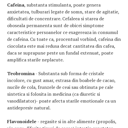
Cafeina
, substanta stimulanta, poate genera
anxietatea, tulburari legate de somn, stare de agitatie,
dificultati de concentrare. Cefaleea si starea de
oboseala permanenta sunt de obicei simptome
caracteristice persoanelor ce exagereaza in consumul
de cafeina. Cu toate ca, procentual vorbind, cafeina din
ciocolata este mai redusa decat cantitatea din cafea,
daca se suprapune peste un fundal extenuat, poate
amplifica starile neplacute.
Teobromina
- Substanta sub forma de cristale
incolore, cu gust amar, extrasa din boabele de cacao,
nucile de cola, frunzele de ceai sau obtinuta pe cale
sintetica si folosita in medicina (ca diuretic si
vasodilatator)- poate afecta starile emotionale ca un
antidepresiv natural.
Flavonoidele
- regasite si in alte alimente (propolis,