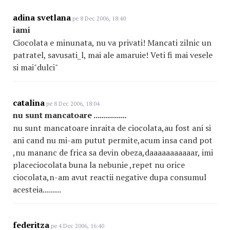
adina svetlana
pe 8 Dec 2006, 18:40
iami
Ciocolata e minunata, nu va privati! Mancati zilnic un
patratel, savusati_l, mai ale amaruie! Veti fi mai vesele
si mai"dulci"
catalina
pe 8 Dec 2006, 18:04
nu sunt mancatoare ................
nu sunt mancatoare inraita de ciocolata,au fost ani si
ani cand nu mi-am putut permite,acum insa cand pot
,nu mananc de frica sa devin obeza,daaaaaaaaaaar, imi
placeciocolata buna la nebunie ,repet nu orice
ciocolata,n-am avut reactii negative dupa consumul
acesteia.........
federitza
pe 4 Dec 2006, 16:40