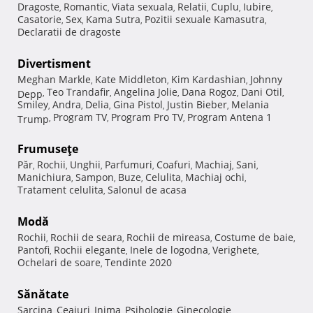
Dragoste
Romantic
Viata sexuala
Relatii
Cuplu
Iubire
,
,
,
,
,
,
Casatorie
Sex
Kama Sutra
Pozitii sexuale Kamasutra
,
,
,
,
Declaratii de dragoste
Divertisment
Meghan Markle
Kate Middleton
Kim Kardashian
Johnny
,
,
,
Teo Trandafir
Angelina Jolie
Dana Rogoz
Dani Otil
Depp
,
,
,
,
,
Smiley
Andra
Delia
Gina Pistol
Justin Bieber
Melania
,
,
,
,
,
Program TV
Program Pro TV
Program Antena 1
Trump
,
,
,
Frumuseţe
Păr
Rochii
Unghii
Parfumuri
Coafuri
Machiaj
Sani
,
,
,
,
,
,
,
Manichiura
Sampon
Buze
Celulita
Machiaj ochi
,
,
,
,
,
Tratament celulita
Salonul de acasa
,
Modă
Rochii
Rochii de seara
Rochii de mireasa
Costume de baie
,
,
,
,
Pantofi
Rochii elegante
Inele de logodna
Verighete
,
,
,
,
Ochelari de soare
Tendinte 2020
,
Sănătate
Sarcina
Ceaiuri
Inima
Psihologie
Ginecologie
,
,
,
,
,