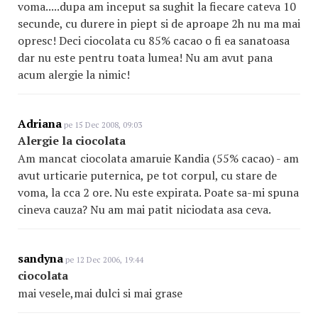
voma.....dupa am inceput sa sughit la fiecare cateva 10
secunde, cu durere in piept si de aproape 2h nu ma mai
opresc! Deci ciocolata cu 85% cacao o fi ea sanatoasa
dar nu este pentru toata lumea! Nu am avut pana
acum alergie la nimic!
Adriana
pe 15 Dec 2008, 09:03
Alergie la ciocolata
Am mancat ciocolata amaruie Kandia (55% cacao) - am
avut urticarie puternica, pe tot corpul, cu stare de
voma, la cca 2 ore. Nu este expirata. Poate sa-mi spuna
cineva cauza? Nu am mai patit niciodata asa ceva.
sandyna
pe 12 Dec 2006, 19:44
ciocolata
mai vesele,mai dulci si mai grase