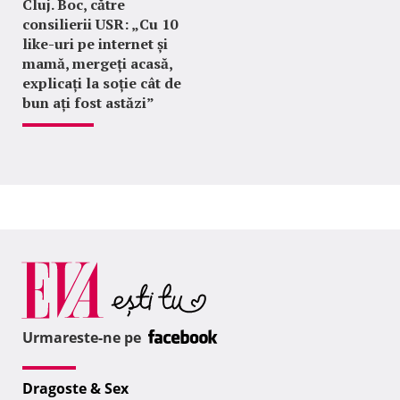
Cluj. Boc, către
consilierii USR: „Cu 10
like-uri pe internet și
mamă, mergeți acasă,
explicați la soție cât de
bun ați fost astăzi”
Urmareste-ne pe
Dragoste & Sex