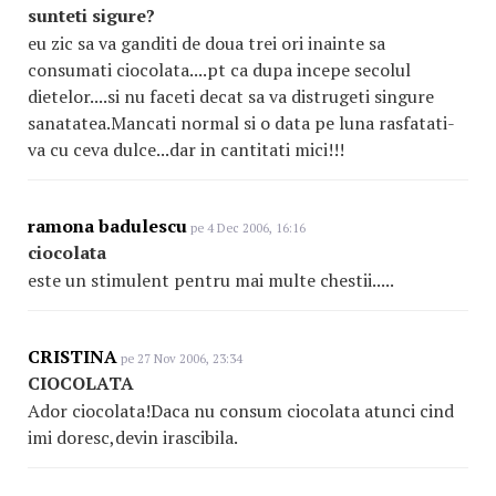
sunteti sigure?
eu zic sa va ganditi de doua trei ori inainte sa
consumati ciocolata....pt ca dupa incepe secolul
dietelor....si nu faceti decat sa va distrugeti singure
sanatatea.Mancati normal si o data pe luna rasfatati-
va cu ceva dulce...dar in cantitati mici!!!
ramona badulescu
pe 4 Dec 2006, 16:16
ciocolata
este un stimulent pentru mai multe chestii.....
CRISTINA
pe 27 Nov 2006, 23:34
CIOCOLATA
Ador ciocolata!Daca nu consum ciocolata atunci cind
imi doresc,devin irascibila.