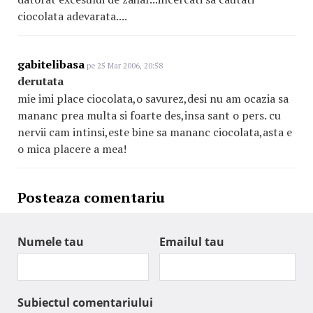
ciocolata adevarata....
gabitelibasa
pe 25 Mar 2006, 20:58
derutata
mie imi place ciocolata,o savurez,desi nu am ocazia sa
mananc prea multa si foarte des,insa sant o pers. cu
nervii cam intinsi,este bine sa mananc ciocolata,asta e
o mica placere a mea!
Posteaza comentariu
Numele tau
Emailul tau
Subiectul comentariului