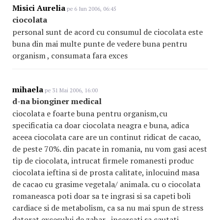
Misici Aurelia
pe 6 Iun 2006, 06:45
ciocolata
personal sunt de acord cu consumul de ciocolata este
buna din mai multe punte de vedere buna pentru
organism , consumata fara exces
mihaela
pe 31 Mai 2006, 16:00
d-na bionginer medical
ciocolata e foarte buna pentru organism,cu
specificatia ca doar ciocolata neagra e buna, adica
aceea ciocolata care are un continut ridicat de cacao,
de peste 70%. din pacate in romania, nu vom gasi acest
tip de ciocolata, intrucat firmele romanesti produc
ciocolata ieftina si de prosta calitate, inlocuind masa
de cacao cu grasime vegetala/ animala. cu o ciocolata
romaneasca poti doar sa te ingrasi si sa capeti boli
cardiace si de metabolism, ca sa nu mai spun de stress
datorat excesului de zahar...incercati sa cautati