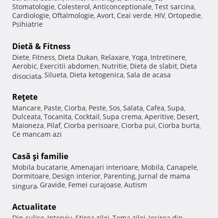
Stomatologie
Colesterol
Anticonceptionale
Test sarcina
,
,
,
,
Cardiologie
Oftalmologie
Avort
Ceai verde
HIV
Ortopedie
,
,
,
,
,
,
Psihiatrie
Dietă & Fitness
Diete
Fitness
Dieta Dukan
Relaxare
Yoga
Intretinere
,
,
,
,
,
,
Aerobic
Exercitii abdomen
Nutritie
Dieta de slabit
Dieta
,
,
,
,
Silueta
Dieta ketogenica
Sala de acasa
disociata
,
,
,
Reţete
Mancare
Paste
Ciorba
Peste
Sos
Salata
Cafea
Supa
,
,
,
,
,
,
,
,
Dulceata
Tocanita
Cocktail
Supa crema
Aperitive
Desert
,
,
,
,
,
,
Maioneza
Pilaf
Ciorba perisoare
Ciorba pui
Ciorba burta
,
,
,
,
,
Ce mancam azi
Casă şi familie
Mobila bucatarie
Amenajari interioare
Mobila
Canapele
,
,
,
,
Dormitoare
Design interior
Parenting
Jurnal de mama
,
,
,
Gravide
Femei curajoase
Autism
singura
,
,
,
Actualitate
Din culise
Interviu
Stirea zilei
Tema zilei
Iesirea din