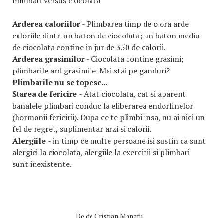
Plimbari versus ciocolata
Arderea caloriilor
- Plimbarea timp de o ora arde
caloriile dintr-un baton de ciocolata; un baton mediu
de ciocolata contine in jur de 350 de calorii.
Arderea grasimilor
- Ciocolata contine grasimi;
plimbarile ard grasimile. Mai stai pe ganduri?
Plimbarile nu se topesc...
Starea de fericire
- Atat ciocolata, cat si aparent
banalele plimbari conduc la eliberarea endorfinelor
(hormonii fericirii). Dupa ce te plimbi insa, nu ai nici un
fel de regret, suplimentar arzi si calorii.
Alergiile
- in timp ce multe persoane isi sustin ca sunt
alergici la ciocolata, alergiile la exercitii si plimbari
sunt inexistente.
De
de Cristian Manafu