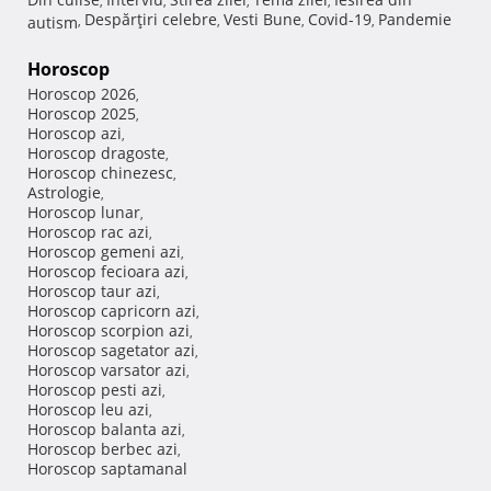
,
,
,
,
Despărţiri celebre
Vesti Bune
Covid-19
Pandemie
autism
,
,
,
,
Horoscop
Horoscop 2026
,
Horoscop 2025
,
Horoscop azi
,
Horoscop dragoste
,
Horoscop chinezesc
,
Astrologie
,
Horoscop lunar
,
Horoscop rac azi
,
Horoscop gemeni azi
,
Horoscop fecioara azi
,
Horoscop taur azi
,
Horoscop capricorn azi
,
Horoscop scorpion azi
,
Horoscop sagetator azi
,
Horoscop varsator azi
,
Horoscop pesti azi
,
Horoscop leu azi
,
Horoscop balanta azi
,
Horoscop berbec azi
,
Horoscop saptamanal