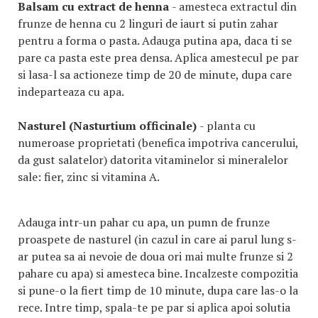
Balsam cu extract de henna
- amesteca extractul din
frunze de henna cu 2 linguri de iaurt si putin zahar
pentru a forma o pasta. Adauga putina apa, daca ti se
pare ca pasta este prea densa. Aplica amestecul pe par
si lasa-l sa actioneze timp de 20 de minute, dupa care
indeparteaza cu apa.
Nasturel (Nasturtium officinale)
- planta cu
numeroase proprietati (benefica impotriva cancerului,
da gust salatelor) datorita vitaminelor si mineralelor
sale: fier, zinc si vitamina A.
Adauga intr-un pahar cu apa, un pumn de frunze
proaspete de nasturel (in cazul in care ai parul lung s-
ar putea sa ai nevoie de doua ori mai multe frunze si 2
pahare cu apa) si amesteca bine. Incalzeste compozitia
si pune-o la fiert timp de 10 minute, dupa care las-o la
rece. Intre timp, spala-te pe par si aplica apoi solutia