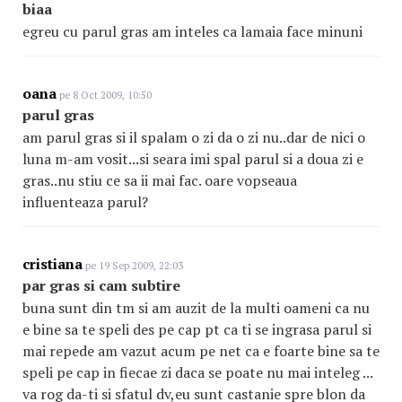
biaa
egreu cu parul gras am inteles ca lamaia face minuni
oana
pe 8 Oct 2009, 10:50
parul gras
am parul gras si il spalam o zi da o zi nu..dar de nici o
luna m-am vosit...si seara imi spal parul si a doua zi e
gras..nu stiu ce sa ii mai fac. oare vopseaua
influenteaza parul?
cristiana
pe 19 Sep 2009, 22:03
par gras si cam subtire
buna sunt din tm si am auzit de la multi oameni ca nu
e bine sa te speli des pe cap pt ca ti se ingrasa parul si
mai repede am vazut acum pe net ca e foarte bine sa te
speli pe cap in fiecae zi daca se poate nu mai inteleg ...
va rog da-ti si sfatul dv,eu sunt castanie spre blon da