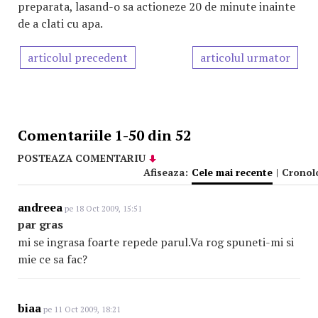
preparata, lasand-o sa actioneze 20 de minute inainte
de a clati cu apa.
articolul precedent
articolul urmator
Comentariile 1-50 din 52
POSTEAZA COMENTARIU
Afiseaza:
Cele mai recente
|
Cronol
andreea
pe 18 Oct 2009, 15:51
par gras
mi se ingrasa foarte repede parul.Va rog spuneti-mi si
mie ce sa fac?
biaa
pe 11 Oct 2009, 18:21