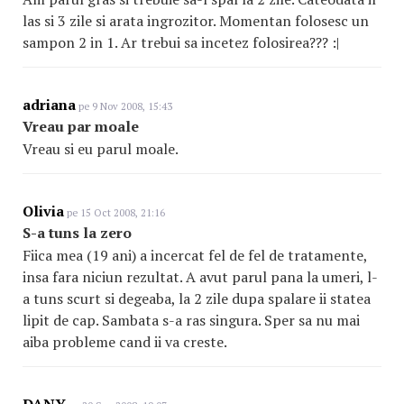
las si 3 zile si arata ingrozitor. Momentan folosesc un
sampon 2 in 1. Ar trebui sa incetez folosirea??? :|
adriana
pe 9 Nov 2008, 15:43
Vreau par moale
Vreau si eu parul moale.
Olivia
pe 15 Oct 2008, 21:16
S-a tuns la zero
Fiica mea (19 ani) a incercat fel de fel de tratamente,
insa fara niciun rezultat. A avut parul pana la umeri, l-
a tuns scurt si degeaba, la 2 zile dupa spalare ii statea
lipit de cap. Sambata s-a ras singura. Sper sa nu mai
aiba probleme cand ii va creste.