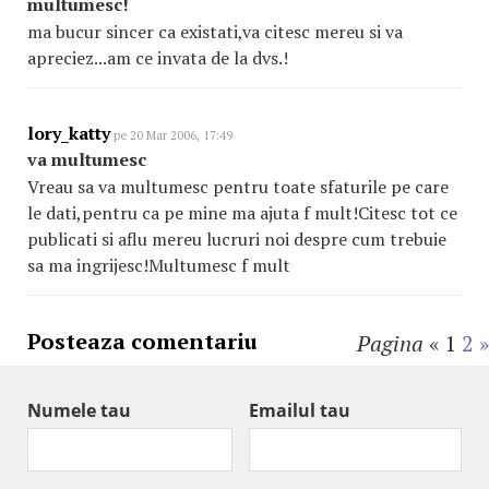
multumesc!
ma bucur sincer ca existati,va citesc mereu si va
apreciez...am ce invata de la dvs.!
lory_katty
pe 20 Mar 2006, 17:49
va multumesc
Vreau sa va multumesc pentru toate sfaturile pe care
le dati,pentru ca pe mine ma ajuta f mult!Citesc tot ce
publicati si aflu mereu lucruri noi despre cum trebuie
sa ma ingrijesc!Multumesc f mult
Posteaza comentariu
Pagina
«
1
2
»
Numele tau
Emailul tau