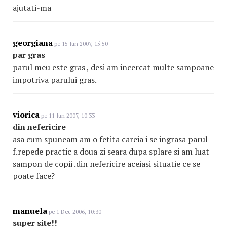
ajutati-ma
georgiana
pe 15 Iun 2007, 15:50
par gras
parul meu este gras , desi am incercat multe sampoane
impotriva parului gras.
viorica
pe 11 Iun 2007, 10:33
din nefericire
asa cum spuneam am o fetita careia i se ingrasa parul
f.repede practic a doua zi seara dupa splare si am luat
sampon de copii .din nefericire aceiasi situatie ce se
poate face?
manuela
pe 1 Dec 2006, 10:30
super site!!