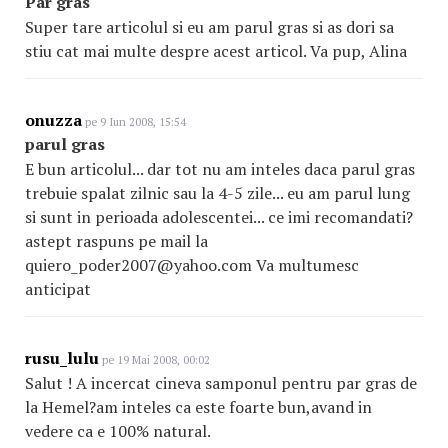
Par gras
Super tare articolul si eu am parul gras si as dori sa
stiu cat mai multe despre acest articol. Va pup, Alina
onuzza
pe 9 Iun 2008, 15:54
parul gras
E bun articolul... dar tot nu am inteles daca parul gras
trebuie spalat zilnic sau la 4-5 zile... eu am parul lung
si sunt in perioada adolescentei... ce imi recomandati?
astept raspuns pe mail la
quiero_poder2007@yahoo.com Va multumesc
anticipat
rusu_lulu
pe 19 Mai 2008, 00:02
Salut ! A incercat cineva samponul pentru par gras de
la Hemel?am inteles ca este foarte bun,avand in
vedere ca e 100% natural.