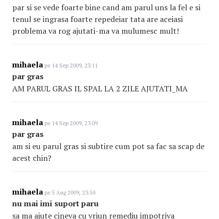
par si se vede foarte bine cand am parul uns la fel e si
tenul se ingrasa foarte repedeiar tata are aceiasi
problema va rog ajutati-ma va mulumesc mult!
mihaela
pe 14 Sep 2009, 23:11
par gras
AM PARUL GRAS IL SPAL LA 2 ZILE AJUTATI_MA
mihaela
pe 14 Sep 2009, 23:09
par gras
am si eu parul gras si subtire cum pot sa fac sa scap de
acest chin?
mihaela
pe 5 Aug 2009, 23:50
nu mai imi suport paru
sa ma ajute cineva cu vriun remediu impotriva