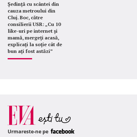
Ședință cu scântei din
cauza metroului din
Cluj. Boc, către
consilierii USR: „Cu 10
like-uri pe internet și
mamă, mergeți acasă,
explicați la soție cât de
bun ați fost astăzi”
Urmareste-ne pe