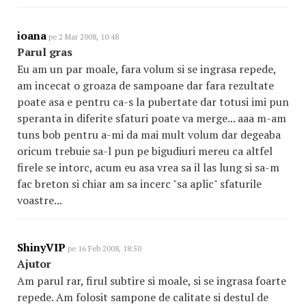
ioana
pe 2 Mar 2008, 10:48
Parul gras
Eu am un par moale, fara volum si se ingrasa repede,
am incecat o groaza de sampoane dar fara rezultate
poate asa e pentru ca-s la pubertate dar totusi imi pun
speranta in diferite sfaturi poate va merge... aaa m-am
tuns bob pentru a-mi da mai mult volum dar degeaba
oricum trebuie sa-l pun pe bigudiuri mereu ca altfel
firele se intorc, acum eu asa vrea sa il las lung si sa-m
fac breton si chiar am sa incerc "sa aplic" sfaturile
voastre...
ShinyVIP
pe 16 Feb 2008, 18:50
Ajutor
Am parul rar, firul subtire si moale, si se ingrasa foarte
repede. Am folosit sampone de calitate si destul de