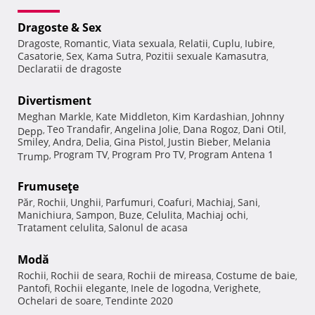
Dragoste & Sex
Dragoste
Romantic
Viata sexuala
Relatii
Cuplu
Iubire
,
,
,
,
,
,
Casatorie
Sex
Kama Sutra
Pozitii sexuale Kamasutra
,
,
,
,
Declaratii de dragoste
Divertisment
Meghan Markle
Kate Middleton
Kim Kardashian
Johnny
,
,
,
Teo Trandafir
Angelina Jolie
Dana Rogoz
Dani Otil
Depp
,
,
,
,
,
Smiley
Andra
Delia
Gina Pistol
Justin Bieber
Melania
,
,
,
,
,
Program TV
Program Pro TV
Program Antena 1
Trump
,
,
,
Frumuseţe
Păr
Rochii
Unghii
Parfumuri
Coafuri
Machiaj
Sani
,
,
,
,
,
,
,
Manichiura
Sampon
Buze
Celulita
Machiaj ochi
,
,
,
,
,
Tratament celulita
Salonul de acasa
,
Modă
Rochii
Rochii de seara
Rochii de mireasa
Costume de baie
,
,
,
,
Pantofi
Rochii elegante
Inele de logodna
Verighete
,
,
,
,
Ochelari de soare
Tendinte 2020
,