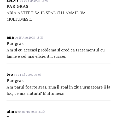
DANY
pe 20 Sep 2008, 19:07
PAR GRAS
ABIA ASTEPT SA IL SPAL CU LAMAIE. VA
MULTUMESC.
ana
pe 25 Aug 2008, 15:39
Par gras
Am si eu aceeasi problema si cred ca tratamentul cu
lamie e cel mai eficient... succes
teo
pe 24 Iul 2008, 00:36
Par gras
Am parul foarte gras, ziua il spal in ziua urmatoare ii la
loc, ce ma sfatuiti? Multumesc
alina
pe 28 Iun 2008, 23:55