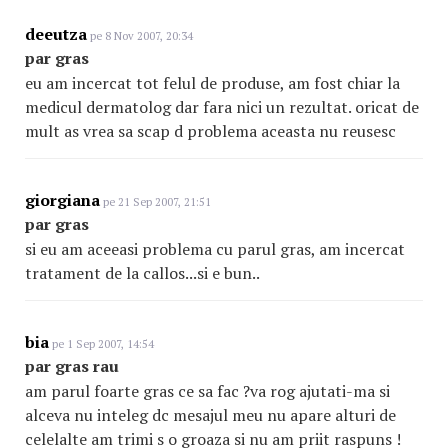
deeutza
pe 8 Nov 2007, 20:34
par gras
eu am incercat tot felul de produse, am fost chiar la
medicul dermatolog dar fara nici un rezultat. oricat de
mult as vrea sa scap d problema aceasta nu reusesc
giorgiana
pe 21 Sep 2007, 21:51
par gras
si eu am aceeasi problema cu parul gras, am incercat
tratament de la callos...si e bun..
bia
pe 1 Sep 2007, 14:54
par gras rau
am parul foarte gras ce sa fac ?va rog ajutati-ma si
alceva nu inteleg dc mesajul meu nu apare alturi de
celelalte am trimi s o groaza si nu am priit raspuns !