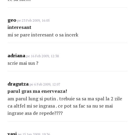
geo
pe 23 Feb 2009, 16:05
interesant
mi se pare interesant o sa incerk
adriana
pe 16 Feb 2009, 12:38
scrie mai sus ?
dragutza
pe 6 Feb 2009, 12:07
parul gras ma enerveaza!
am parul lung si putin . trebuie sa sa ma spal la 2 zile
ca altfel mi se ingrasa . ce pot sa fac sa nu se mai
ingrase asa de repede????
vasi
pe 15 Ian 2009, 19:36