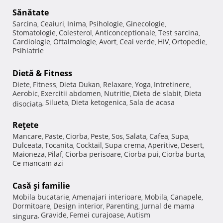
Sănătate
Sarcina
Ceaiuri
Inima
Psihologie
Ginecologie
,
,
,
,
,
Stomatologie
Colesterol
Anticonceptionale
Test sarcina
,
,
,
,
Cardiologie
Oftalmologie
Avort
Ceai verde
HIV
Ortopedie
,
,
,
,
,
,
Psihiatrie
Dietă & Fitness
Diete
Fitness
Dieta Dukan
Relaxare
Yoga
Intretinere
,
,
,
,
,
,
Aerobic
Exercitii abdomen
Nutritie
Dieta de slabit
Dieta
,
,
,
,
Silueta
Dieta ketogenica
Sala de acasa
disociata
,
,
,
Reţete
Mancare
Paste
Ciorba
Peste
Sos
Salata
Cafea
Supa
,
,
,
,
,
,
,
,
Dulceata
Tocanita
Cocktail
Supa crema
Aperitive
Desert
,
,
,
,
,
,
Maioneza
Pilaf
Ciorba perisoare
Ciorba pui
Ciorba burta
,
,
,
,
,
Ce mancam azi
Casă şi familie
Mobila bucatarie
Amenajari interioare
Mobila
Canapele
,
,
,
,
Dormitoare
Design interior
Parenting
Jurnal de mama
,
,
,
Gravide
Femei curajoase
Autism
singura
,
,
,