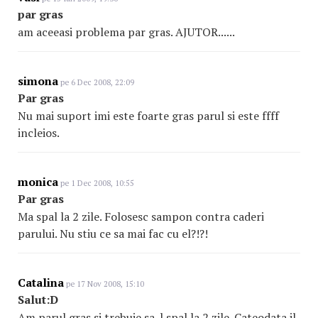
par gras
am aceeasi problema par gras. AJUTOR......
simona
pe 6 Dec 2008, 22:09
Par gras
Nu mai suport imi este foarte gras parul si este ffff
incleios.
monica
pe 1 Dec 2008, 10:55
Par gras
Ma spal la 2 zile. Folosesc sampon contra caderi
parului. Nu stiu ce sa mai fac cu el?!?!
Catalina
pe 17 Nov 2008, 15:10
Salut:D
Am parul gras si trebuie sa-l spal la 2 zile. Cateodata il