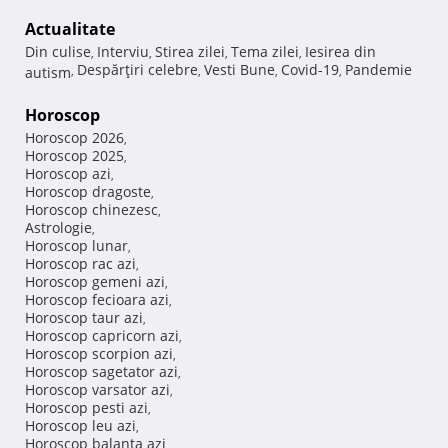
Actualitate
Din culise
Interviu
Stirea zilei
Tema zilei
Iesirea din
,
,
,
,
Despărţiri celebre
Vesti Bune
Covid-19
Pandemie
autism
,
,
,
,
Horoscop
Horoscop 2026
,
Horoscop 2025
,
Horoscop azi
,
Horoscop dragoste
,
Horoscop chinezesc
,
Astrologie
,
Horoscop lunar
,
Horoscop rac azi
,
Horoscop gemeni azi
,
Horoscop fecioara azi
,
Horoscop taur azi
,
Horoscop capricorn azi
,
Horoscop scorpion azi
,
Horoscop sagetator azi
,
Horoscop varsator azi
,
Horoscop pesti azi
,
Horoscop leu azi
,
Horoscop balanta azi
,