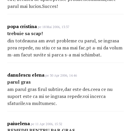
parul mai lucios.Succes!
popa cristina
pe 18 Mai 2006, 13:37
trebuie sa scap!
din totdeauna am avut probleme cu parul, se ingrasa
prea repede, nu stiu ce sa ma mai fac.pt a-mi da volum
m-am facut suvite si parca s-a mai schimbat.
danulescu elena
pe 30 Apr 2006, 14:46
parul gras
am parul gras firul subtire,dar este des.ceea ce nu
suport este ca mi se ingrasa repede.voi incerca
sfaturile.va multumesc.
paiuelena
pe 11 Apr 2006, 15:32
REMEDII PENTRU PAR GRAS