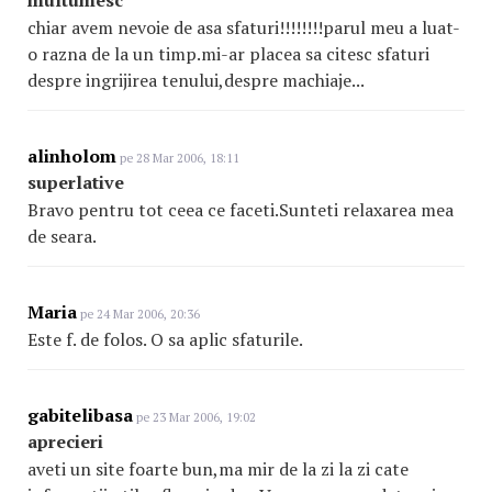
multumesc
chiar avem nevoie de asa sfaturi!!!!!!!!parul meu a luat-
o razna de la un timp.mi-ar placea sa citesc sfaturi
despre ingrijirea tenului,despre machiaje...
alinholom
pe 28 Mar 2006, 18:11
superlative
Bravo pentru tot ceea ce faceti.Sunteti relaxarea mea
de seara.
Maria
pe 24 Mar 2006, 20:36
Este f. de folos. O sa aplic sfaturile.
gabitelibasa
pe 23 Mar 2006, 19:02
aprecieri
aveti un site foarte bun,ma mir de la zi la zi cate