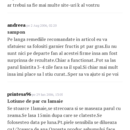
ar trebui sa fie mai multe site-uri k al vostru
andreea
pe 2 Aug 2006, 02:20
sampon
Pe langa remediile recomandate in articol eu va
sfatuiesc sa folositi garnier fructis pt par gras.Eu nu
sunt nici pe departe fan al acestei firme insa am fost
surprinsa de rezultate.Chiar a functionat..Pot sa las
parul linistita 3-4 zile fara sa il spal.Si chiar mai mult
insa imi place sa l stiu curat..Sper sa va ajute si pe voi
printesa96
pe 29 Iun 2006, 13:05
Lotiune de par cu lamaie
Se stoarce 1lamaie,se strecoara si se maseaza parul cu
zeama.Se lasa 15min dupa care se clateste.Se
folosesteo data pe luna.Pt.piele sensibila se dilueaza
cu1/2ceasca de apa.Opreste produc.sebumului,face