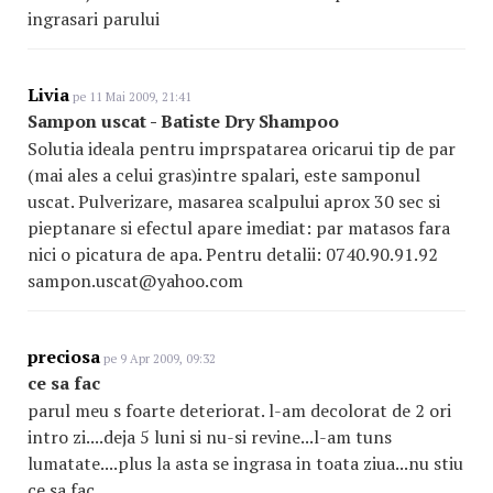
ingrasari parului
Livia
pe 11 Mai 2009, 21:41
Sampon uscat - Batiste Dry Shampoo
Solutia ideala pentru imprspatarea oricarui tip de par
(mai ales a celui gras)intre spalari, este samponul
uscat. Pulverizare, masarea scalpului aprox 30 sec si
pieptanare si efectul apare imediat: par matasos fara
nici o picatura de apa. Pentru detalii: 0740.90.91.92
sampon.uscat@yahoo.com
preciosa
pe 9 Apr 2009, 09:32
ce sa fac
parul meu s foarte deteriorat. l-am decolorat de 2 ori
intro zi....deja 5 luni si nu-si revine...l-am tuns
lumatate....plus la asta se ingrasa in toata ziua...nu stiu
ce sa fac....