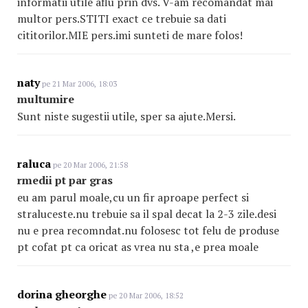
informatii utile aflu prin dvs. V-am recomandat mai
multor pers.STITI exact ce trebuie sa dati
cititorilor.MIE pers.imi sunteti de mare folos!
naty
pe 21 Mar 2006, 18:03
multumire
Sunt niste sugestii utile, sper sa ajute.Mersi.
raluca
pe 20 Mar 2006, 21:58
rmedii pt par gras
eu am parul moale,cu un fir aproape perfect si
straluceste.nu trebuie sa il spal decat la 2-3 zile.desi
nu e prea recomndat.nu folosesc tot felu de produse
pt cofat pt ca oricat as vrea nu sta ,e prea moale
dorina gheorghe
pe 20 Mar 2006, 18:52