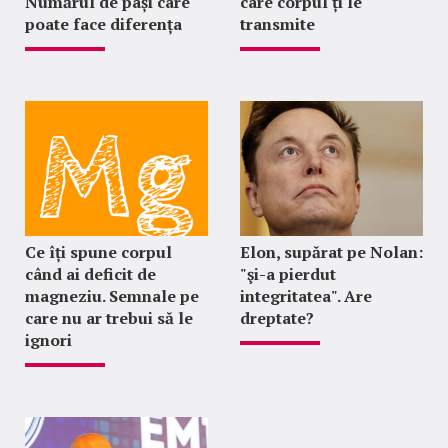
Numărul de pași care
care corpul ți le
poate face diferența
transmite
Ce îți spune corpul
Elon, supărat pe Nolan:
când ai deficit de
"şi-a pierdut
magneziu. Semnale pe
integritatea". Are
care nu ar trebui să le
dreptate?
ignori