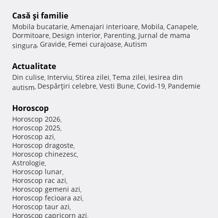
Casă şi familie
Mobila bucatarie
Amenajari interioare
Mobila
Canapele
,
,
,
,
Dormitoare
Design interior
Parenting
Jurnal de mama
,
,
,
Gravide
Femei curajoase
Autism
singura
,
,
,
Actualitate
Din culise
Interviu
Stirea zilei
Tema zilei
Iesirea din
,
,
,
,
Despărţiri celebre
Vesti Bune
Covid-19
Pandemie
autism
,
,
,
,
Horoscop
Horoscop 2026
,
Horoscop 2025
,
Horoscop azi
,
Horoscop dragoste
,
Horoscop chinezesc
,
Astrologie
,
Horoscop lunar
,
Horoscop rac azi
,
Horoscop gemeni azi
,
Horoscop fecioara azi
,
Horoscop taur azi
,
Horoscop capricorn azi
,