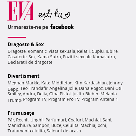
Urmareste-ne pe
Dragoste & Sex
Dragoste
Romantic
Viata sexuala
Relatii
Cuplu
Iubire
,
,
,
,
,
,
Casatorie
Sex
Kama Sutra
Pozitii sexuale Kamasutra
,
,
,
,
Declaratii de dragoste
Divertisment
Meghan Markle
Kate Middleton
Kim Kardashian
Johnny
,
,
,
Teo Trandafir
Angelina Jolie
Dana Rogoz
Dani Otil
Depp
,
,
,
,
,
Smiley
Andra
Delia
Gina Pistol
Justin Bieber
Melania
,
,
,
,
,
Program TV
Program Pro TV
Program Antena 1
Trump
,
,
,
Frumuseţe
Păr
Rochii
Unghii
Parfumuri
Coafuri
Machiaj
Sani
,
,
,
,
,
,
,
Manichiura
Sampon
Buze
Celulita
Machiaj ochi
,
,
,
,
,
Tratament celulita
Salonul de acasa
,