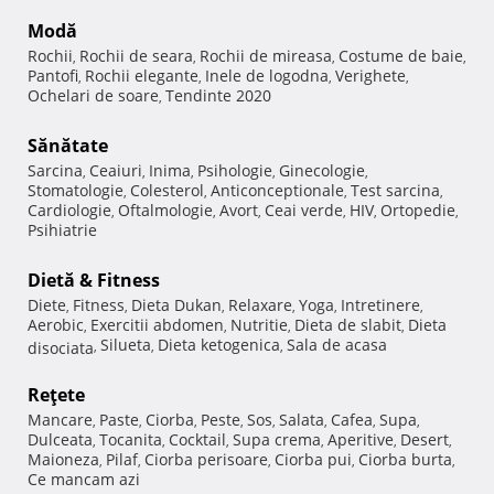
Modă
Rochii
Rochii de seara
Rochii de mireasa
Costume de baie
,
,
,
,
Pantofi
Rochii elegante
Inele de logodna
Verighete
,
,
,
,
Ochelari de soare
Tendinte 2020
,
Sănătate
Sarcina
Ceaiuri
Inima
Psihologie
Ginecologie
,
,
,
,
,
Stomatologie
Colesterol
Anticonceptionale
Test sarcina
,
,
,
,
Cardiologie
Oftalmologie
Avort
Ceai verde
HIV
Ortopedie
,
,
,
,
,
,
Psihiatrie
Dietă & Fitness
Diete
Fitness
Dieta Dukan
Relaxare
Yoga
Intretinere
,
,
,
,
,
,
Aerobic
Exercitii abdomen
Nutritie
Dieta de slabit
Dieta
,
,
,
,
Silueta
Dieta ketogenica
Sala de acasa
disociata
,
,
,
Reţete
Mancare
Paste
Ciorba
Peste
Sos
Salata
Cafea
Supa
,
,
,
,
,
,
,
,
Dulceata
Tocanita
Cocktail
Supa crema
Aperitive
Desert
,
,
,
,
,
,
Maioneza
Pilaf
Ciorba perisoare
Ciorba pui
Ciorba burta
,
,
,
,
,
Ce mancam azi