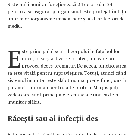
Sistemul imunitar funcționează 24 de ore din 24
pentru a se asigura că organismul este protejat în fața
unor microorganisme invadatoare și a altor factori de
mediu.
E
ste principalul scut al corpului în fața bolilor
infecțioase și a diverselor afecțiuni care pot
provoca deces prematur. De aceea, funcționarea
sa este vitală pentru supraviețuire. Totuși, atunci când
sistemul imunitar este slăbit nu mai poate funcționa în
parametri normali pentru a te proteja. Mai jos poți
vedea care sunt principalele semne ale unui sistem
imunitar slăbit.
Răcești sau ai infecții des
Este normal să răcești sau să ai infecții de 1-3 ori pe an.