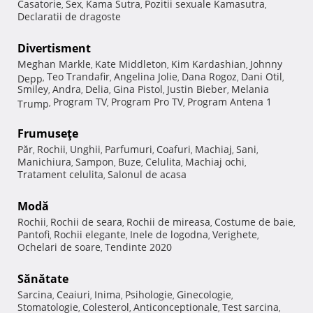
Casatorie
Sex
Kama Sutra
Pozitii sexuale Kamasutra
,
,
,
,
Declaratii de dragoste
Divertisment
Meghan Markle
Kate Middleton
Kim Kardashian
Johnny
,
,
,
Teo Trandafir
Angelina Jolie
Dana Rogoz
Dani Otil
Depp
,
,
,
,
,
Smiley
Andra
Delia
Gina Pistol
Justin Bieber
Melania
,
,
,
,
,
Program TV
Program Pro TV
Program Antena 1
Trump
,
,
,
Frumuseţe
Păr
Rochii
Unghii
Parfumuri
Coafuri
Machiaj
Sani
,
,
,
,
,
,
,
Manichiura
Sampon
Buze
Celulita
Machiaj ochi
,
,
,
,
,
Tratament celulita
Salonul de acasa
,
Modă
Rochii
Rochii de seara
Rochii de mireasa
Costume de baie
,
,
,
,
Pantofi
Rochii elegante
Inele de logodna
Verighete
,
,
,
,
Ochelari de soare
Tendinte 2020
,
Sănătate
Sarcina
Ceaiuri
Inima
Psihologie
Ginecologie
,
,
,
,
,
Stomatologie
Colesterol
Anticonceptionale
Test sarcina
,
,
,
,