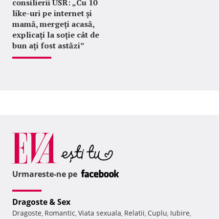
consilierii USR: „Cu 10
like-uri pe internet și
mamă, mergeți acasă,
explicați la soție cât de
bun ați fost astăzi”
Urmareste-ne pe
Dragoste & Sex
Dragoste
Romantic
Viata sexuala
Relatii
Cuplu
Iubire
,
,
,
,
,
,