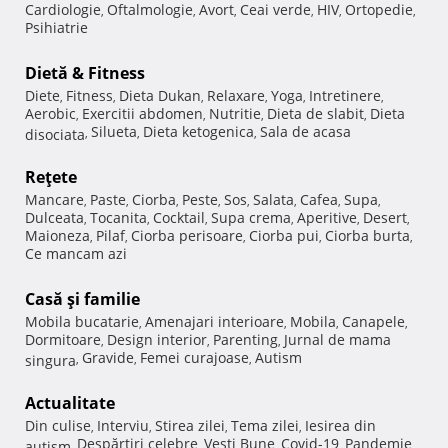
Cardiologie
Oftalmologie
Avort
Ceai verde
HIV
Ortopedie
,
,
,
,
,
,
Psihiatrie
Dietă & Fitness
Diete
Fitness
Dieta Dukan
Relaxare
Yoga
Intretinere
,
,
,
,
,
,
Aerobic
Exercitii abdomen
Nutritie
Dieta de slabit
Dieta
,
,
,
,
Silueta
Dieta ketogenica
Sala de acasa
disociata
,
,
,
Reţete
Mancare
Paste
Ciorba
Peste
Sos
Salata
Cafea
Supa
,
,
,
,
,
,
,
,
Dulceata
Tocanita
Cocktail
Supa crema
Aperitive
Desert
,
,
,
,
,
,
Maioneza
Pilaf
Ciorba perisoare
Ciorba pui
Ciorba burta
,
,
,
,
,
Ce mancam azi
Casă şi familie
Mobila bucatarie
Amenajari interioare
Mobila
Canapele
,
,
,
,
Dormitoare
Design interior
Parenting
Jurnal de mama
,
,
,
Gravide
Femei curajoase
Autism
singura
,
,
,
Actualitate
Din culise
Interviu
Stirea zilei
Tema zilei
Iesirea din
,
,
,
,
Despărţiri celebre
Vesti Bune
Covid-19
Pandemie
autism
,
,
,
,