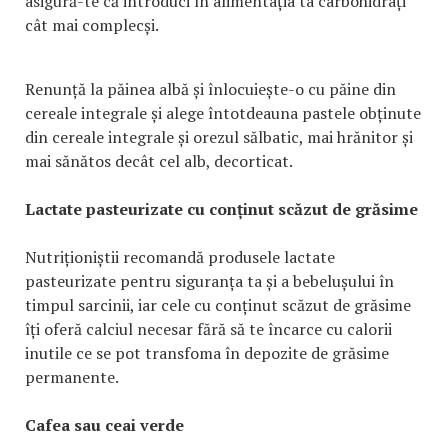
asigură-te că introduci în alimentația ta carbohidrați
cât mai complecși.
Renunță la păinea albă și înlocuiește-o cu păine din
cereale integrale și alege întotdeauna pastele obținute
din cereale integrale și orezul sălbatic, mai hrănitor și
mai sănătos decât cel alb, decorticat.
Lactate pasteurizate cu conținut scăzut de grăsime
Nutriționiștii recomandă produsele lactate
pasteurizate pentru siguranța ta și a bebelușului în
timpul sarcinii, iar cele cu conținut scăzut de grăsime
îți oferă calciul necesar fără să te încarce cu calorii
inutile ce se pot transfoma în depozite de grăsime
permanente.
Cafea sau ceai verde