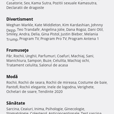
Casatorie
Sex
Kama Sutra
Pozitii sexuale Kamasutra
,
,
,
,
Declaratii de dragoste
Divertisment
Meghan Markle
Kate Middleton
Kim Kardashian
Johnny
,
,
,
Teo Trandafir
Angelina Jolie
Dana Rogoz
Dani Otil
Depp
,
,
,
,
,
Smiley
Andra
Delia
Gina Pistol
Justin Bieber
Melania
,
,
,
,
,
Program TV
Program Pro TV
Program Antena 1
Trump
,
,
,
Frumuseţe
Păr
Rochii
Unghii
Parfumuri
Coafuri
Machiaj
Sani
,
,
,
,
,
,
,
Manichiura
Sampon
Buze
Celulita
Machiaj ochi
,
,
,
,
,
Tratament celulita
Salonul de acasa
,
Modă
Rochii
Rochii de seara
Rochii de mireasa
Costume de baie
,
,
,
,
Pantofi
Rochii elegante
Inele de logodna
Verighete
,
,
,
,
Ochelari de soare
Tendinte 2020
,
Sănătate
Sarcina
Ceaiuri
Inima
Psihologie
Ginecologie
,
,
,
,
,
Stomatologie
Colesterol
Anticonceptionale
Test sarcina
,
,
,
,