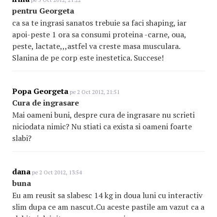
pe 5 Oct 2012, 21:22
pentru Georgeta
ca sa te ingrasi sanatos trebuie sa faci shaping, iar
apoi-peste 1 ora sa consumi proteina -carne, oua,
peste, lactate,,,astfel va creste masa musculara.
Slanina de pe corp este inestetica. Succese!
Popa Georgeta
pe 2 Oct 2012, 21:51
Cura de ingrasare
Mai oameni buni, despre cura de ingrasare nu scrieti
niciodata nimic? Nu stiati ca exista si oameni foarte
slabi?
dana
pe 2 Oct 2012, 13:54
buna
Eu am reusit sa slabesc 14 kg in doua luni cu interactiv
slim dupa ce am nascut.Cu aceste pastile am vazut ca a