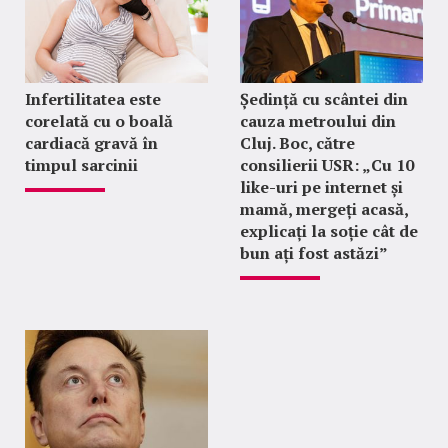
Infertilitatea este
Ședință cu scântei din
corelată cu o boală
cauza metroului din
cardiacă gravă în
Cluj. Boc, către
timpul sarcinii
consilierii USR: „Cu 10
like-uri pe internet și
mamă, mergeți acasă,
explicați la soție cât de
bun ați fost astăzi”