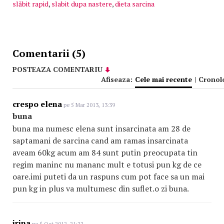
slăbit rapid
,
slabit dupa nastere
,
dieta sarcina
Comentarii (5)
POSTEAZA COMENTARIU
Afiseaza:
Cele mai recente
|
Cronol
crespo elena
pe 5 Mar 2013, 13:39
buna
buna ma numesc elena sunt insarcinata am 28 de
saptamani de sarcina cand am ramas insarcinata
aveam 60kg acum am 84 sunt putin preocupata tin
regim maninc nu mananc mult e totusi pun kg de ce
oare.imi puteti da un raspuns cum pot face sa un mai
pun kg in plus va multumesc din suflet.o zi buna.
irina