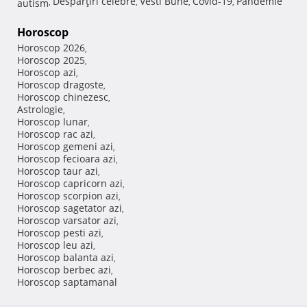
Despărţiri celebre
Vesti Bune
Covid-19
Pandemie
autism
,
,
,
,
Horoscop
Horoscop 2026
,
Horoscop 2025
,
Horoscop azi
,
Horoscop dragoste
,
Horoscop chinezesc
,
Astrologie
,
Horoscop lunar
,
Horoscop rac azi
,
Horoscop gemeni azi
,
Horoscop fecioara azi
,
Horoscop taur azi
,
Horoscop capricorn azi
,
Horoscop scorpion azi
,
Horoscop sagetator azi
,
Horoscop varsator azi
,
Horoscop pesti azi
,
Horoscop leu azi
,
Horoscop balanta azi
,
Horoscop berbec azi
,
Horoscop saptamanal