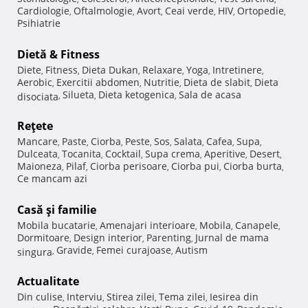
Cardiologie
Oftalmologie
Avort
Ceai verde
HIV
Ortopedie
,
,
,
,
,
,
Psihiatrie
Dietă & Fitness
Diete
Fitness
Dieta Dukan
Relaxare
Yoga
Intretinere
,
,
,
,
,
,
Aerobic
Exercitii abdomen
Nutritie
Dieta de slabit
Dieta
,
,
,
,
Silueta
Dieta ketogenica
Sala de acasa
disociata
,
,
,
Reţete
Mancare
Paste
Ciorba
Peste
Sos
Salata
Cafea
Supa
,
,
,
,
,
,
,
,
Dulceata
Tocanita
Cocktail
Supa crema
Aperitive
Desert
,
,
,
,
,
,
Maioneza
Pilaf
Ciorba perisoare
Ciorba pui
Ciorba burta
,
,
,
,
,
Ce mancam azi
Casă şi familie
Mobila bucatarie
Amenajari interioare
Mobila
Canapele
,
,
,
,
Dormitoare
Design interior
Parenting
Jurnal de mama
,
,
,
Gravide
Femei curajoase
Autism
singura
,
,
,
Actualitate
Din culise
Interviu
Stirea zilei
Tema zilei
Iesirea din
,
,
,
,