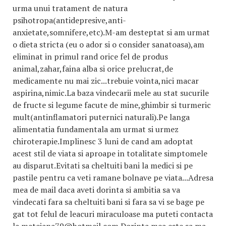
urma unui tratament de natura
psihotropa(antidepresive,anti-
anxietate,somnifere,etc).M-am desteptat si am urmat
o dieta stricta (eu o ador si o consider sanatoasa),am
eliminat in primul rand orice fel de produs
animal,zahar,faina alba si orice prelucrat,de
medicamente nu mai zic...trebuie vointa,nici macar
aspirina,nimic.La baza vindecarii mele au stat sucurile
de fructe si legume facute de mine,ghimbir si turmeric
mult(antinflamatori puternici naturali).Pe langa
alimentatia fundamentala am urmat si urmez
chiroterapie.Implinesc 3 luni de cand am adoptat
acest stil de viata si aproape in totalitate simptomele
au disparut.Evitati sa cheltuiti bani la medici si pe
pastile pentru ca veti ramane bolnave pe viata...Adresa
mea de mail daca aveti dorinta si ambitia sa va
vindecati fara sa cheltuiti bani si fara sa vi se bage pe
gat tot felul de leacuri miraculoase ma puteti contacta