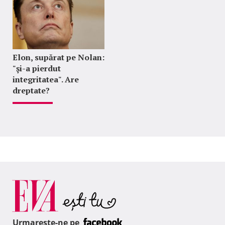
Elon, supărat pe Nolan:
"şi-a pierdut
integritatea". Are
dreptate?
Urmareste-ne pe