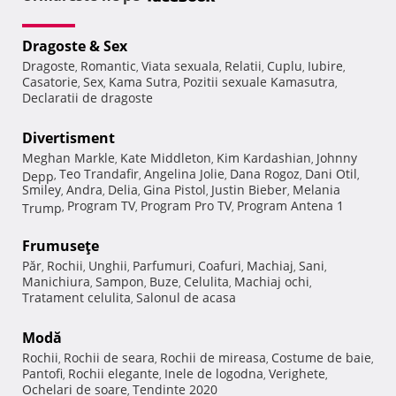
Dragoste & Sex
Dragoste
Romantic
Viata sexuala
Relatii
Cuplu
Iubire
,
,
,
,
,
,
Casatorie
Sex
Kama Sutra
Pozitii sexuale Kamasutra
,
,
,
,
Declaratii de dragoste
Divertisment
Meghan Markle
Kate Middleton
Kim Kardashian
Johnny
,
,
,
Teo Trandafir
Angelina Jolie
Dana Rogoz
Dani Otil
Depp
,
,
,
,
,
Smiley
Andra
Delia
Gina Pistol
Justin Bieber
Melania
,
,
,
,
,
Program TV
Program Pro TV
Program Antena 1
Trump
,
,
,
Frumuseţe
Păr
Rochii
Unghii
Parfumuri
Coafuri
Machiaj
Sani
,
,
,
,
,
,
,
Manichiura
Sampon
Buze
Celulita
Machiaj ochi
,
,
,
,
,
Tratament celulita
Salonul de acasa
,
Modă
Rochii
Rochii de seara
Rochii de mireasa
Costume de baie
,
,
,
,
Pantofi
Rochii elegante
Inele de logodna
Verighete
,
,
,
,
Ochelari de soare
Tendinte 2020
,