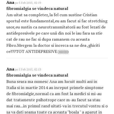
Ana
pe 5 Feb 2015, 02:19
fibromialgia se vindeca natural
Am uitat sa completez,la fel cum sustine Cristian
sportul este fundamental,eu am facut si fac stretching
usor,eu sustin ca neurotransmitatorii au fost lezati de
antidepresivele pe care unii din noi le iau fara sa stie
cat de rau ne fac si dupa ramanem cu aceasta
Fibro.Mergem la doctor si incerca sa ne dea ,ghiciti
ce???TOT ANTIDEPRESIVE:))))))))
Ana
pe 5 Feb 2015, 02:13
fibromialgia se vindeca natural
Buna seara ma numesc Ana am lucuit multi ani in
Italia si in martie 2014 au inceput primele simptome
de fibromialgie,normal ca am fost la medici si mi-au
dat tratamente psihotrope care m-au facut sa stau
mai rau...in primul rand uitati-va in trecutul vostru si o
sa va dati seama toate ca aceasta "boala " a aparut in