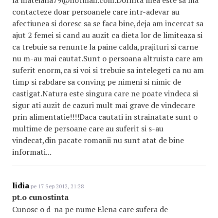
la mateiana79@hotmail.com.Dorinta mea este sa ma
contacteze doar persoanele care intr-adevar au
afectiunea si doresc sa se faca bine,deja am incercat sa
ajut 2 femei si cand au auzit ca dieta lor de limiteaza si
ca trebuie sa renunte la paine calda,prajituri si carne
nu m-au mai cautat.Sunt o persoana altruista care am
suferit enorm,ca si voi si trebuie sa intelegeti ca nu am
timp si rabdare sa conving pe nimeni si nimic de
castigat.Natura este singura care ne poate vindeca si
sigur ati auzit de cazuri mult mai grave de vindecare
prin alimentatie!!!!Daca cautati in strainatate sunt o
multime de persoane care au suferit si s-au
vindecat,din pacate romanii nu sunt atat de bine
informati...
lidia
pe 17 Sep 2012, 21:28
pt.o cunostinta
Cunosc o d-na pe nume Elena care sufera de