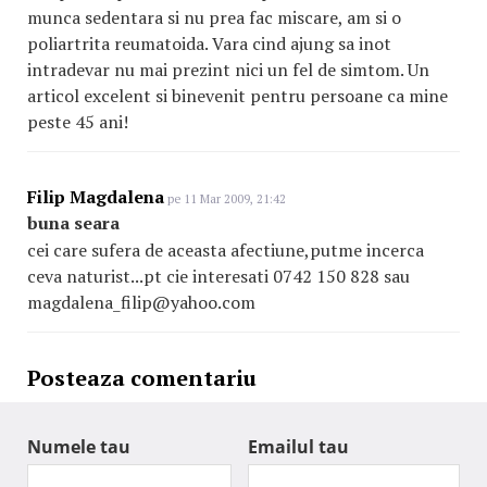
munca sedentara si nu prea fac miscare, am si o
poliartrita reumatoida. Vara cind ajung sa inot
intradevar nu mai prezint nici un fel de simtom. Un
articol excelent si binevenit pentru persoane ca mine
peste 45 ani!
Filip Magdalena
pe 11 Mar 2009, 21:42
buna seara
cei care sufera de aceasta afectiune,putme incerca
ceva naturist...pt cie interesati 0742 150 828 sau
magdalena_filip@yahoo.com
Posteaza comentariu
Numele tau
Emailul tau