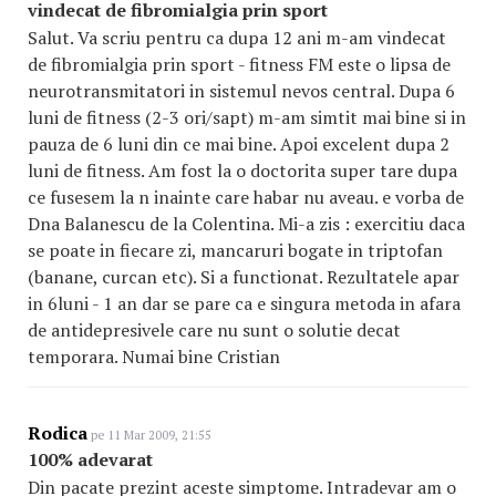
vindecat de fibromialgia prin sport
Salut. Va scriu pentru ca dupa 12 ani m-am vindecat
de fibromialgia prin sport - fitness FM este o lipsa de
neurotransmitatori in sistemul nevos central. Dupa 6
luni de fitness (2-3 ori/sapt) m-am simtit mai bine si in
pauza de 6 luni din ce mai bine. Apoi excelent dupa 2
luni de fitness. Am fost la o doctorita super tare dupa
ce fusesem la n inainte care habar nu aveau. e vorba de
Dna Balanescu de la Colentina. Mi-a zis : exercitiu daca
se poate in fiecare zi, mancaruri bogate in triptofan
(banane, curcan etc). Si a functionat. Rezultatele apar
in 6luni - 1 an dar se pare ca e singura metoda in afara
de antidepresivele care nu sunt o solutie decat
temporara. Numai bine Cristian
Rodica
pe 11 Mar 2009, 21:55
100% adevarat
Din pacate prezint aceste simptome. Intradevar am o