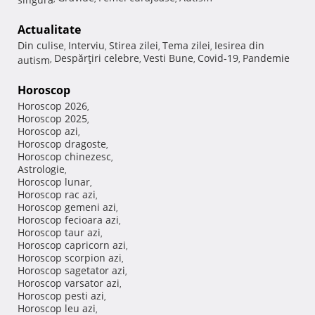
Actualitate
Din culise
Interviu
Stirea zilei
Tema zilei
Iesirea din
,
,
,
,
Despărţiri celebre
Vesti Bune
Covid-19
Pandemie
autism
,
,
,
,
Horoscop
Horoscop 2026
,
Horoscop 2025
,
Horoscop azi
,
Horoscop dragoste
,
Horoscop chinezesc
,
Astrologie
,
Horoscop lunar
,
Horoscop rac azi
,
Horoscop gemeni azi
,
Horoscop fecioara azi
,
Horoscop taur azi
,
Horoscop capricorn azi
,
Horoscop scorpion azi
,
Horoscop sagetator azi
,
Horoscop varsator azi
,
Horoscop pesti azi
,
Horoscop leu azi
,