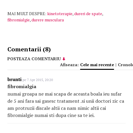
MAI MULT DESPRE:
kinetoterapie
,
dureri de spate
,
fibromialgie
,
durere musculara
Comentarii (8)
POSTEAZA COMENTARIU
Afiseaza:
Cele mai recente
|
Cronol
brunti
pe 7 Apr 2015, 20:20
fibromialgia
numai groapa ne mai scapa de aceasta boala ieu sufar
de 5 ani fara sai gasesc tratament .si unii doctori zic ca
am protruzii discale altii ca nam nimic altii cai
fibromialgie numai sti dupa cine sa te iei.