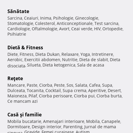
Sănătate
Sarcina
Ceaiuri
Inima
Psihologie
Ginecologie
,
,
,
,
,
Stomatologie
Colesterol
Anticonceptionale
Test sarcina
,
,
,
,
Cardiologie
Oftalmologie
Avort
Ceai verde
HIV
Ortopedie
,
,
,
,
,
,
Psihiatrie
Dietă & Fitness
Diete
Fitness
Dieta Dukan
Relaxare
Yoga
Intretinere
,
,
,
,
,
,
Aerobic
Exercitii abdomen
Nutritie
Dieta de slabit
Dieta
,
,
,
,
Silueta
Dieta ketogenica
Sala de acasa
disociata
,
,
,
Reţete
Mancare
Paste
Ciorba
Peste
Sos
Salata
Cafea
Supa
,
,
,
,
,
,
,
,
Dulceata
Tocanita
Cocktail
Supa crema
Aperitive
Desert
,
,
,
,
,
,
Maioneza
Pilaf
Ciorba perisoare
Ciorba pui
Ciorba burta
,
,
,
,
,
Ce mancam azi
Casă şi familie
Mobila bucatarie
Amenajari interioare
Mobila
Canapele
,
,
,
,
Dormitoare
Design interior
Parenting
Jurnal de mama
,
,
,
Gravide
Femei curajoase
Autism
singura
,
,
,