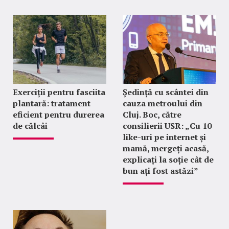
Exerciții pentru fasciita
Ședință cu scântei din
plantară: tratament
cauza metroului din
eficient pentru durerea
Cluj. Boc, către
de călcâi
consilierii USR: „Cu 10
like-uri pe internet și
mamă, mergeți acasă,
explicați la soție cât de
bun ați fost astăzi”