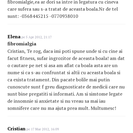
fibromialgie,ea ar dori sa intre in legatura cu cineva
care sufera sau s-a tratat de aceasta boala.Nr de tel
sunt: -0368445215 -0770938010
Elena
pe 5 Apr 2012, 21:17
fibromialgia
Cristian, Te rog, daca imi poti spune unde si cu cine ai
facut fitness, sufar ingrozitor de aceasta boala! am dat
o cautare pe net si asa am aflat ca boala asta are un
nume si ca s-au confruntat si altii cu aceasta boala si
ca exista tratament. Din pacate bolile mai putin
cunoscute sunt f greu diagnosticate de medicii care nu
sunt bine pregatiti si informati. Am si simtome legate
de insomnie si anxietate si nu vreau sa mai iau
somnifere care nu ma ajuta prea mult. Multumesc!
Cristian
pe 17 Mar 2012, 16:09