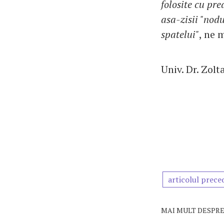
folosite cu pr
asa-zisii "nodu
spatelui"
, ne 
Univ. Dr. Zolt
articolul prece
MAI MULT DESPRE