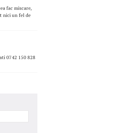
ea fac miscare,
 nici un fel de
sati 0742 150 828