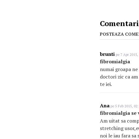
Comentarii
POSTEAZA COME
brunti
pe 7 Apr 2015,
fibromialgia
numai groapa ne m
doctori zic ca am 
te iei.
Ana
pe 5 Feb 2015, 02:
fibromialgia se 
Am uitat sa compl
stretching usor,e
noi le iau fara s