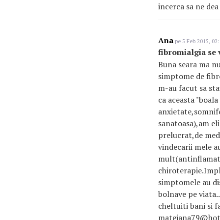
incerca sa ne dea
Ana
pe 5 Feb 2015, 02:
fibromialgia se 
Buna seara ma num
simptome de fibr
m-au facut sa stau
ca aceasta "boala
anxietate,somnife
sanatoasa),am eli
prelucrat,de medi
vindecarii mele a
mult(antinflamat
chiroterapie.Impl
simptomele au dis
bolnave pe viata.
cheltuiti bani si 
mateiana79@hotma