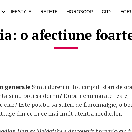
rebui să mergi
și 60 de ani. De ce te trezești mai des
pe măsură ce înaintezi în vârstă
LIFESTYLE
RETETE
HOROSCOP
CITY
FOR
ia: o afectiune foart
i generale
Simti dureri in tot corpul, stari de o
a si nu poti sa dormi? Dupa nenumarate teste, i
 clar? Este posibil sa suferi de fibromialgie, o bo
atrage din ce in ce mai mult atentia medicilor.
nadian Harvey Moldofsky a descoperit fibromialgia in