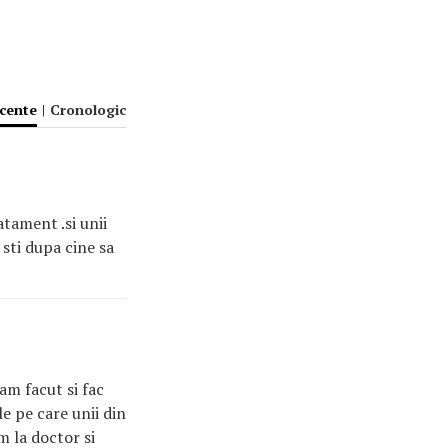
ecente
|
Cronologic
atament .si unii
 sti dupa cine sa
am facut si fac
e pe care unii din
m la doctor si