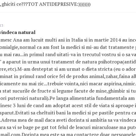
 ,ghiciti ce???TOT ANTIDEPRESIVE:))))))))
13
vindeca natural
esc Ana am lucuit multi ani in Italia si in martie 2014 au in
omialgie,normal ca am fost la medici si mi-au dat tratamente
 mai rau...in primul rand uitati-va in trecutul vostru si o sa v
 " a aparut in urma unui tratament de natura psihotropa(antid
re,etc).M-am desteptat si am urmat o dieta stricta (eu o ador 
minat in primul rand orice fel de produs animal,zahar,faina alb
camente nu mai zic...trebuie vointa,nici macar aspirina,nimic
u stat sucurile de fructe si legume facute de mine,ghimbir si t
ori puternici naturali).Pe langa alimentatia fundamentala am
inesc 3 luni de cand am adoptat acest stil de viata si aproape i
parut.Evitati sa cheltuiti bani la medici si pe pastile pentru c
..Adresa mea de mail daca aveti dorinta si ambitia sa va vindeca
fara sa vi se bage pe gat tot felul de leacuri miraculoase ma put
il.com.Dorinta mea este sa ma contacteze doar persoanele 