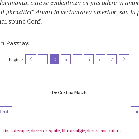
edominanta, care se evidentiaza cu precadere in anum
li fibrozitici" situati in vecinatatea umerilor, sau in 
mai spune Conf.
an Pasztay.
1
2
3
4
5
6
7
Pagina:
De
Cristina Mazilu
dent
ar
:
kinetoterapie
,
dureri de spate
,
fibromialgie
,
durere musculara