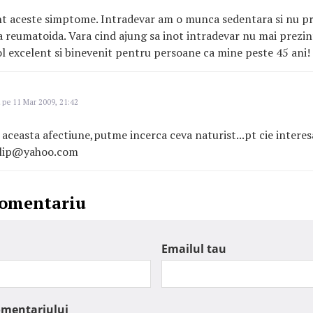
nt aceste simptome. Intradevar am o munca sedentara si nu pr
ta reumatoida. Vara cind ajung sa inot intradevar nu mai prezint
l excelent si binevenit pentru persoane ca mine peste 45 ani!
pe 11 Mar 2009, 21:42
e aceasta afectiune,putme incerca ceva naturist...pt cie intere
ilip@yahoo.com
comentariu
Emailul tau
omentariului