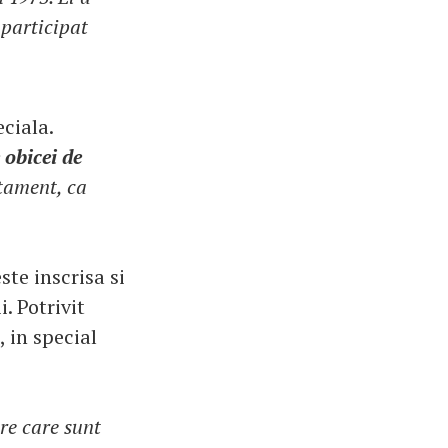
 participat
eciala.
 obicei de
atament, ca
ste inscrisa si
. Potrivit
 in special
are care sunt