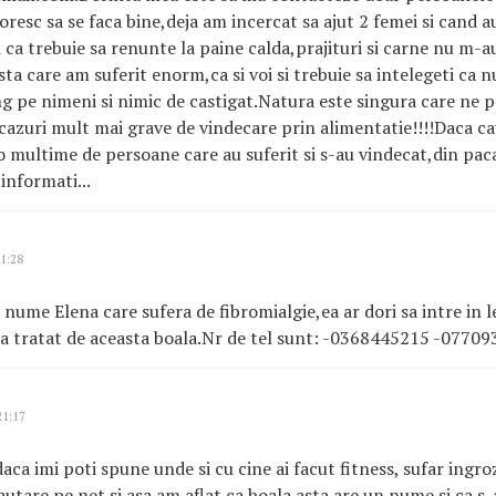
oresc sa se faca bine,deja am incercat sa ajut 2 femei si cand a
si ca trebuie sa renunte la paine calda,prajituri si carne nu m-
sta care am suferit enorm,ca si voi si trebuie sa intelegeti ca 
g pe nimeni si nimic de castigat.Natura este singura care ne p
e cazuri mult mai grave de vindecare prin alimentatie!!!!Daca ca
o multime de persoane care au suferit si s-au vindecat,din pa
informati...
1:28
nume Elena care sufera de fibromialgie,ea ar dori sa intre in 
-a tratat de aceasta boala.Nr de tel sunt: -0368445215 -0770
21:17
daca imi poti spune unde si cu cine ai facut fitness, sufar ingro
autare pe net si asa am aflat ca boala asta are un nume si ca s