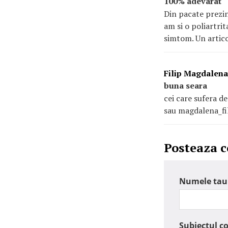
100% adevarat
Din pacate prezi
am si o poliartri
simtom. Un artico
Filip Magdalena
buna seara
cei care sufera d
sau magdalena_f
Posteaza 
Numele tau
Subiectul c