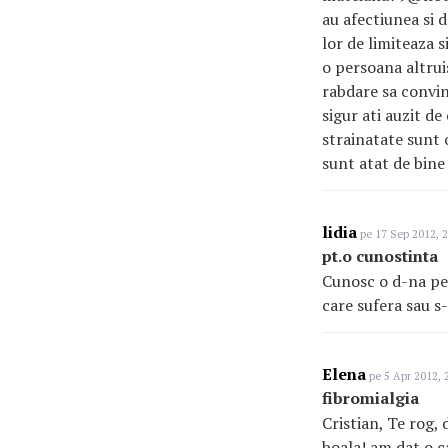
au afectiunea si d
lor de limiteaza 
o persoana altrui
rabdare sa convin
sigur ati auzit d
strainatate sunt 
sunt atat de bine 
lidia
pe 17 Sep 2012, 2
pt.o cunostinta
Cunosc o d-na pe 
care sufera sau s
Elena
pe 5 Apr 2012, 
fibromialgia
Cristian, Te rog, 
boala! am dat o c