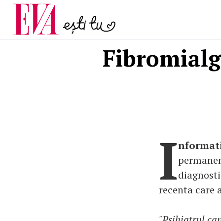
menopauză și când ar t
Carieră
la medic
Actualitate
Fibromialg
I
nformati
permanent
diagnostic
recenta care 
"Psihiatrul ca