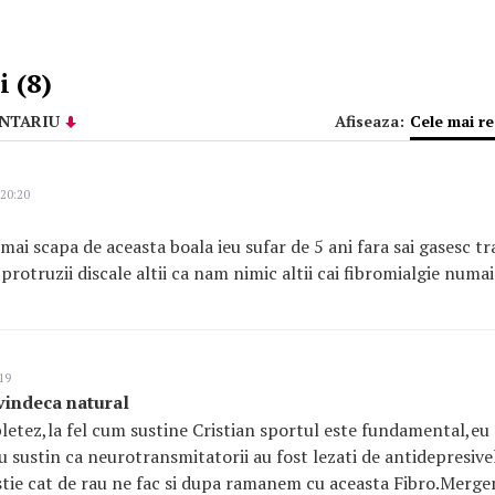
 (8)
NTARIU
Afiseaza:
Cele mai r
 20:20
ai scapa de aceasta boala ieu sufar de 5 ani fara sai gasesc tr
protruzii discale altii ca nam nimic altii cai fibromialgie numai
19
vindeca natural
etez,la fel cum sustine Cristian sportul este fundamental,eu 
u sustin ca neurotransmitatorii au fost lezati de antidepresivel
a stie cat de rau ne fac si dupa ramanem cu aceasta Fibro.Merge