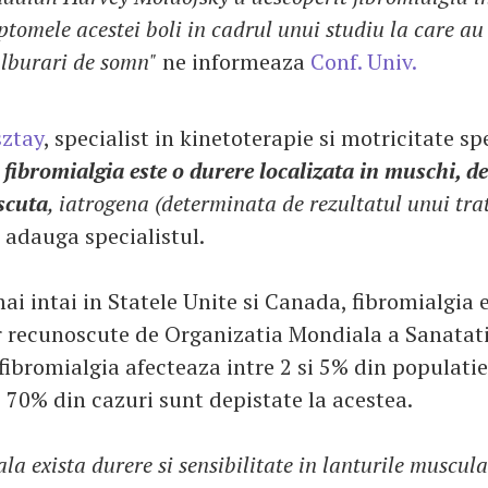
ptomele acestei boli in cadrul unui studiu la care au
ulburari de somn"
ne informeaza
Conf. Univ.
sztay
, specialist in kinetoterapie si motricitate sp
 fibromialgia este o durere localizata in muschi, de
scuta
, iatrogena (determinata de rezultatul unui tr
, adauga specialistul.
ai intai in Statele Unite si Canada, fibromialgia e
or recunoscute de Organizatia Mondiala a Sanatatii
ibromialgia afecteaza intre 2 si 5% din populatie,
e 70% din cazuri sunt depistate la acestea.
la exista durere si sensibilitate in lanturile muscul