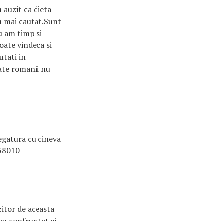
u auzit ca dieta
au mai cautat.Sunt
nu am timp si
oate vindeca si
utati in
cate romanii nu
legatura cu cineva
938010
zitor de aceasta
-au confruntat si