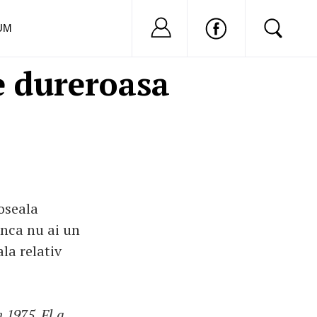
Nu ai cont?
Inregistreaza-
UM
e dureroasa
boseala
nca nu ai un
ala relativ
 1975. El a