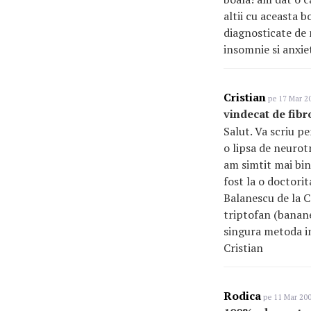
altii cu aceasta 
diagnosticate de 
insomnie si anxie
Cristian
pe 17 Mar 20
vindecat de fibr
Salut. Va scriu p
o lipsa de neurot
am simtit mai bin
fost la o doctori
Balanescu de la Co
triptofan (banane,
singura metoda in
Cristian
Rodica
pe 11 Mar 200