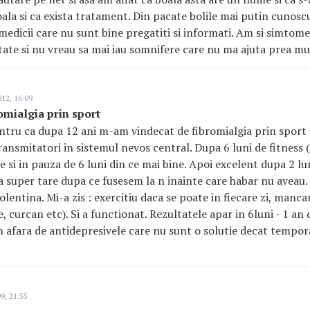
boala si ca exista tratament. Din pacate bolile mai putin cunosc
medicii care nu sunt bine pregatiti si informati. Am si simtome
tate si nu vreau sa mai iau somnifere care nu ma ajuta prea m
12, 16:09
omialgia prin sport
entru ca dupa 12 ani m-am vindecat de fibromialgia prin sport 
ransmitatori in sistemul nevos central. Dupa 6 luni de fitness 
e si in pauza de 6 luni din ce mai bine. Apoi excelent dupa 2 lu
ta super tare dupa ce fusesem la n inainte care habar nu aveau.
lentina. Mi-a zis : exercitiu daca se poate in fiecare zi, manca
 curcan etc). Si a functionat. Rezultatele apar in 6luni - 1 an 
 afara de antidepresivele care nu sunt o solutie decat tempor
9, 21:55