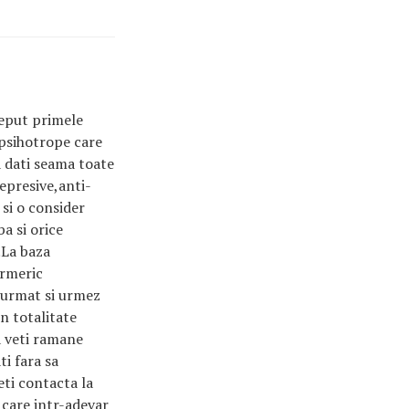
ceput primele
 psihotrope care
a dati seama toate
epresive,anti-
si o consider
a si orice
.La baza
urmeric
 urmat si urmez
n totalitate
a veti ramane
ti fara sa
eti contacta la
care intr-adevar