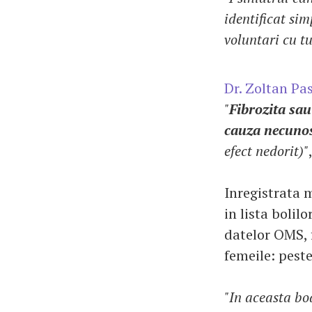
identificat sim
voluntari cu t
Dr. Zoltan Pa
"
Fibrozita sau
cauza necuno
efect nedorit)"
Inregistrata m
in lista bolil
datelor OMS, f
femeile: pest
"In aceasta boa