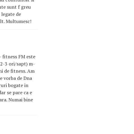
ute sunt f greu
 legate de
ult. Multumesc!
- fitness FM este
(2-3 ori/sapt) m-
ni de fitness. Am
 e vorba de Dna
ruri bogate in
dar se pare ca e
ara. Numai bine