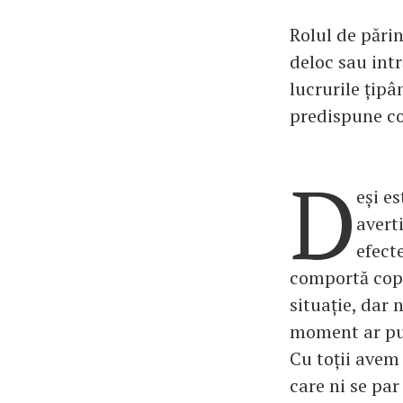
Rolul de părin
deloc sau intr
lucrurile țipâ
predispune cop
D
eși es
avert
efect
comportă copil
situație, dar 
moment ar put
Cu toții avem
care ni se par