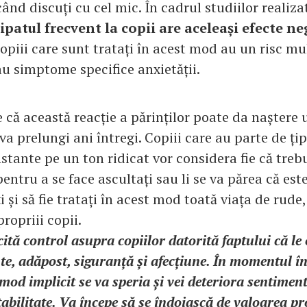
ând discuți cu cel mic. În cadrul studiilor realiza
țipatul frecvent la copii are aceleași efecte ne
piii care sunt tratați în acest mod au un risc mu
au simptome specifice anxietății.
 că această reacție a părinților poate da naștere 
 va prelungi ani întregi. Copiii care au parte de țip
stante pe un ton ridicat vor considera fie că trebui
 pentru a se face ascultați sau li se va părea că est
 și să fie tratați în acest mod toată viața de rude,
ropriii copii.
cită control asupra copiilor datorită faptului că le 
, adăpost, siguranță și afecțiune. În momentul în 
 mod implicit se va speria și vei deteriora sentiment
tabilitate. Va începe să se îndoiască de valoarea pr