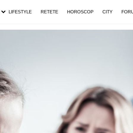
rebui să mergi
și 60 de ani. De ce te trezești mai des
pe măsură ce înaintezi în vârstă
LIFESTYLE
RETETE
HOROSCOP
CITY
FOR