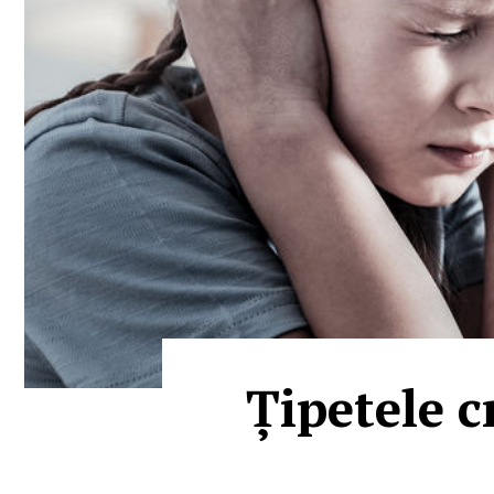
Țipetele c