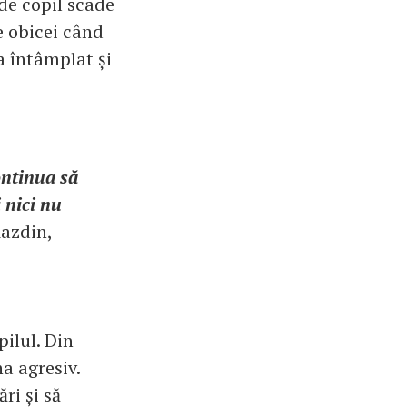
 de copil scade
de obicei când
a întâmplat și
continua să
 nici nu
Kazdin,
ilul. Din
na agresiv.
ri și să