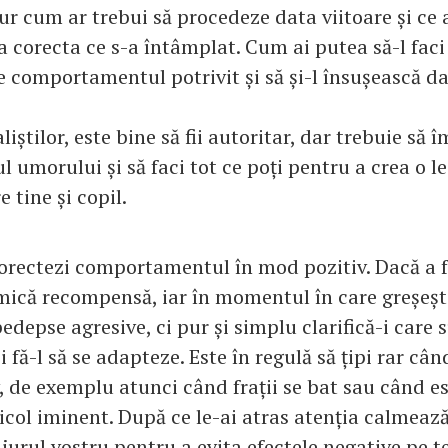
ur cum ar trebui să procedeze data viitoare și ce 
 corecta ce s-a întâmplat. Cum ai putea să-l faci
e comportamentul potrivit și să și-l însușească da
liștilor, este bine să fii autoritar, dar trebuie să 
l umorului și să faci tot ce poți pentru a crea o l
 tine și copil.
corectezi comportamentul în mod pozitiv. Dacă a 
 mică recompensă, iar în momentul în care greșeș
pedepse agresive, ci pur și simplu clarifică-i care 
i fă-l să se adapteze. Este în regulă să țipi rar câ
, de exemplu atunci când frații se bat sau când e
col iminent. După ce le-ai atras atenția calmează-
 jurul vostru pentru a evita efectele negative pe 