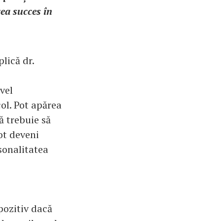
vea succes în
plică dr.
vel
ol. Pot apărea
ă trebuie să
ot deveni
rsonalitatea
pozitiv dacă