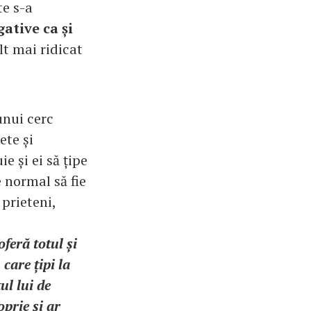
te s-a
gative ca și
lt mai ridicat
unui cerc
ete și
e și ei să țipe
e normal să fie
 prieteni,
oferă totul și
care țipi la
ul lui de
oprie și ar