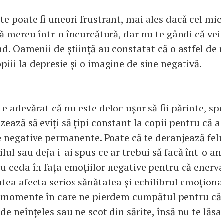
te poate fi uneori frustrant, mai ales dacă cel mi
ă mereu într-o încurcătură, dar nu te gândi că vei
nd. Oamenii de știință au constatat că o astfel de 
iii la depresie și o imagine de sine negativă.
te adevărat că nu este deloc ușor să fii părinte, spe
izează să eviți să țipi constant la copii pentru că 
e negative permanente. Poate că te deranjează felu
ul sau deja i-ai spus ce ar trebui să facă înt-o 
nu ceda în fața emoțiilor negative pentru că enerv
ea afecta serios sănătatea și echilibrul emoțional
 momente în care ne pierdem cumpătul pentru că 
 de neînțeles sau ne scot din sărite, însă nu te lăs