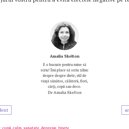
Amalia Skelton
E o bucurie pentru mine să
scriu! Îmi place să scriu zilnic
despre despre diete, stil de
viață sănătos, călătorii, flori,
cărți, copii sau deco.
De
Amalia Skelton
dent
ar
:
copii
,
calm
,
sanatate
,
depresie
,
tipete