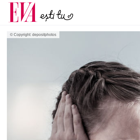
menopauză și când ar t
Carieră
la medic
Actualitate
© Copyright: depositphotos