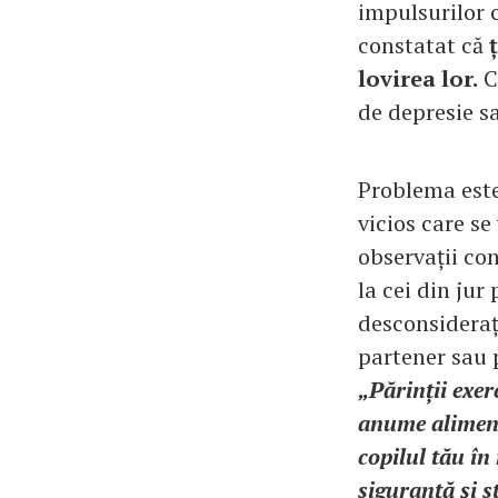
impulsurilor c
constatat că
lovirea lor.
Co
de depresie s
Problema este
vicios care se
observații con
la cei din jur
desconsiderați
partener sau p
„Părinții exer
anume alimente
copilul tău în
siguranță și s