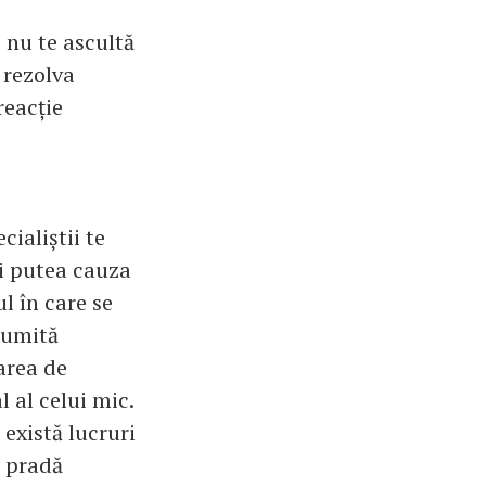
c nu te ascultă
 rezolva
reacție
cialiștii te
ai putea cauza
l în care se
anumită
area de
 al celui mic.
există lucruri
a pradă