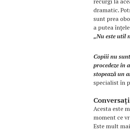
recurgi la ace
dramatic. Potr
sunt prea obos
a putea înțel
„Nu este util n
Copiii nu sunt 
procedeze în a
stopează un a
specialist în p
Conversați
Acesta este m
moment ce vrei
Este mult mai 