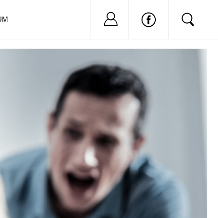
Nu ai cont?
Inregistreaza-
UM