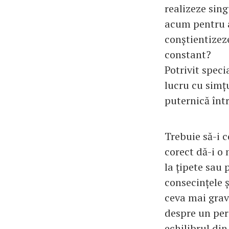
realizeze sing
acum pentru a
conștientizez
constant?
Potrivit specia
lucru cu simțu
puternică între
Trebuie să-i 
corect dă-i o
la țipete sau 
consecințele ș
ceva mai grav
despre un peri
echilibrul din