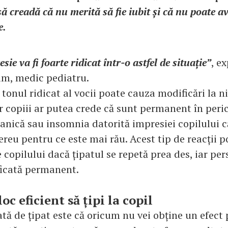
ă creadă că nu merită să fie iubit și că nu poate a
e.
sie va fi foarte ridicat într-o astfel de situație”
, ex
m, medic pediatru.
onul ridicat al vocii poate cauza modificări la ni
r copiii ar putea crede că sunt permanent în peric
panică sau insomnia datorită impresiei copilului c
ereu pentru ce este mai rău. Acest tip de reacții p
 copilului dacă țipatul se repetă prea des, iar pe
ificată permanent.
oc eficient să țipi la copil
tă de țipat este că oricum nu vei obține un efect 