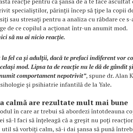
astă reacție pentru că șansa de a te face ascultat
ivit specialiștilor, părinții încep să țipe la copii 
iți sau stresați pentru a analiza cu răbdare ce s-
ege de ce copilul a acționat într-un anumit mod.
ici să nu ai nicio reacție.
la fel ca și adulții, dacă te prefaci indiferent vor 
celași mod. Lipsa ta de reacție nu le dă de gândit și
numit comportament nepotrivit”
, spune dr. Alan 
sihologie și psihiatrie infantilă de la Yale.
a calmă are rezultate mult mai bune
odul în care ar trebui să abordezi întotdeauna cop
 să-l faci să înțeleagă că a greșit nu poți reacțio
util să vorbiți calm, să-i dai șansa să pună întrebă