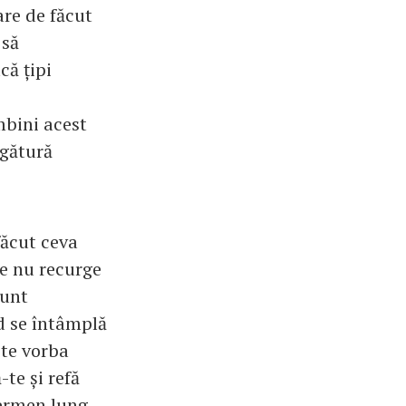
are de făcut
 să
că țipi
îmbini acest
egătură
făcut ceva
te nu recurge
sunt
nd se întâmplă
ste vorba
te și refă
termen lung.