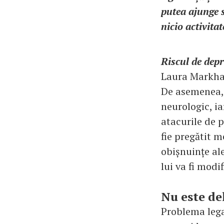
putea ajunge s
nicio activitat
Riscul de depre
Laura Markha
De asemenea, t
neurologic, ia
atacurile de 
fie pregătit m
obișnuințe ale
lui va fi mod
Nu este del
Problema lega